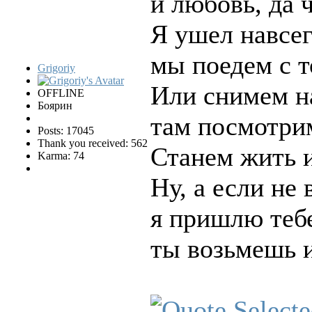
и любовь, да ч
Я ушел навсег
мы поедем с т
Grigoriy
Или снимем н
OFFLINE
Боярин
там посмотри
Posts: 17045
Thank you received: 562
Станем жить и
Karma: 74
Ну, а если не
я пришлю тебе
ты возьмешь и