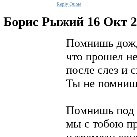
Reply
Quote
Борис Рыжий
16 Окт 2
Помнишь дожд
что прошел н
после слез и 
Ты не помниш
Помнишь под 
мы с тобою пр
и трамваи со