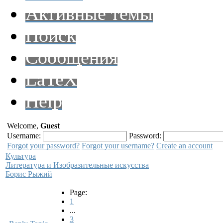
Активные темы
Поиск
Сообщения
LaTeX
Help
Welcome,
Guest
Username:
Password:
Forgot your password?
Forgot your username?
Create an account
Культура
Литература и Изобразительные искусства
Борис Рыжий
Page:
1
...
3