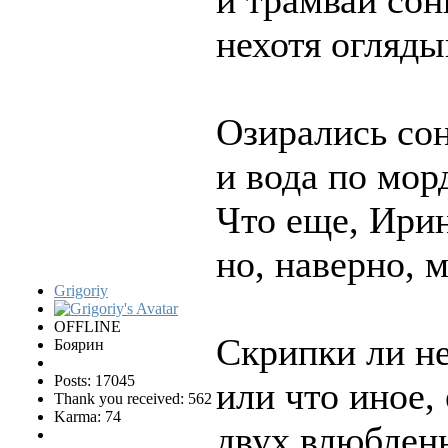
нехотя огляды
Озирались со
и вода по мор
Что еще, Ирин
но, наверно, 
Grigoriy
OFFLINE
Скрипки ли н
Боярин
Posts: 17045
или что иное, 
Thank you received: 562
Karma: 74
двух влюбленн