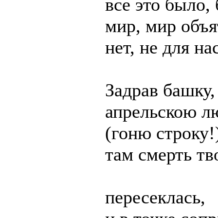
все это было,
мир, мир объя
нет, не для н
Задрав башку,
апрельскою л
(гоню строку
там смерть т
пересеклась,