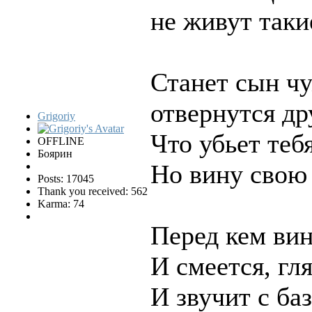
не живут таки
Станет сын ч
отвернутся др
Grigoriy
Что убьет теб
OFFLINE
Боярин
Но вину свою 
Posts: 17045
Thank you received: 562
Karma: 74
Перед кем вин
И смеется, гля
И звучит с ба