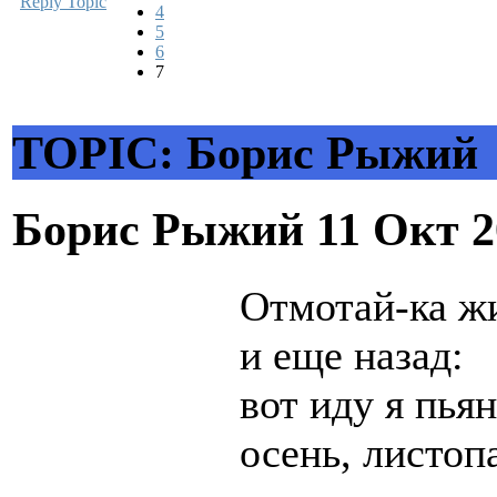
Reply Topic
4
5
6
7
TOPIC: Борис Рыжий
Борис Рыжий
11 Окт 2
Отмотай-ка ж
и еще назад:
вот иду я пья
осень, листоп