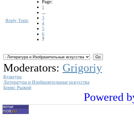
Page:
1
...
3
Reply Topic
4
5
6
7
Moderators:
Grigoriy
Культура
Литература и Изобразительные искусства
Борис Рыжий
Powered b