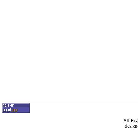
All Ri
design