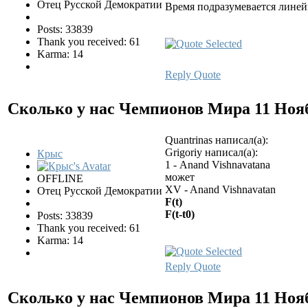
Отец Русской Демократии
Время подразумевается лине
Posts: 33839
Thank you received: 61
Karma: 14
Reply
Quote
Сколько у нас Чемпионов Мира
11 Ноя
Quantrinas написал(а):
Grigoriy написал(а):
Крыс
1 - Anand Vishnavatanа
может
OFFLINE
XV - Anand Vishnavatan
Отец Русской Демократии
F(t)
F(t-t0)
Posts: 33839
Thank you received: 61
Karma: 14
Reply
Quote
Сколько у нас Чемпионов Мира
11 Ноя