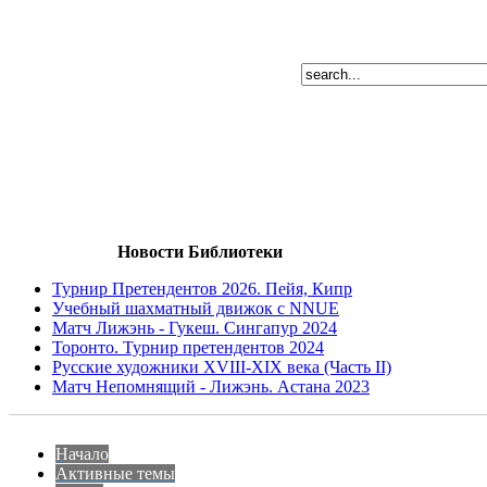
Новости Библиотеки
Турнир Претендентов 2026. Пейя, Кипр
Учебный шахматный движок с NNUE
Матч Лижэнь - Гукеш. Сингапур 2024
Торонто. Турнир претендентов 2024
Русские художники XVIII-XIX века (Часть II)
Матч Непомнящий - Лижэнь. Астана 2023
Начало
Активные темы