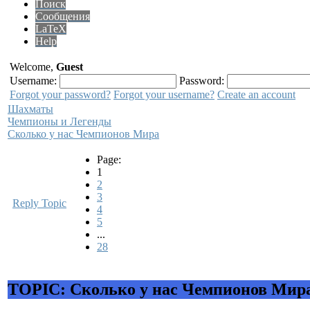
Поиск
Сообщения
LaTeX
Help
Welcome,
Guest
Username:
Password:
Forgot your password?
Forgot your username?
Create an account
Шахматы
Чемпионы и Легенды
Сколько у нас Чемпионов Мира
Page:
1
2
3
Reply Topic
4
5
...
28
TOPIC: Сколько у нас Чемпионов Мир