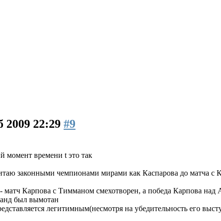
б 2009 22:29
#9
й момент времени t это так
читаю законными чемпионами мирами как Каспарова до матча с 
ю - матч Карпова с Тимманом смехотворен, а победа Карпова н
нанд был вымотан
едставляется легитимным(несмотря на убедительность его выст