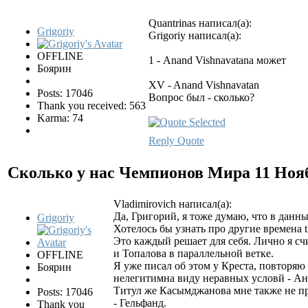
Quantrinas написал(а):
Grigoriy
Grigoriy написал(а):
OFFLINE
1 - Anand Vishnavatanа может
Боярин
XV - Anand Vishnavatan
Posts: 17046
Вопрос был - сколько?
Thank you received: 563
Karma: 74
Reply
Quote
Сколько у нас Чемпионов Мира
11 Ноя
Vladimirovich написал(а):
Да, Григорий, я тоже думаю, что в данны
Grigoriy
Хотелось бы узнать про другие времена t
Это каждый решает для себя. Лично я с
и Топалова в параллельной ветке.
OFFLINE
Я уже писал об этом у Креста, повторя
Боярин
нелeгитимнa виду неравных условй - А
Титул же Касымджанова мне также не пр
Posts: 17046
- Гельфанд.
Thank you