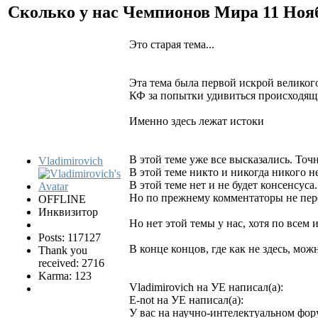
Сколько у нас Чемпионов Мира
11 Ноя
Это старая тема...
Эта тема была первой искрой великого
КФ за попытки удивиться происходящ
Именно здесь лежат истоки
В этой теме уже все высказались. Точн
Vladimirovich
В этой теме никто и никогда никого н
В этой теме нет и не будет консенсуса.
Но по прежнему комментаторы не пере
OFFLINE
Инквизитор
Но нет этой темы у нас, хотя по всем
Posts: 117127
В конце концов, где как не здесь, мож
Thank you
received: 2716
Karma: 123
Vladimirovich на УЕ написал(а):
E-not на УЕ написал(а):
У вас на научно-интелектуальном фор