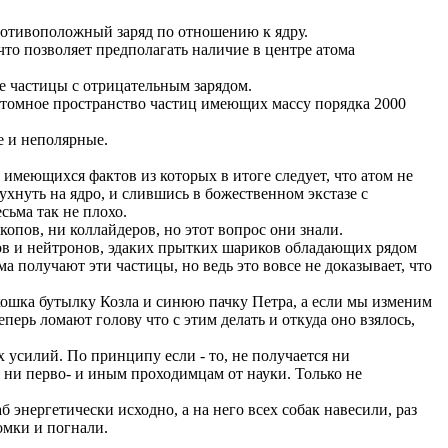
ротивоположный заряд по отношению к ядру.
что позволяет предполагать наличие в центре атома
ие частицы с отрицательным зарядом.
жатомное пространство частиц имеющих массу порядка 2000
е и неполярные.
 имеющихся фактов из которых в итоге следует, что атом не
хнуть на ядро, и слившись в божественном экстазе с
сьма так не плохо.
опов, ни коллайдеров, но этот вопрос они знали.
нов и нейтронов, эдаких прытких шариков обладающих рядом
ма получают эти частицы, но ведь это вовсе не доказывает, что
кошка бутылку Козла и синюю пачку Петра, а если мы изменим
еперь ломают голову что с этим делать и откуда оно взялось,
усилий. По принципу если - то, не получается ни
ы ни перво- и иным проходимцам от науки. Только не
 энергетически исходно, а на него всех собак навесили, раз
ромки и погнали.