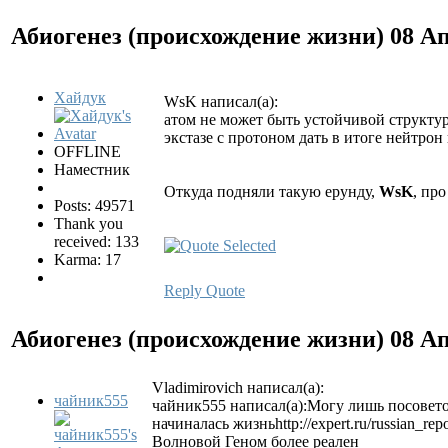
Абиогенез (происхождение жизни)
08 Ап
Хайдук
WsK написал(а):
атом не может быть устойчивой структур
экстазе с протоном дать в итоге нейтро
OFFLINE
Наместник
Откуда подняли такую ерунду,
WsK
, пр
Posts: 49571
Thank you
received: 133
Karma: 17
Reply
Quote
Абиогенез (происхождение жизни)
08 Ап
Vladimirovich написал(а):
чайник555
чайник555 написал(а):Могу лишь посовето
начиналась жизньhttp://expert.ru/russian_repo
Волновой Геном более реален