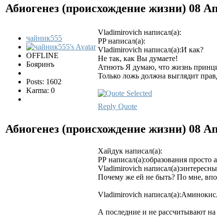
Абиогенез (происхождение жизни)
08 Ап
Vladimirovich написал(а):
чайник555
PP написал(а):
Vladimirovich написал(а):И как?
OFFLINE
Не так, как Вы думаете!
Бояринъ
Атнють Я думаю, что жизнь принци
Только ложь должна выглядит правд
Posts: 1602
Karma: 0
Reply
Quote
Абиогенез (происхождение жизни)
08 Ап
Хайдук написал(а):
РР написал(а):образования просто 
Vladimirovich написал(а):интересн
Почему же ей не быть? По мне, впо
Vladimirovich написал(а):Аминокис
А последние и не рассчитывают на 