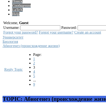
Поиск
Сообщения
LaTeX
Help
Welcome,
Guest
Username:
Password:
Forgot your password?
Forgot your username?
Create an account
Университет
Биология
Абиогенез (происхождение жизни)
Page:
1
2
3
Reply Topic
4
5
...
9
TOPIC: Абиогенез (происхождение жиз