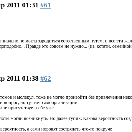
р 2011 01:31
#61
пиально не могла зародиться естественным путем, и все эти жал
оподобно... Правде это совсем не нужно... (из, кстати, семейно
р 2011 01:38
#62
атомов и молекул, тоже не могло произойти без привлечения нек
ый вопрос, но тут нет самоорганизации
лне присутствует себе уже
лоты могли возникнуть. Но далее тупик. Какова вероятность соз
вероятность, а сами норовят состряпать что-то покруче