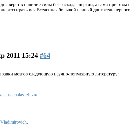
ня верят в наличие силы без расхода энергии, а сами при этом ещ
 энергозатрат - вся Вселенная большой вечный двигатель первого 
р 2011 15:24
#64
правки мозгов следующую научно-популярную литературу:
/kak_nachalas_zhizn/
y
Vladimirovich
.