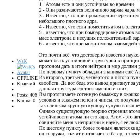
1 - Атомы есть и они устойчивы во времени
2 - Они различаются величиною заряда ядра,
3 - Известно, что при прохождении через ато
небольшого плотного ядра.
4 - Известно, что если поместить атом в элек
5 - известно, что при бомбардировке атомов 
масс электрона и несущих положительный зар
6 - известно, что при межатомном взаимодей
Это почти всё, что достоверно известно науке
может быть устойчивой структурой в принципе
WsK
протоном дать в итоге нейтрон и мир должен р
По первому пункту обладали знаниями ещё Ари
Из второго, третьего, четвёртого и пятого п
OFFLINE
своойств. Да вот беда это вывод притянут за у
Кравчий
данная структура состоит именно из них.
Вы протягиваете сотенную бымажку в окошко к
Posts: 406
условия и закажем пепси и чипсы, то получим з
Karma: 0
так слишком крупную купюру сунули в окошечк
Однако существующую теорию строения атома б
устойчивости атома ни его ядра. Атом - это а
обвиняйте меня в неприязни к науке, я её люб
По шестому пункту более точным явлется свиде
он снаружи, значит и отвечает за базар, а эле