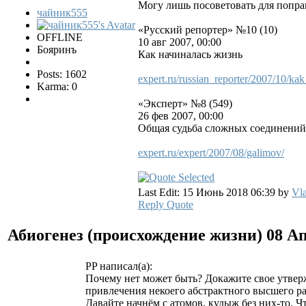
Могу лишь посоветовать для попр
чайник555
«Русский репортер» №10 (10)
OFFLINE
10 авг 2007, 00:00
Бояринъ
Как начиналась жизнь
Posts: 1602
expert.ru/russian_reporter/2007/10/ka
Karma: 0
«Эксперт» №8 (549)
26 фев 2007, 00:00
Общая судьба сложных соединений
expert.ru/expert/2007/08/galimov/
Last Edit: 15 Июнь 2018 06:39 by
Vla
Reply
Quote
Абиогенез (происхождение жизни)
08 Ап
PP написал(а):
Почему нет может быть? Докажите свое утвержд
привлечения некоего абстрактного высшего р
Давайте начнём с атомов, кудыж без них-то. Чт