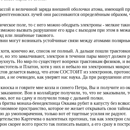
 массой и величиной заряда внешней оболочки атома, имеющей п
м рентгеновских лучей они рассеиваются определённым образом, 
трическое поле, то с него можно ободрать электроны - мелкие так
возможно вызвать разрушение его ядра с выходом при этом в ме
яд или лишённые такового.
ствии могут возникать устойчивые связи между атомами полярны
, хотя, конечно же, список не полный. А дальше пошли трактовки
, но это замалчивают, электрон в течении пары минут должен ру
ухнуть. Но мир-то существует вопреки трактовкам физиков, и ве
стотель и Платон, хотя у них и небыло ни электронных микроск
унктов делается вывод, что атом СОСТОИТ из электронов, прото
ши, а не очевиден, как уверяет нас наука. Да при разрушении ато
иоска и говрите мне козла и синего Петра, Вы и получите из о
аказанное. Вон в коллайдере получили, то, что не заказывали, т
о, вот на сдачу и получили товар с дальней полки.
ритва монаха-бенедектинца Оккама рубит в капусту без всяких 
втономное пространство, которое не желает открывать свои тайн
лю до умопомрачения, только вот её тщетные усилия не радуют.
тельство Картечева о валентных протонах, так как электрон слаб
ктрон скорее всего просто так пописать вышел, а его сразу в пост