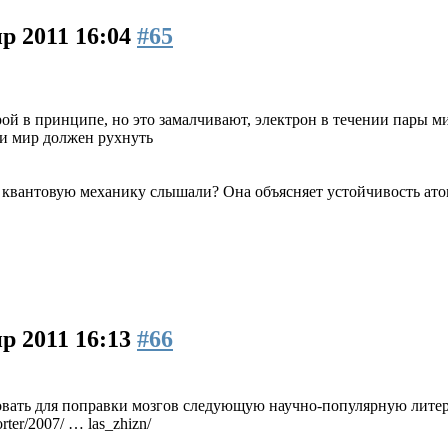
р 2011 16:04
#65
ой в принципе, но это замалчивают, электрон в течении пары м
н и мир должен рухнуть
о квантовую механику слышали? Она объясняет устойчивость ато
р 2011 16:13
#66
вать для поправки мозгов следующую научно-популярную литерат
rter/2007/ … las_zhizn/