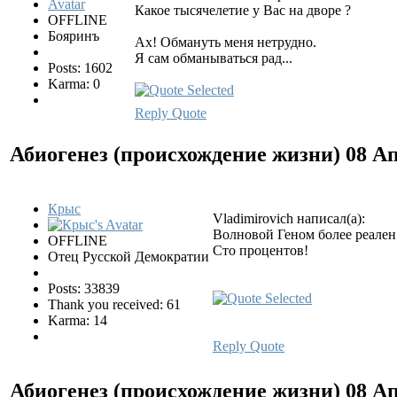
Какое тысячелетие у Вас на дворе ?
OFFLINE
Бояринъ
Ах! Обмануть меня нетрудно.
Я сам обманываться рад...
Posts: 1602
Karma: 0
Reply
Quote
Абиогенез (происхождение жизни)
08 Ап
Крыс
Vladimirovich написал(а):
Волновой Геном более реален
OFFLINE
Сто процентов!
Отец Русской Демократии
Posts: 33839
Thank you received: 61
Karma: 14
Reply
Quote
Абиогенез (происхождение жизни)
08 Ап