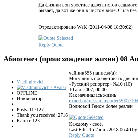
Да физики вон яростнее адвентистов седьмого д
бывает, да вот же они в чистом виде. Сила без
Отредактировано WsK (2011-04-08 18:30:02)
Reply
Quote
Абиогенез (происхождение жизни)
08 Ап
чайник555 написал(а):
Могу лишь посоветовать для по
Vladimirovich
«Русский репортер» №10 (10)
10 авг 2007, 00:00
OFFLINE
Как начиналась жизнь
Инквизитор
expert.ru/russian_reporter/2007/10
Волновой Геном более реален
Posts: 117127
Thank you received: 2716
Karma: 123
Каждому - своё.
Last Edit: 15 Июнь 2018 06:40 b
Reply
Quote