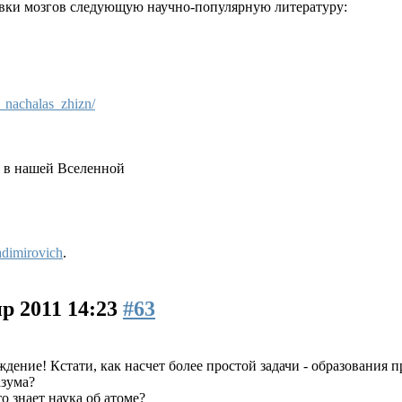
авки мозгов следующую научно-популярную литературу:
k_nachalas_zhizn/
 в нашей Вселенной
dimirovich
.
р 2011 14:23
#63
ение! Кстати, как насчет более простой задачи - образования п
азума?
о знает наука об атоме?