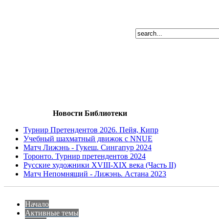
Новости Библиотеки
Турнир Претендентов 2026. Пейя, Кипр
Учебный шахматный движок с NNUE
Матч Лижэнь - Гукеш. Сингапур 2024
Торонто. Турнир претендентов 2024
Русские художники XVIII-XIX века (Часть II)
Матч Непомнящий - Лижэнь. Астана 2023
Начало
Активные темы