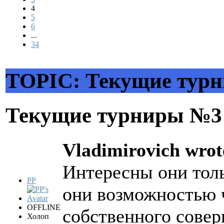
4
5
6
...
34
TOPIC: Текущие тур
Текущие турниры №
Vladimirovich wrot
Интересны они тол
PP
они возможностью ч
OFFLINE
собственного совер
Холоп