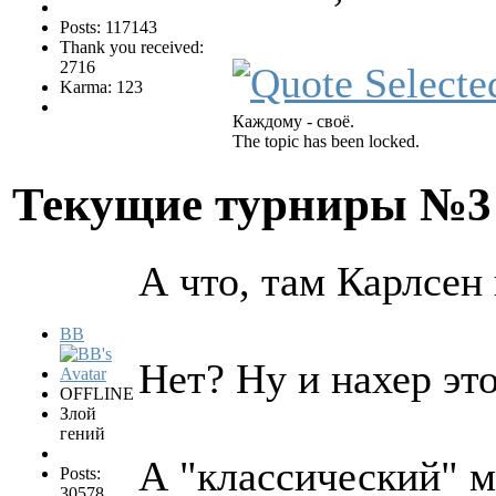
Posts: 117143
Thank you received:
2716
Karma: 123
Каждому - своё.
The topic has been locked.
Текущие турниры №
А что, там Карлсен
BB
Нет? Ну и нахер эт
OFFLINE
Злой
гений
А "классический" м
Posts:
30578