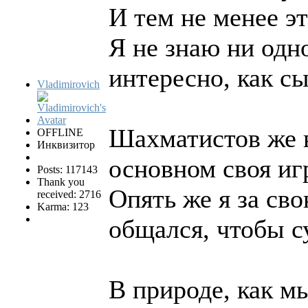
И тем не менее эт
Я не знаю ни одн
интересно, как с
Vladimirovich
Шахматистов же в
OFFLINE
Инквизитор
основном своя иг
Posts: 117143
Thank you
Опять же я за св
received: 2716
Karma: 123
общался, чтобы с
В природе, как м