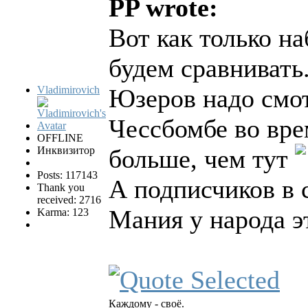
PP wrote:
Вот как только на
будем сравнивать
Vladimirovich
Юзеров надо смот
Чессбомбе во вре
OFFLINE
Инквизитор
больше, чем тут
Posts: 117143
А подписчиков в 
Thank you
received: 2716
Мания у народа эт
Karma: 123
Каждому - своё.