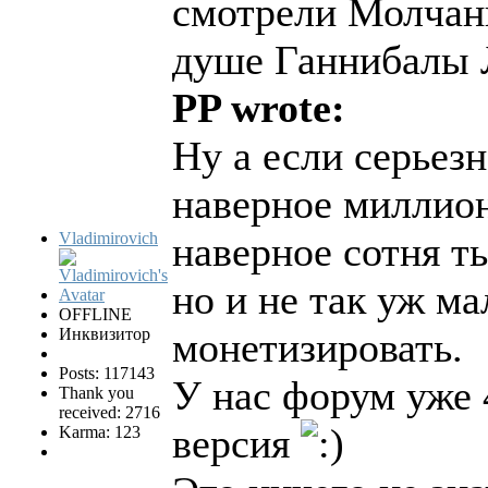
смотрели Молчани
душе Ганнибалы
PP wrote:
Ну а если серьезн
наверное миллио
Vladimirovich
наверное сотня ты
но и не так уж м
OFFLINE
Инквизитор
монетизировать.
Posts: 117143
У нас форум уже 
Thank you
received: 2716
версия
Karma: 123