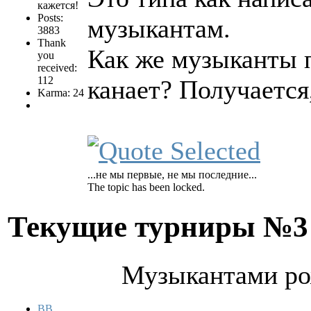
кажется!
Posts:
музыкантам.
3883
Thank
Как же музыканты п
you
received:
112
канает? Получаетс
Karma: 24
...не мы первые, не мы последние...
The topic has been locked.
Текущие турниры №
Музыкантами ро
BB