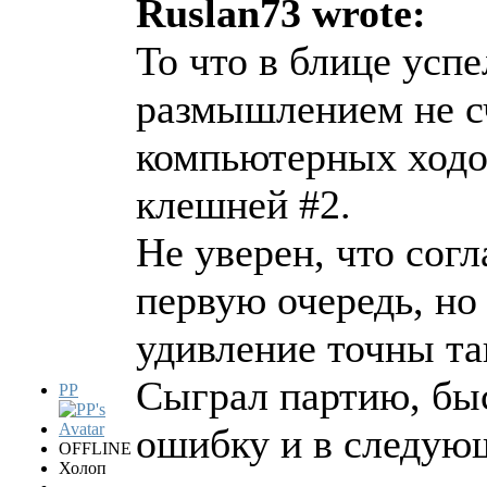
Ruslan73 wrote:
То что в блице усп
размышлением не сч
компьютерных ходов
клешней #2.
Не уверен, что согл
первую очередь, но
удивление точны та
Сыграл партию, быс
PP
ошибку и в следую
OFFLINE
Холоп