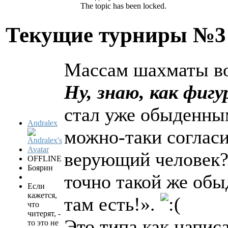
The topic has been locked.
Текущие турниры №
Массам шахматы в
Ну, знаю, как фиг
стал уже обыденным
Andralex
можно-таки согласи
верующий человек?
OFFLINE
Боярин
точно такой же обы
Если
кажется,
там есть!».
что
читерят, -
Это типа как напис
то это не