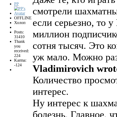
PP
смотрели шахматны
OFFLINE
если серьезно, то 
Холоп
миллион подписчик
Posts:
31410
Thank
сотня тысяч. Это ко
you
received:
уж мало. Можно раз
224
Karma:
-124
Vladimirovich wrot
Количество просмот
интерес.
Ну интерес к шахма
болезнь. Главное, ч