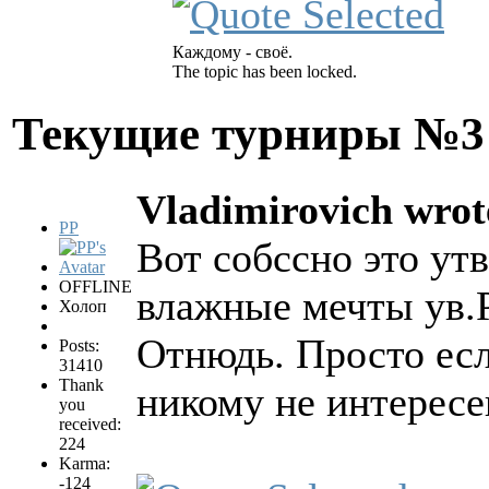
Каждому - своё.
The topic has been locked.
Текущие турниры №
Vladimirovich wrot
PP
Вот собссно это ут
OFFLINE
влажные мечты ув.
Холоп
Отнюдь. Просто если
Posts:
31410
Thank
никому не интересе
you
received:
224
Karma:
-124