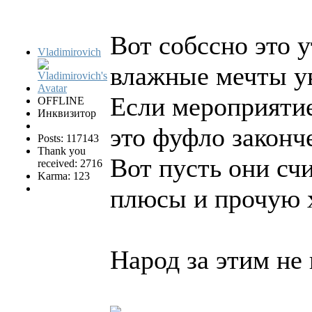
Вот собссно это 
Vladimirovich
влажные мечты у
Если мероприятие
OFFLINE
Инквизитор
это фуфло законч
Posts: 117143
Thank you
Вот пусть они сч
received: 2716
Karma: 123
плюсы и прочую 
Народ за этим не