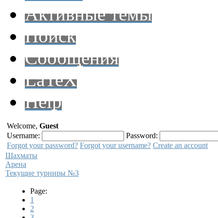
Активные темы
Поиск
Сообщения
LaTeX
Help
Welcome,
Guest
Username:
Password:
Forgot your password?
Forgot your username?
Create an account
Шахматы
Арена
Текущие турниры №3
Page:
1
2
3