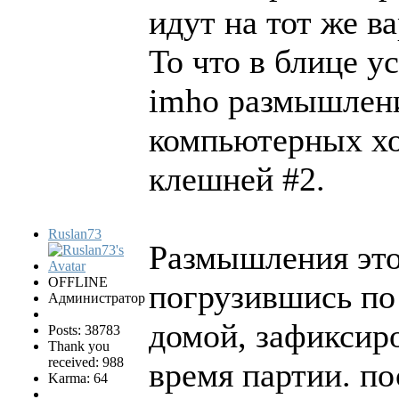
идут на тот же в
То что в блице у
imho размышлени
компьютерных хо
клешней #2.
Ruslan73
Размышления это 
OFFLINE
погрузившись по
Администратор
домой, зафиксиро
Posts: 38783
Thank you
received: 988
время партии. по
Karma: 64