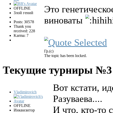
Это генетическо
OFFLINE
Злой гений
виноваты
Posts: 30578
Thank you
received: 228
Karma: 7
Гр.(с)
The topic has been locked.
Текущие турниры №
Вот кстати, 
Vladimirovich
Разуваева....
OFFLINE
И что, кто-то
Инквизитор