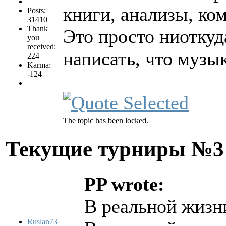
книги, анализы, ком
Posts:
31410
Thank
Это просто ниоткуда
you
received:
написать, что музы
224
Karma:
-124
The topic has been locked.
Текущие турниры №
PP wrote:
В реальной жизни
Ruslan73