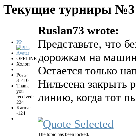
Текущие турниры №
Ruslan73 wrote:
Представьте, что бе
PP
дорожкам на машине
OFFLINE
Холоп
Остается только на
Posts:
Нильсена закрыть р
31410
Thank
you
линию, когда тот п
received:
224
Karma:
-124
The topic has been locked.