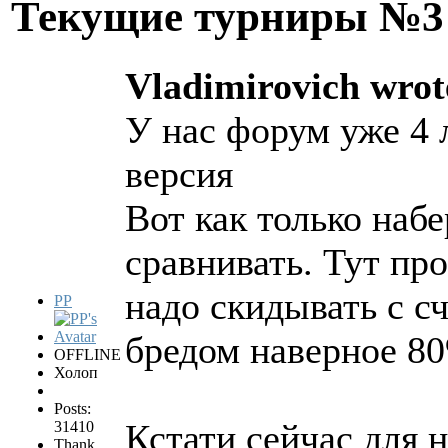
Текущие турниры №
Vladimirovich wrot
У нас форум уже 4 
версия
Вот как только набе
сравнивать. Тут пр
надо скидывать с с
PP
бредом наверное 8
OFFLINE
Холоп
Posts:
Кстати сейчас для н
31410
Thank