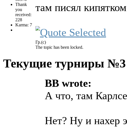
там писял кипятком
Thank
you
received:
228
Karma: 7
Гр.(с)
The topic has been locked.
Текущие турниры №
BB wrote:
А что, там Карлс
Нет? Ну и нахер 