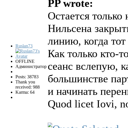
PP wrote:
Остается только 
Нильсена закрыть
линию, когда тот
Ruslan73
Как только кто-
OFFLINE
сеанс вслепую, к
Администратор
большинстве пар
Posts: 38783
Thank you
received: 988
и начинать перен
Karma: 64
Quod licet Iovi, n