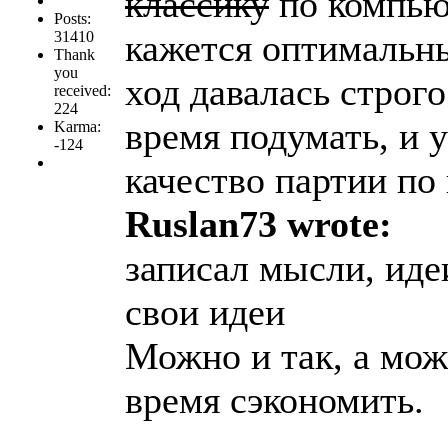
классику
по компью
Posts:
кажется оптимальны
31410
Thank
you
ход давалась строго
received:
224
время подумать, и у
Karma:
-124
качество партии по
Ruslan73 wrote:
записал мысли, иде
свои идеи
Можно и так, а мож
время сэкономить.