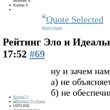
received: 8
Karma: 6
Reply
Quote
Рейтинг Эло и Идеал
17:52
#69
ну и зачем на
а) не объясняе
б) не обеспеч
Ruslan73
OFFLINE