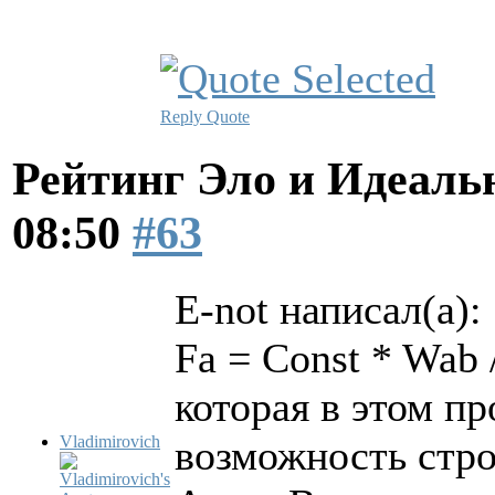
Reply
Quote
Рейтинг Эло и Идеал
08:50
#63
E-not написал(а):
Fa = Const * Wab 
которая в этом п
Vladimirovich
возможность стро