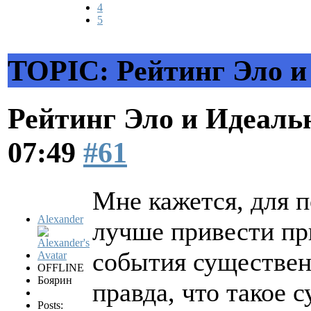
4
5
TOPIC: Рейтинг Эло и
Рейтинг Эло и Идеал
07:49
#61
Мне кажется, для 
Alexander
лучше привести пр
события существен
OFFLINE
Боярин
правда, что такое 
Posts: