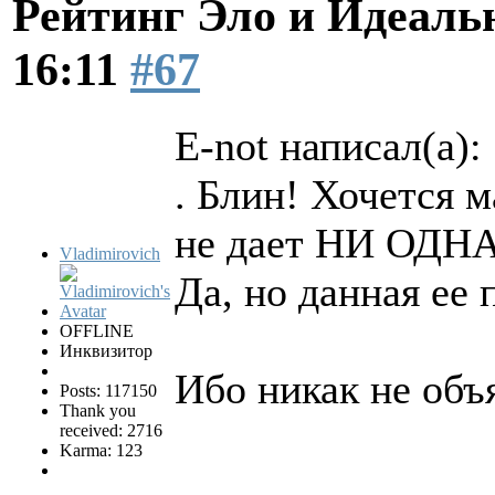
Рейтинг Эло и Идеал
16:11
#67
E-not написал(а):
. Блин! Хочется 
не дает НИ ОДНА
Vladimirovich
Да, но данная ее 
OFFLINE
Инквизитор
Ибо никак не объ
Posts: 117150
Thank you
received: 2716
Karma: 123