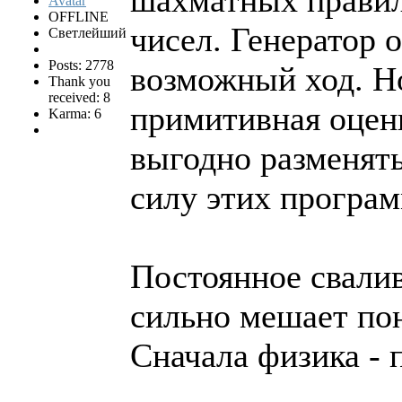
шахматных правил
OFFLINE
чисел. Генератор 
Светлейший
Posts: 2778
возможный ход. Но
Thank you
received: 8
примитивная оценк
Karma: 6
выгодно разменять
силу этих програм
Постоянное свалив
сильно мешает по
Сначала физика - п