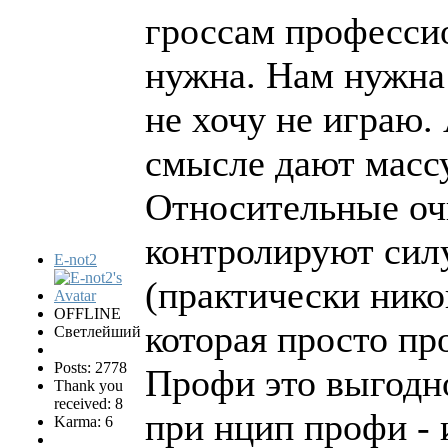
гроссам професси
нужна. Нам нужна 
не хочу не играю.
смысле дают масс
Относительные очк
контролируют силу
E-not2
(практически нико
OFFLINE
которая просто п
Светлейший
Posts: 2778
Профи это выгодн
Thank you
received: 8
при нцип профи - 
Karma: 6