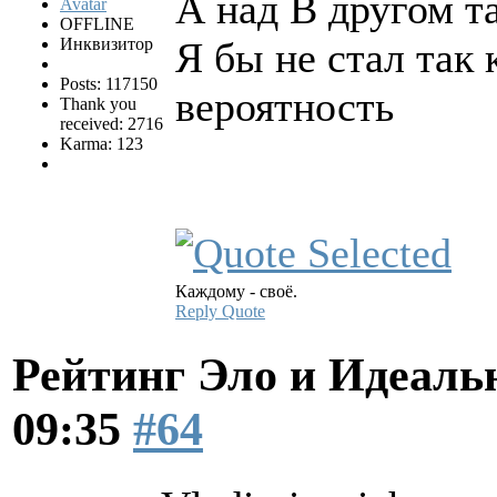
А над B другом та
OFFLINE
Инквизитор
Я бы не стал так 
Posts: 117150
вероятность
Thank you
received: 2716
Karma: 123
Каждому - своё.
Reply
Quote
Рейтинг Эло и Идеал
09:35
#64