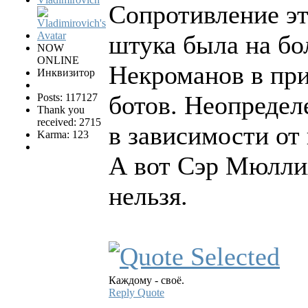
Сопротивление эт
штука была на бо
NOW
ONLINE
Некроманов в пр
Инквизитор
ботов. Неопредел
Posts: 117127
Thank you
received: 2715
в зависимости от
Karma: 123
А вот Сэр Мюллих
нельзя.
Каждому - своё.
Reply
Quote