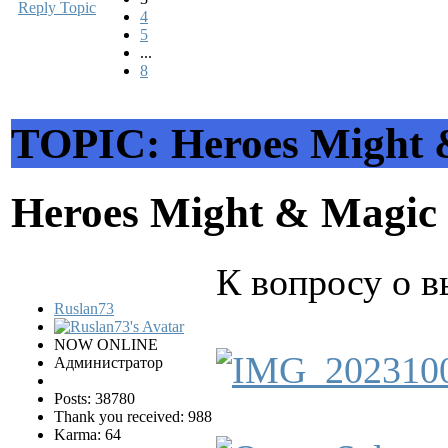
Reply Topic
4
5
...
8
TOPIC: Heroes Might 
Heroes Might & Magic 
К вопросу о в
Ruslan73
NOW ONLINE
Администратор
Posts: 38780
Thank you received: 988
Karma: 64