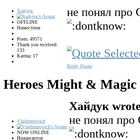
не понял про 
Хайдук
OFFLINE
Наместник
Posts: 49571
Thank you received:
133
Karma: 17
Reply
Quote
Heroes Might & Magic 
Хайдук wrote
не понял про
Vladimirovich
NOW ONLINE
Инквизитор