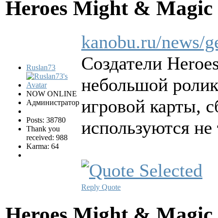
Heroes Might & Magic 
kanobu.ru/news/ge
Создатели Heroes
Ruslan73
небольшой ролик,
NOW ONLINE
игровой карты, с
Администратор
Posts: 38780
используются не 
Thank you
received: 988
Karma: 64
Reply
Quote
Heroes Might & Magic 