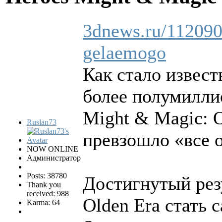
3dnews.ru/1120903
gelaemogo
Как стало извест
более полумиллио
Might & Magic: O
Ruslan73
превзошло «все 
NOW ONLINE
Администратор
Posts: 38780
Достигнутый резу
Thank you
received: 988
Olden Era стать 
Karma: 64