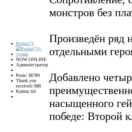
монстров без пл
Произведён ряд 
Ruslan73
отдельными геро
NOW ONLINE
Администратор
Добавлено четыр
Posts: 38780
Thank you
received: 988
преимущественно
Karma: 64
насыщенного гей
победе: Второй 