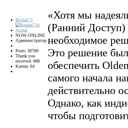
«Хотя мы надеяли
Ruslan73
(Ранний Доступ)
NOW ONLINE
необходимое реш
Администратор
Это решение было
Posts: 38780
Thank you
received: 988
обеспечить Olden
Karma: 64
самого начала на
действительно ос
Однако, как инд
чтобы подготовит