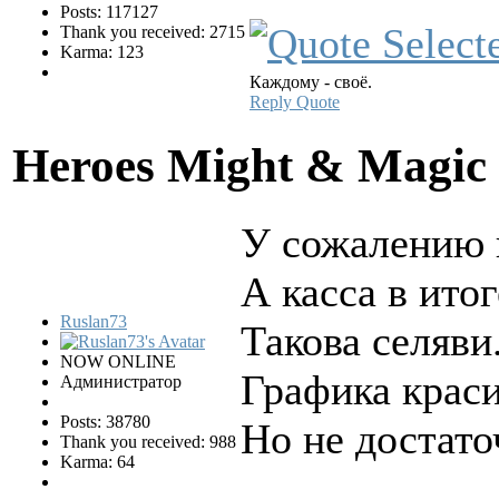
Posts: 117127
Thank you received: 2715
Karma: 123
Каждому - своё.
Reply
Quote
Heroes Might & Magic 
У сожалению н
А касса в ито
Ruslan73
Такова селяви
NOW ONLINE
Графика краси
Администратор
Posts: 38780
Но не достато
Thank you received: 988
Karma: 64