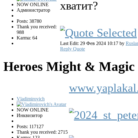
хватит?
NOW ONLINE
Администратор
Posts: 38780
Thank you received:
988
Karma: 64
Last Edit: 29 Фев 2024 10:17 by
Rusla
Reply
Quote
Heroes Might & Magic 
www.yaplakal
Vladimirovich
NOW ONLINE
Инквизитор
Posts: 117127
Thank you received: 2715
Karma: 123