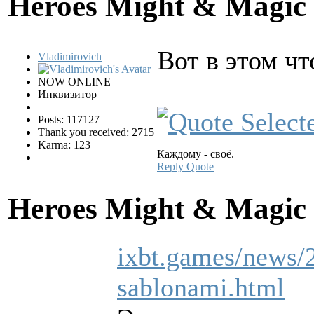
Heroes Might & Magic 
Вот в этом чт
Vladimirovich
NOW ONLINE
Инквизитор
Posts: 117127
Thank you received: 2715
Karma: 123
Каждому - своё.
Reply
Quote
Heroes Might & Magic 
ixbt.games/news/2
sablonami.html