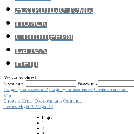
Активные темы
Поиск
Сообщения
LaTeX
Help
Welcome,
Guest
Username:
Password:
Forgot your password?
Forgot your username?
Create an account
Мiръ
Спорт и Игры. Экономика и Финансы
Heroes Might & Magic III
Page:
1
2
3