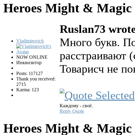
Heroes Might & Magic 
Ruslan73 wrote
Много букв. П
Vladimirovich
расстраивают (
NOW ONLINE
Инквизитор
Товарисч не п
Posts: 117127
Thank you received:
2715
Karma: 123
Каждому - своё.
Reply
Quote
Heroes Might & Magic 