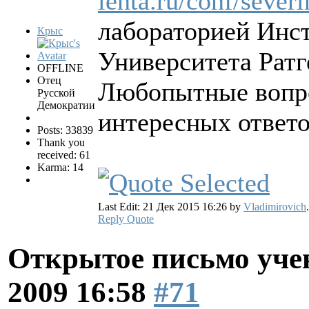
lenta.ru/conf/severi
лабораторией Инст
Крыс
Университета Рат
OFFLINE
Отец
Любопытные вопро
Русской
Демократии
интересных ответ
Posts: 33839
Thank you
received: 61
Karma: 14
Last Edit: 21 Дек 2015 16:26 by
Vladimirovich
.
Reply
Quote
Открытое письмо уче
2009 16:58
#71