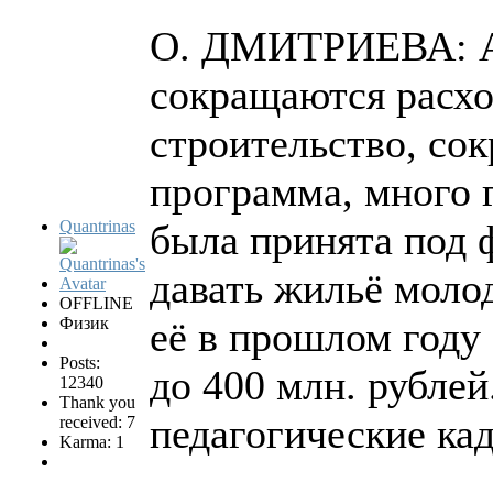
О. ДМИТРИЕВА: Аб
сокращаются расх
строительство, со
программа, много 
Quantrinas
была принята под 
давать жильё моло
OFFLINE
Физик
её в прошлом году 
Posts:
до 400 млн. рублей
12340
Thank you
педагогические ка
received: 7
Karma: 1