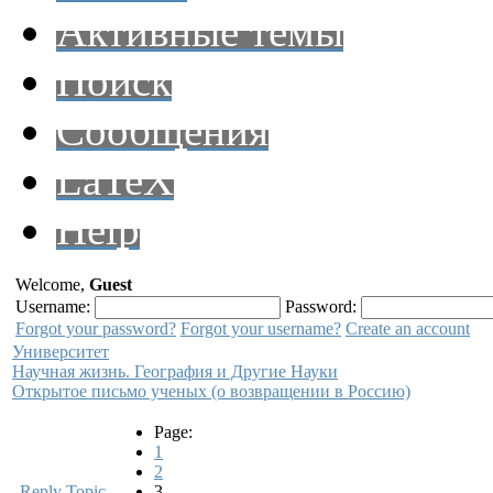
Активные темы
Поиск
Сообщения
LaTeX
Help
Welcome,
Guest
Username:
Password:
Forgot your password?
Forgot your username?
Create an account
Университет
Научная жизнь. География и Другие Науки
Открытое письмо ученых (о возвращении в Россию)
Page:
1
2
Reply Topic
3