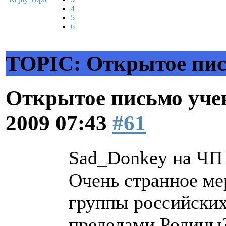
4
5
6
TOPIC: Открытое пис
Открытое письмо уче
2009 07:43
#61
Sad_Donkey на ЧП 
Очень странное ме
группы российских
пределами Родины