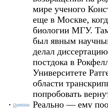
мире ученого Конс
еще в Москве, ког
биологии МГУ. Там
был явным научным
делал диссертацию
постдока в Рокфел
Университете Ратг
области транскрип
попробовать вернут
Реально — ему поо
Quantrinas