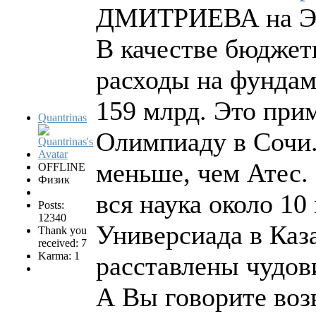
ДМИТРИЕВА на Э
В качестве бюджет
расходы на фундам
159 млрд. Это прим
Quantrinas
Олимпиаду в Сочи.
меньше, чем Атес.
OFFLINE
Физик
вся наука около 10
Posts:
12340
Универсиада в Ка
Thank you
received: 7
Karma: 1
расставлены чудов
А Вы говорите воз