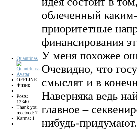
идея состоит в то
облеченный каким
приоритетные напр
финансирования эт
У меня похожее о
Quantrinas
Очевидно, что гос
смыслят и в конеч
OFFLINE
Физик
Наверняка ведь най
Posts:
12340
главное – секвенир
Thank you
received: 7
Karma: 1
нибудь-придумают.