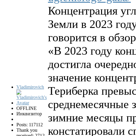
Концентрация угл
Земли в 2023 год
говорится в обзо
«В 2023 году кон
достигла очередн
значение концент
Vladimirovich
Териберка превыс
среднемесячные з
OFFLINE
Инквизитор
зимние месяцы п
Posts: 117112
констатировали с
Thank you
received: 2712