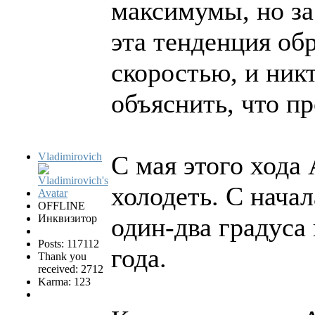
максимумы, но за
эта тенденция об
скоростью, и ник
объяснить, что пр
Vladimirovich
С мая этого хода
холодеть. С нача
OFFLINE
Инквизитор
один-два градуса
Posts: 117112
года.
Thank you
received: 2712
Karma: 123