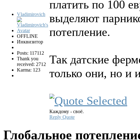
платить по 100 ев
Vladimirovich
выделяют парнико
потепление.
OFFLINE
Инквизитор
Posts: 117112
Так датские ферм
Thank you
received: 2712
только они, но и и
Karma: 123
Каждому - своё.
Reply
Quote
Глобальное потеплени