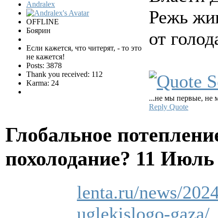
Andralex
Режь жив
OFFLINE
Боярин
от голод
Если кажется, что читерят, - то это
не кажется!
Posts: 3878
Thank you received: 112
Karma: 24
...не мы первые, не 
Reply
Quote
Глобальное потеплени
похолодание?
11 Июль 
lenta.ru/news/2024
uglekislogo-gaza/