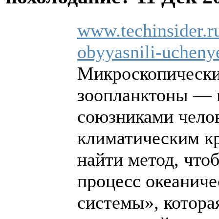
www.techinsider.r
obyyasnili-ucheny
Микроскопически
зоопланктоны — 
союзниками челов
климатическим кр
найти метод, что
процесс океаниче
системы», котора