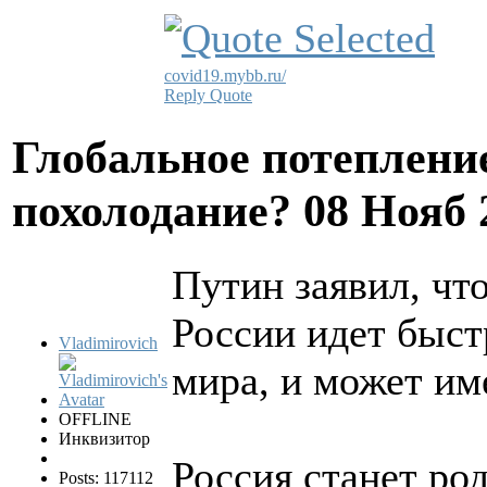
covid19.mybb.ru/
Reply
Quote
Глобальное потеплени
похолодание?
08 Нояб 
Путин заявил, чт
России идет быст
Vladimirovich
мира, и может им
OFFLINE
Инквизитор
Россия станет ро
Posts: 117112