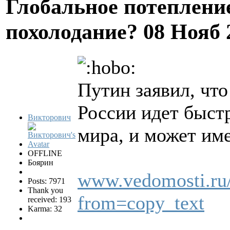
Глобальное потеплени
похолодание?
08 Нояб 
Путин заявил, что
России идет быстр
Викторович
мира, и может име
OFFLINE
Боярин
www.vedomosti.ru/p
Posts: 7971
Thank you
from=copy_text
received: 193
Karma: 32