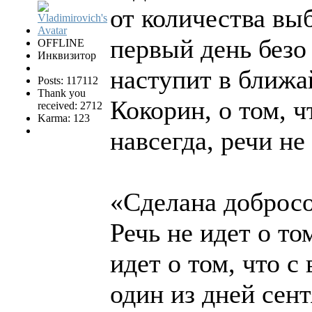
от количества выб
первый день безо
OFFLINE
Инквизитор
наступит в ближа
Posts: 117112
Thank you
Кокорин, о том, 
received: 2712
Karma: 123
навсегда, речи не 
«Сделана добросо
Речь не идет о то
идет о том, что с
один из дней сент