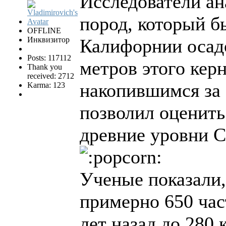
Исследователи ан
пород, который б
OFFLINE
Инквизитор
Калифорнии осад
Posts: 117112
метров этого кер
Thank you
received: 2712
накопившимся за 
Karma: 123
позволил оценить
древние уровни C
Ученые показали,
примерно 650 час
лет назад до 280