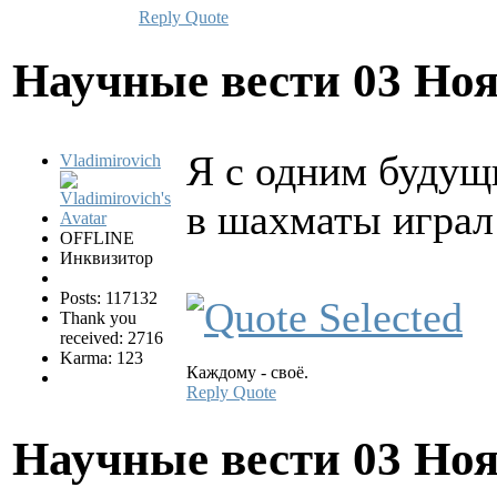
Reply
Quote
Научные вести
03 Ноя
Я с одним будущ
Vladimirovich
в шахматы игра
OFFLINE
Инквизитор
Posts: 117132
Thank you
received: 2716
Karma: 123
Каждому - своё.
Reply
Quote
Научные вести
03 Ноя