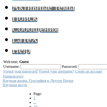
Активные темы
Поиск
Сообщения
LaTeX
Help
Welcome,
Guest
Username:
Password:
Forgot your password?
Forgot your username?
Create an account
Университет
Научная жизнь. География и Другие Науки
Научные вести
Page:
1
...
10