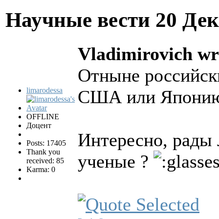
Научные вести
20 Дек
Vladimirovich wr
Отныне российски
limarodessa
США или Японию
OFFLINE
Доцент
Интересно, рады 
Posts: 17405
Thank you
ученые ?
received: 85
Karma: 0