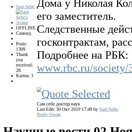
Дома у Николая Кол
Sam Sebe
его заместитель.
Следственные дейс
OFFLINE
Самоед
госконтрактам, рас
Posts:
1309
Подробнее на РБК:
Thank
you
www.rbc.ru/society
received:
28
Karma: 3
Сам себе доктор наук
Last Edit: 30 Окт 2019 17:49 by
Sam Sebe
.
Reply
Quote
Научные вести
02 Ноя