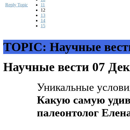
Reply Topic
11
12
13
14
15
TOPIC: Научные вест
Научные вести
07 Дек
Уникальные услови
Какую самую удив
палеонтолог Елен