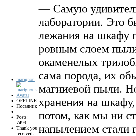
— Самую удивитель
лаборатории. Это б
лежания на шкафу 
ровным слоем пыли
окаменелых трилоби
сама порода, их о
marignon
магниевой пыли. Но
хранения на шкафу,
OFFLINE
Посадник
потом, как мы ни с
Posts:
7499
напылением стали 
Thank you
received: