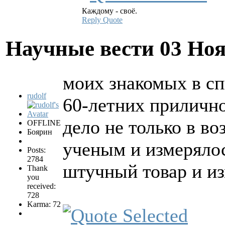
Каждому - своё.
Reply
Quote
Научные вести
03 Ноя
моих знакомых в спи
rudolf
60-летних прилично.
дело не только в во
OFFLINE
Боярин
ученым и измерялос
Posts:
2784
штучный товар и из
Thank
you
received:
728
Karma: 72