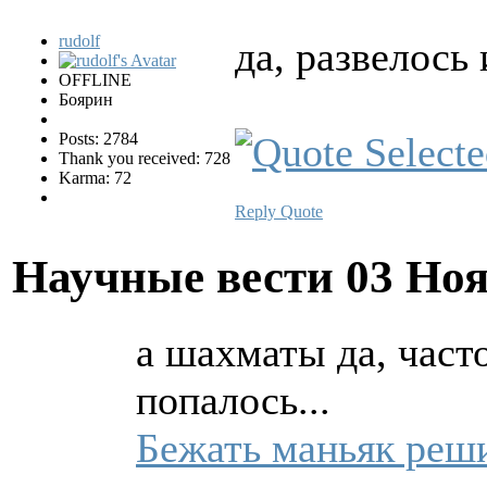
rudolf
да, развелось
OFFLINE
Боярин
Posts: 2784
Thank you received: 728
Karma: 72
Reply
Quote
Научные вести
03 Ноя
а шахматы да, част
попалось...
Бежать маньяк реш