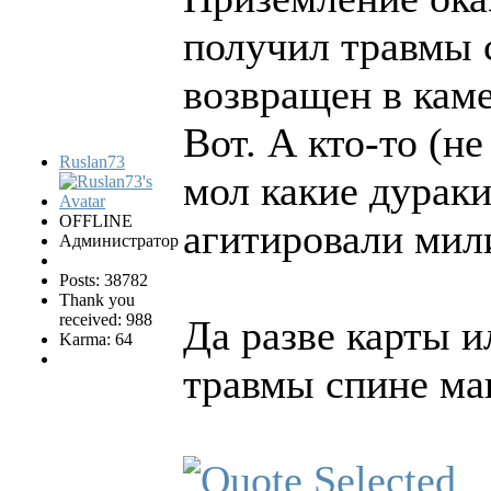
получил травмы с
возвращен в каме
Вот. А кто-то (н
Ruslan73
мол какие дураки
OFFLINE
агитировали мил
Администратор
Posts: 38782
Thank you
received: 988
Да разве карты 
Karma: 64
травмы спине ма