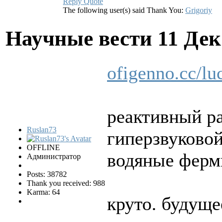
Reply
Quote
The following user(s) said Thank You:
Grigoriy
Научные вести
11 Дек
ofigenno.cc/lu
реактивный р
Ruslan73
гиперзвуковой
OFFLINE
водяные фер
Администратор
Posts: 38782
Thank you received: 988
Karma: 64
круто. будуще