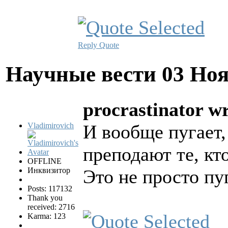
Reply
Quote
Научные вести
03 Ноя
procrastinator wr
Vladimirovich
И вообще пугает,
преподают те, кт
OFFLINE
Инквизитор
Это не просто пуг
Posts: 117132
Thank you
received: 2716
Karma: 123