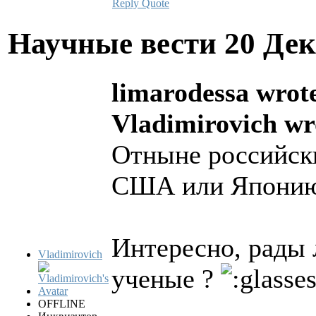
Reply
Quote
Научные вести
20 Дек
limarodessa wrot
Vladimirovich wr
Отныне российски
США или Японию
Интересно, рады 
Vladimirovich
ученые ?
OFFLINE