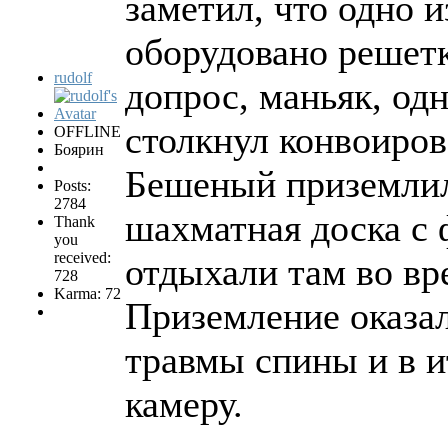
заметил, что одно и
оборудовано решетк
rudolf
допрос, маньяк, од
столкнул конвоиров
OFFLINE
Боярин
Бешеный приземлилс
Posts:
2784
шахматная доска с
Thank
you
received:
отдыхали там во вр
728
Karma: 72
Приземление оказа
травмы спины и в и
камеру.