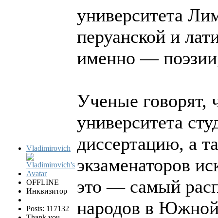
университета Лим
перуанской и лат
именно — поэзии,
Ученые говорят, 
университета сту
диссертацию, а т
Vladimirovich
экзаменаторов ис
это — самый рас
OFFLINE
Инквизитор
народов в Южной
Posts: 117132
Thank you