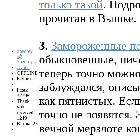
только такой
. Подр
прочитан в Вышке.
3.
Замороженные пе
onedrey
обыкновенные, ниче
теперь точно можно
OFFLINE
Боярин
заблуждался, описы
Posts:
32798
как пятнистых. Если
Thank
you
точно не появятся. 
received:
1249
Karma: 23
вечной мерзлоте ко