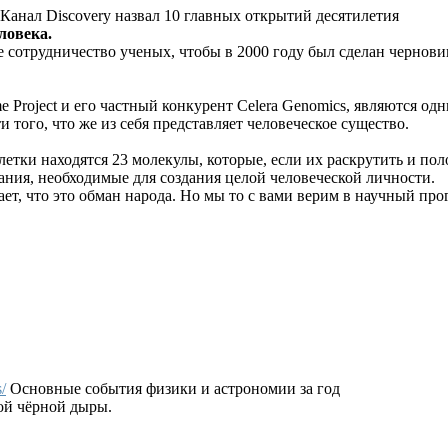
Канал Discovery назвал 10 главных открытий десятилетия
ловека.
 сотрудничество ученых, чтобы в 2000 году был сделан черновик
roject и его частный конкурент Celera Genomics, являются од
того, что же из себя представляет человеческое существо.
тки находятся 23 молекулы, которые, если их раскрутить и пол
ания, необходимые для создания целой человеческой личности.
ет, что это обман народа. Но мы то с вами верим в научный прог
/
Основные события физики и астрономии за год
ой чёрной дыры.