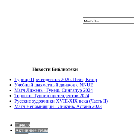
Новости Библиотеки
Турнир Претендентов 2026. Пейя, Кипр
Учебный шахматный движок с NNUE
Матч Лижэнь - Гукеш. Сингапур 2024
Торонто. Турнир претендентов 2024
Русские художники XVIII-XIX века (Часть II)
Матч Непомнящий - Лижэнь. Астана 2023
Начало
Активные темы