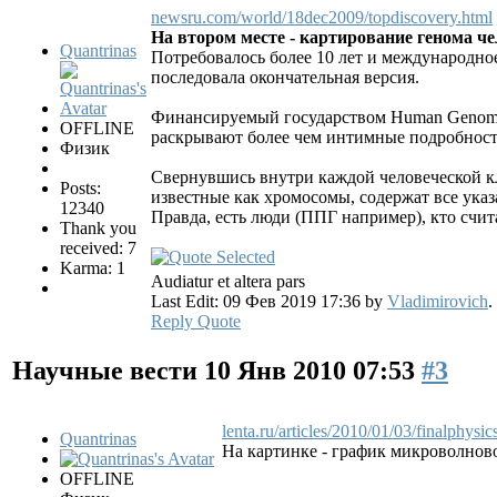
newsru.com/world/18dec2009/topdiscovery.html
На втором месте - картирование генома че
Quantrinas
Потребовалось более 10 лет и международное
последовала окончательная версия.
Финансируемый государством Human Genome P
OFFLINE
раскрывают более чем интимные подробности 
Физик
Свернувшись внутри каждой человеческой кле
Posts:
известные как хромосомы, содержат все указ
12340
Правда, есть люди (ППГ например), кто счита
Thank you
received: 7
Karma: 1
Audiatur et altera pars
Last Edit: 09 Фев 2019 17:36 by
Vladimirovich
.
Reply
Quote
Научные вести
10 Янв 2010 07:53
#3
lenta.ru/articles/2010/01/03/finalphysics
Quantrinas
На картинке - график микроволнов
OFFLINE