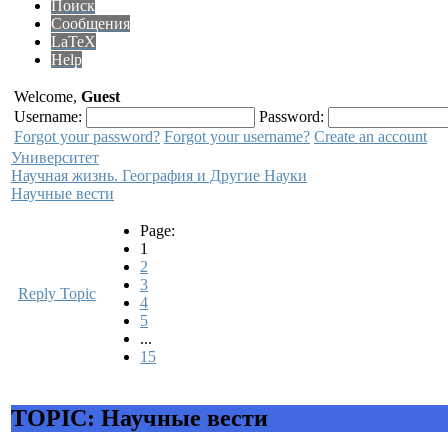
Поиск
Сообщения
LaTeX
Help
Welcome,
Guest
Username:
Password:
Forgot your password?
Forgot your username?
Create an account
Университет
Научная жизнь. География и Другие Науки
Научные вести
Page:
1
2
3
Reply Topic
4
5
...
15
TOPIC: Научные вести