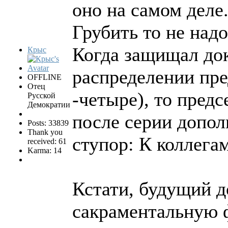
оно на самом деле
Грубить то не надо
Когда защищал док
Крыс
распределении пре
OFFLINE
Отец
-четыре), то пред
Русской
Демократии
после серии допол
Posts: 33839
Thank you
ступор: К коллега
received: 61
Karma: 14
Кстати, будущий д
сакраментальную ф