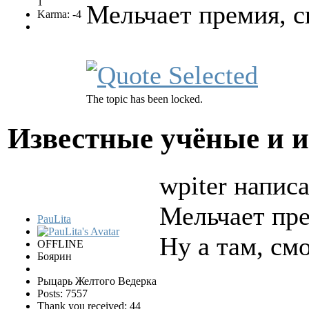
1
Мельчает премия, ск
Karma: -4
The topic has been locked.
Известные учёные и 
wpiter написа
Мельчает пре
PauLita
Ну а там, см
OFFLINE
Боярин
Рыцарь Желтого Ведерка
Posts: 7557
Thank you received: 44