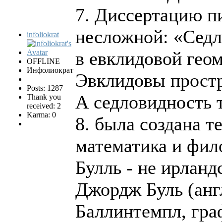
7. Диссертацию п
несложной: «Сед
infoliokrat
в евклидовой геом
OFFLINE
Инфолиократ
Эвклидовы простр
Posts: 1287
А седловидность 
Thank you
received: 2
Karma: 0
8. была создана 
математика и фил
Булль - не ирланд
Джордж Буль (англ
Баллинтемпл, гра