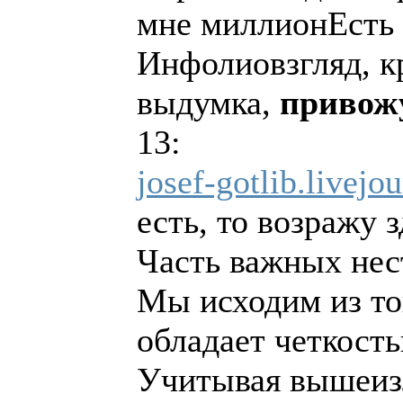
мне миллионЕсть 
Инфолиовзгляд, кр
выдумка,
привож
13:
josef-gotlib.livejo
есть, то возражу з
Часть важных нес
Мы исходим из то
обладает четкост
Учитывая вышеизл