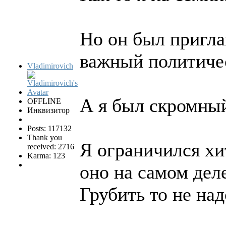
Но он был пригл
важный политиче
Vladimirovich
А я был скромны
OFFLINE
Инквизитор
Posts: 117132
Thank you
Я ограничился хи
received: 2716
Karma: 123
оно на самом деле
Грубить то не над