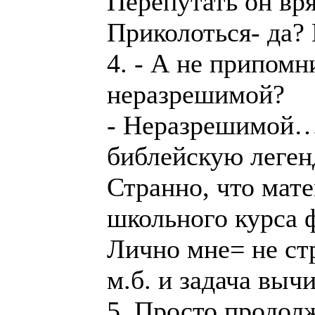
Перепутать он вря
Приколоться- да?
4. - А не припомн
неразрешимой?
- Неразрешимой… 
библейскую легенд
Странно, что мат
школьного курса 
Лично мне= не ст
м.б. и задача выч
5. Просто продол