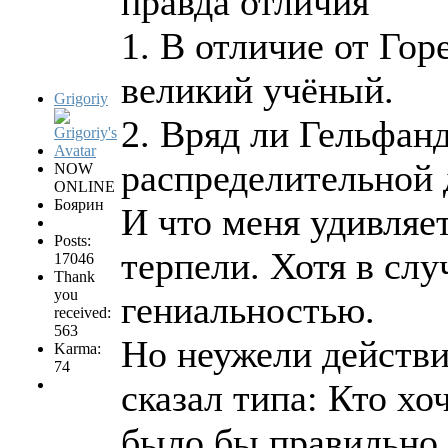
правда отличия
1. В отличие от Го
великий учёный.
Grigoriy
2. Вряд ли Гельфан
распределительной 
NOW
ONLINE
Боярин
И что меня удивляет
Posts:
терпели. Хотя в сл
17046
Thank
you
гениальностью.
received:
563
Но неужели действи
Karma:
74
сказал типа: Кто хо
было бы правильно.