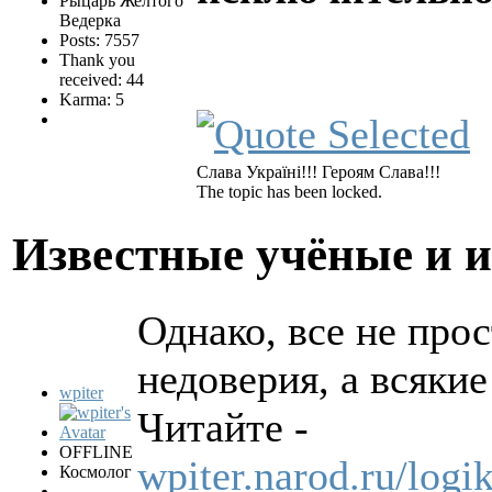
Рыцарь Желтого
Ведерка
Posts: 7557
Thank you
received: 44
Karma: 5
Слава Україні!!! Героям Слава!!!
The topic has been locked.
Известные учёные и 
Однако, все не прос
недоверия, а всяки
wpiter
Читайте -
OFFLINE
wpiter.narod.ru/logi
Космолог