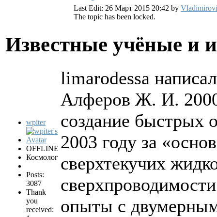
Last Edit: 26 Март 2015 20:42 by
Vladimirov
The topic has been locked.
Известные учёные и 
limarodessa написал
Алферов Ж. И. 2000
создание быстрых 
wpiter
2003 году за «осно
OFFLINE
Космолог
сверхтекучих жидко
Posts:
сверхпроводимости 
3087
Thank
опыты с двумерны
you
received: