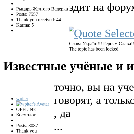
здит на форум
Рыцарь Желтого Ведерка
Posts: 7557
Thank you received: 44
Karma: 5
Слава Україні!!! Героям Слава!!
The topic has been locked.
Известные учёные и 
точно, вы на уч
говорят, а тольк
wpiter
OFFLINE
, да
Космолог
...
Posts: 3087
Thank you