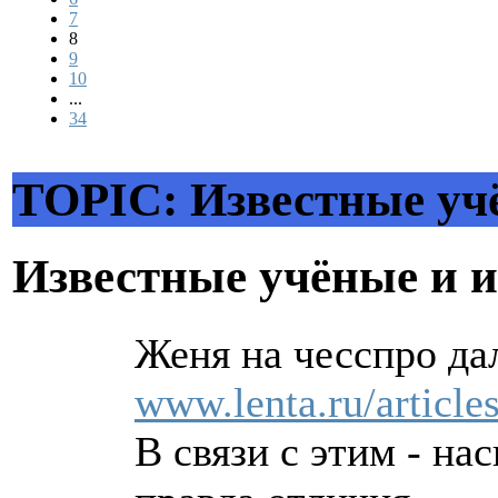
7
8
9
10
...
34
TOPIC: Известные уч
Известные учёные и 
Женя на чесспро да
www.lenta.ru/article
В связи с этим - на