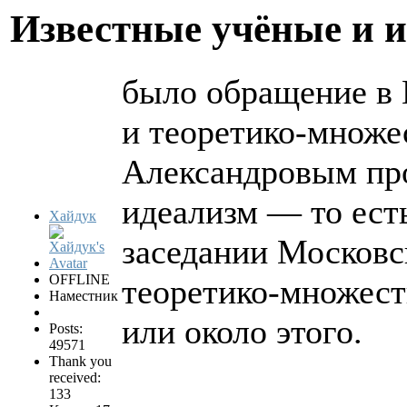
Известные учёные и 
было обращение в 
и теоретико-множе
Александровым про
идеализм — то ест
Хайдук
заседании Московс
OFFLINE
теоретико-множест
Наместник
или около этого.
Posts:
49571
Thank you
received:
133