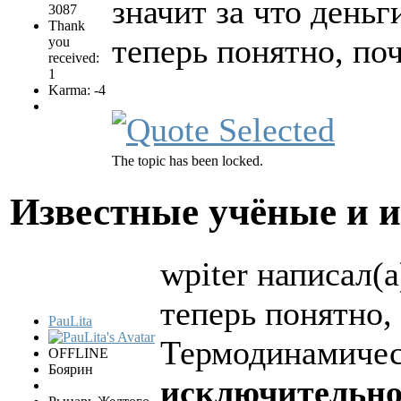
значит за что деньг
3087
Thank
теперь понятно, по
you
received:
1
Karma: -4
The topic has been locked.
Известные учёные и 
wpiter написал(а
теперь понятно,
PauLita
Термодинамичес
OFFLINE
Боярин
исключительно