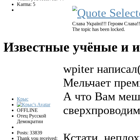
Karma: 5
Слава Україні!!! Героям Слава!!
The topic has been locked.
Известные учёные и 
wpiter написал(
Мельчает преми
А что Вам меш
Крыс
сверхпроводим
OFFLINE
Отец Русской
Демократии
Posts: 33839
Кстати, неплох
Thank you received: