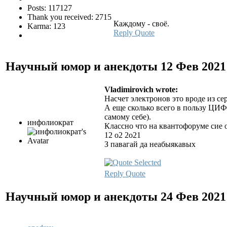
Posts: 117127
Thank you received: 2715
Каждому - своё.
Karma: 123
Reply
Quote
Научный юмор и анекдоты
12 Фев 2021
Vladimirovich wrote:
Насчет электронов это вроде из 
А еще сколько всего в пользу ЦИФ
самому себе).
инфолиократ
Классно что на квантофоруме сие 
12 о2 2о21
З павагай да неабыякавых
Reply
Quote
Научный юмор и анекдоты
24 Фев 2021