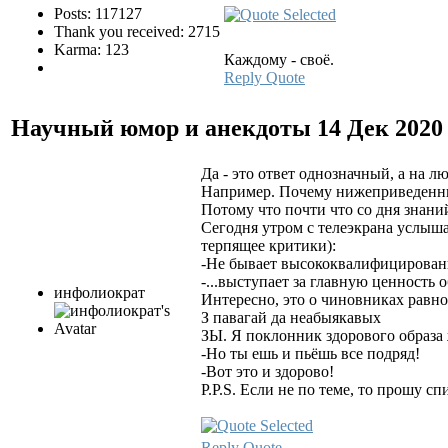
Posts: 117127
Thank you received: 2715
Karma: 123
Каждому - своё.
Reply
Quote
Научный юмор и анекдоты
14 Дек 2020
Да - это ответ однозначный, а на л
Например. Почему нижеприведенны
Потому что почти что со дня знаний
Сегодня утром с телеэкрана услыш
терпящее критики):
-Не бывает высококвалифицированно
-...выступает за главную ценность о
инфолиократ
Интересно, это о чиновниках равно
З павагай да неабыякавых
ЗЫ. Я поклонник здорового образа
-Но ты ешь и пьёшь все подряд!
-Вот это и здорово!
P.P.S. Если не по теме, то прошу с
Reply
Quote