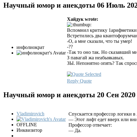
Научный юмор и анекдоты
06 Июль 202
Хайдук wrote:
Вспомнил критику 1арифметики (
Встретились два квантофорумчан
-О, а мне сказали, что ты умер!
-??
инфолиократ
-Так то оно так. Но сказавший м
З павагай жа неабыякавых.
ЗЫ. Непонятно опять? Так спрос
Reply
Quote
Научный юмор и анекдоты
20 Сен 2020
Vladimirovich
Спускается профессор логики в 
— Этот лифт едет вверх или вн
OFFLINE
Профессор отвечает:
Инквизитор
— Да.