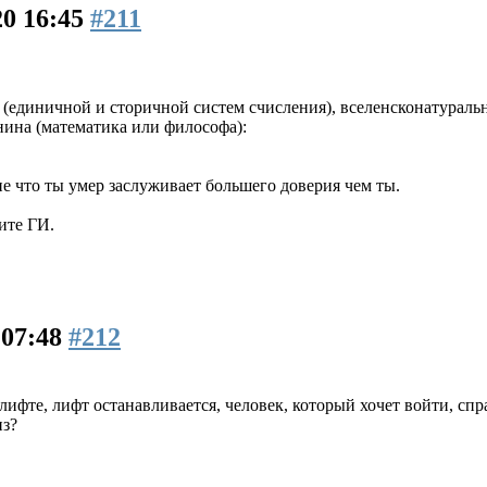
0 16:45
#211
единичной и сторичной систем счисления), вселенсконатурально
ина (математика или философа):
не что ты умер заслуживает большего доверия чем ты.
ите ГИ.
 07:48
#212
лифте, лифт останавливается, человек, который хочет войти, спр
из?