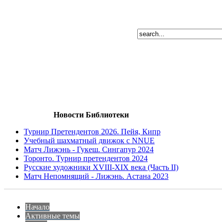
Новости Библиотеки
Турнир Претендентов 2026. Пейя, Кипр
Учебный шахматный движок с NNUE
Матч Лижэнь - Гукеш. Сингапур 2024
Торонто. Турнир претендентов 2024
Русские художники XVIII-XIX века (Часть II)
Матч Непомнящий - Лижэнь. Астана 2023
Начало
Активные темы