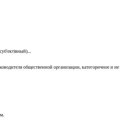
уб'ектівный)...
ководителя общественной организации, категоричное и не
м.