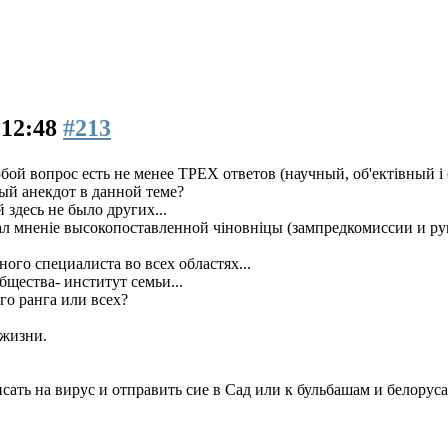
 12:48
#213
юбой вопрос есть не менее ТРЕХ ответов (научный, об'ектівный і с
й анекдот в данной теме?
 здесь не было других...
ал мненіе высокопоставленной чіновніцы (зампредкомиссии и ру
го специалиста во всех областях...
бщества- институт семьи...
го ранга или всех?
 жизни.
писать на вирус и отправить сие в Сад или к бульбашам и белоруса