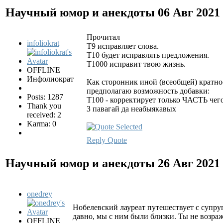
Научный юмор и анекдоты
06 Авг 2021
Прочитал
infoliokrat
Т9 исправляет слова.
Т10 будет исправлять предложения.
Т1000 исправит твою жизнь.
OFFLINE
Инфолиократ
Как сторонник иной (всеобщей) кратно
предполагаю возможность добавки:
Posts: 1287
Т100 - корректирует только ЧАСТЬ чего-
Thank you
З павагай да неабыякавых
received: 2
Karma: 0
Reply
Quote
Научный юмор и анекдоты
26 Авг 2021
onedrey
Нобелевский лауреат путешествует с супруг
давно, мы с ним были близки. Ты не возраж
OFFLINE