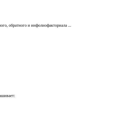
го, обратного и инфолиофакториала ...
ашивает: