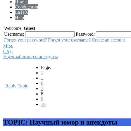
Поиск
Сообщения
LaTeX
Help
Welcome,
Guest
Username:
Password:
Forgot your password?
Forgot your username?
Create an account
Мiръ
САД
Научный юмор и анекдоты
Page:
1
...
6
Reply Topic
7
8
9
10
TOPIC: Научный юмор и анекдоты