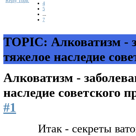
Reply Topic
4
5
...
7
TOPIC: Алковатизм - 
тяжелое наследие сов
Алковатизм - заболева
наследие советского 
#1
Итак - секреты ват