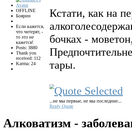
Кстати, как на п
OFFLINE
Боярин
алкоголесодержа
Если кажется,
что читерят, -
бочках - мовето
то это не
кажется!
Posts: 3880
Предпочтительне
Thank you
received: 112
тары.
Karma: 24
...не мы первые, не мы последние...
Reply
Quote
Алковатизм - заболева