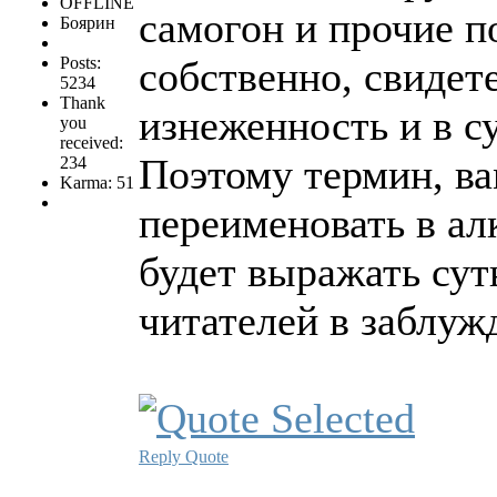
OFFLINE
самогон и прочие п
Боярин
Posts:
собственно, свидете
5234
Thank
изнеженность и в с
you
received:
Поэтому термин, ва
234
Karma: 51
переименовать в алк
будет выражать сут
читателей в заблуж
Reply
Quote