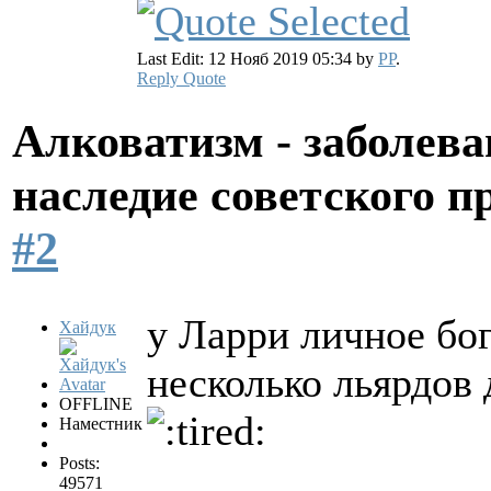
Last Edit: 12 Нояб 2019 05:34 by
PP
.
Reply
Quote
Алковатизм - заболева
наследие советского 
#2
у Ларри личное бо
Хайдук
несколько льярдов 
OFFLINE
Наместник
Posts:
49571