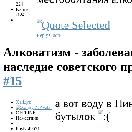
224
Karma:
-124
Reply
Quote
Алковатизм - заболева
наследие советского 
#15
а вот воду в Пи
Хайдук
бутылок
OFFLINE
Наместник
Posts: 49571