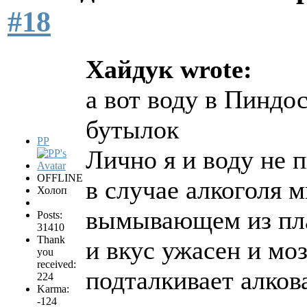
#18
Хайдук wrote:
а вот воду в Пиндо
бутылок
PP
Лично я и воду не 
OFFLINE
в случае алкоголя 
Холоп
вымывающем из плас
Posts:
31410
Thank
и вкус ужасен и мо
you
received:
подталкивает алков
224
Karma:
-124