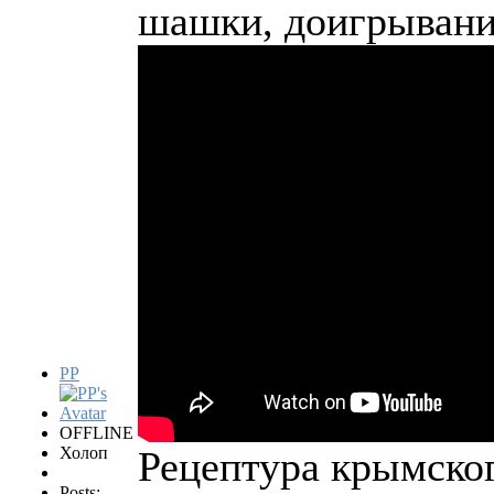
шашки, доигрывани
PP
OFFLINE
Холоп
Рецептура крымског
Posts: