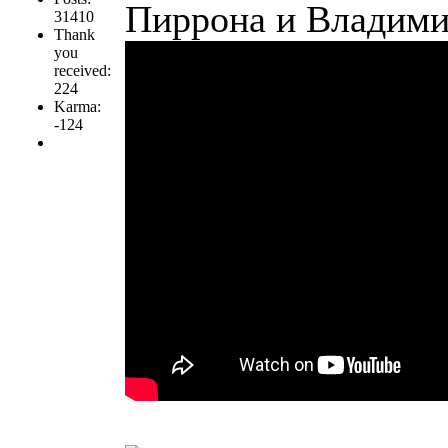
Пиррона и Владими
31410
Thank
you
received:
224
Karma:
-124