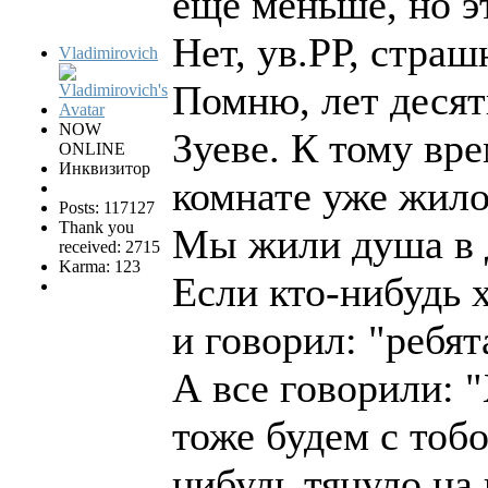
еще меньше, но эт
Нет, ув.РР, страш
Vladimirovich
Помню, лет десят
NOW
Зуеве. К тому вре
ONLINE
Инквизитор
комнате уже жило 
Posts: 117127
Thank you
Мы жили душа в д
received: 2715
Karma: 123
Если кто-нибудь х
и говорил: "ребят
А все говорили: 
тоже будем с тобо
нибудь тянуло на 