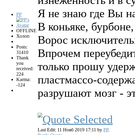
изнеженность и в с
Я не знаю где Вы 
PP
В коньяке, бурбоне,
OFFLINE
Холоп
Ворос исключительн
Posts:
Впрочем переубедит
31410
Thank
только прошу удерж
you
received:
224
пластмассо-содерж
Karma:
-124
разрушают мозг - э
Last Edit: 11 Нояб 2019 17:11 by
PP
.