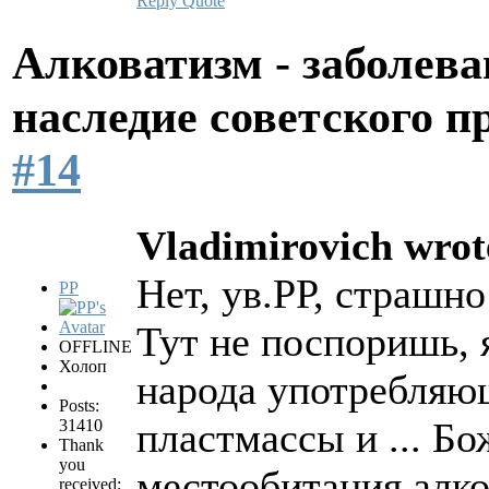
Reply
Quote
Алковатизм - заболева
наследие советского 
#14
Vladimirovich wrot
Нет, ув.РР, страшно
PP
Тут не поспоришь, 
OFFLINE
Холоп
народа употребляю
Posts:
пластмассы и ... Бо
31410
Thank
you
местообитания алко
received: