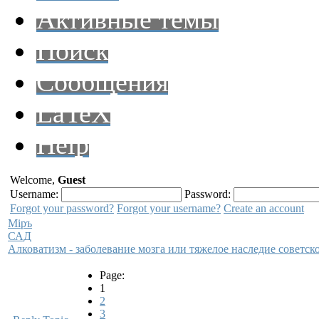
Активные темы
Поиск
Сообщения
LaTeX
Help
Welcome,
Guest
Username:
Password:
Forgot your password?
Forgot your username?
Create an account
Мiръ
САД
Алковатизм - заболевание мозга или тяжелое наследие советс
Page:
1
2
3