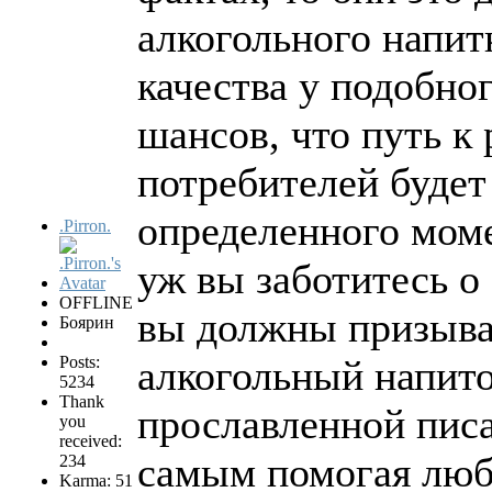
алкогольного напит
качества у подобно
шансов, что путь к
потребителей будет 
определенного моме
.Pirron.
уж вы заботитесь о
OFFLINE
вы должны призыват
Боярин
Posts:
алкогольный напито
5234
Thank
прославленной пис
you
received:
самым помогая люб
234
Karma: 51