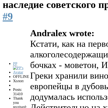
наследие советского 
#9
Andralex wrote:
Кстати, как на перв
алкоголесодержащи
бочках - моветон,
PP
Греки хранили вино
OFFLINE
Холоп
европейцы в дубовы
Posts:
додумалась использ
31410
Thank
you
Действительно на х
received: