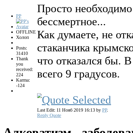
Просто необходимо 
PP
бессмертное...
Как думаете, не от
OFFLINE
Холоп
стаканчика крымско
Posts:
31410
что отказался бы. В
Thank
you
received:
всего 9 градусов.
224
Karma:
-124
Last Edit: 11 Нояб 2019 16:13 by
PP
.
Reply
Quote
Алковатизм - заболева