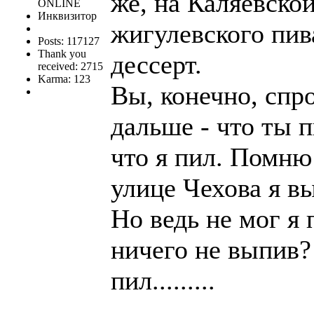
же, на Каляевско
ONLINE
Инквизитор
жигулевского пив
Posts: 117127
Thank you
дессерт.
received: 2715
Karma: 123
Вы, конечно, спро
дальше - что ты п
что я пил. Помню 
улице Чехова я в
Но ведь не мог я 
ничего не выпив? 
пил.........