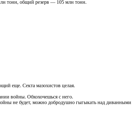
млн тонн, общий резерв — 105 млн тонн.
ющий еще. Секта мазохистов целая.
ании войны. Обхохочешься с него.
й войны не будет, можно добродушно гыгыкать над диванными