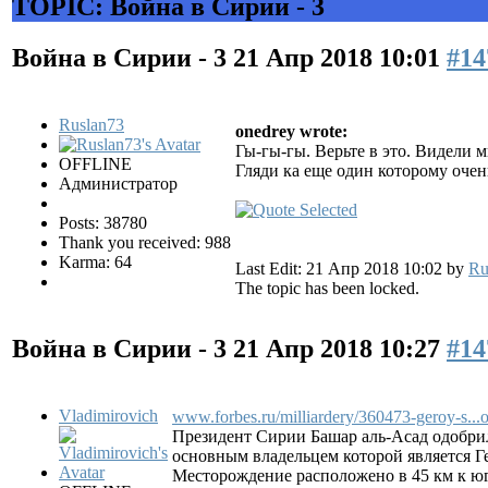
TOPIC: Война в Сирии - 3
Война в Сирии - 3
21 Апр 2018 10:01
#14
Ruslan73
onedrey wrote:
Гы-гы-гы. Верьте в это. Видели 
OFFLINE
Гляди ка еще один которому оче
Администратор
Posts: 38780
Thank you received: 988
Karma: 64
Last Edit: 21 Апр 2018 10:02 by
Ru
The topic has been locked.
Война в Сирии - 3
21 Апр 2018 10:27
#14
Vladimirovich
www.forbes.ru/milliardery/360473-geroy-s...
Президент Сирии Башар аль-Асад одобрил
основным владельцем которой является Г
Месторождение расположено в 45 км к юг