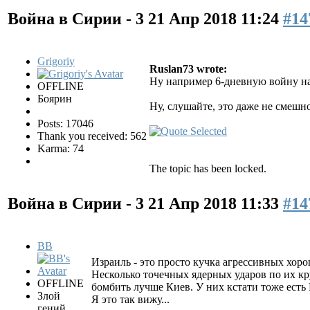
Война в Сирии - 3
21 Апр 2018 11:24
#14
Grigoriy
Ruslan73 wrote:
Ну например 6-дневную войну на
OFFLINE
Боярин
Ну, слушайте, это даже не смешно
Posts: 17046
Thank you received: 562
Karma: 74
The topic has been locked.
Война в Сирии - 3
21 Апр 2018 11:33
#14
BB
Израиль - это просто кучка агрессивных хо
Несколько точечных ядерных ударов по их кр
OFFLINE
бомбить лучше Киев. У них кстати тоже есть
Злой
Я это так вижу...
гений