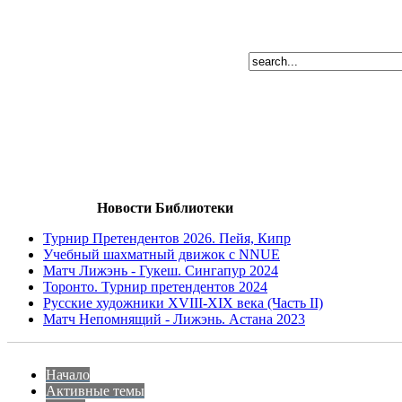
Новости Библиотеки
Турнир Претендентов 2026. Пейя, Кипр
Учебный шахматный движок с NNUE
Матч Лижэнь - Гукеш. Сингапур 2024
Торонто. Турнир претендентов 2024
Русские художники XVIII-XIX века (Часть II)
Матч Непомнящий - Лижэнь. Астана 2023
Начало
Активные темы