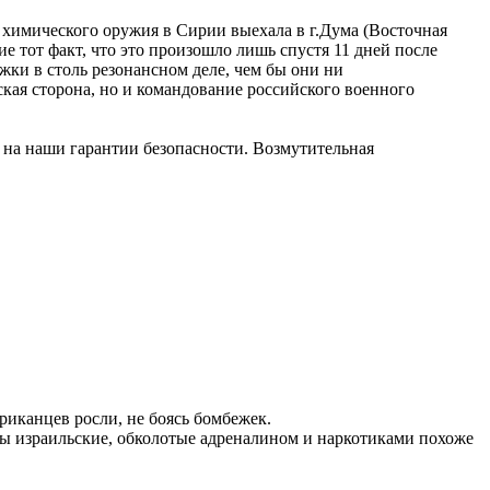
химического оружия в Сирии выехала в г.Дума (Восточная
е тот факт, что это произошло лишь спустя 11 дней после
ки в столь резонансном деле, чем бы они ни
кая сторона, но и командование российского военного
 на наши гарантии безопасности. Возмутительная
риканцев росли, не боясь бомбежек.
ины израильские, обколотые адреналином и наркотиками похоже