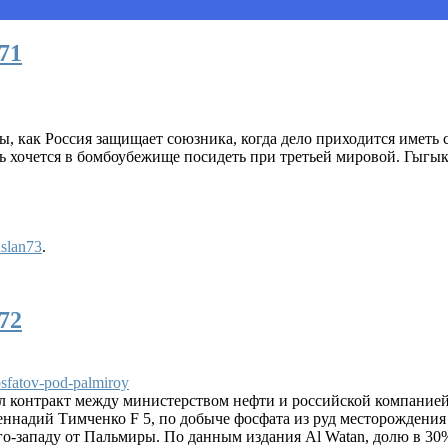
71
мы, как Россия защищает союзника, когда дело приходится иметь
нь хочется в бомбоубежище посидеть при третьей мировой. Гыгы
slan73
.
72
osfatov-pod-palmiroy
 контракт между министерством нефти и российской компанией 
еннадий Тимченко F 5, по добыче фосфата из руд месторождения
о-западу от Пальмиры. По данным издания Al Watan, долю в 30