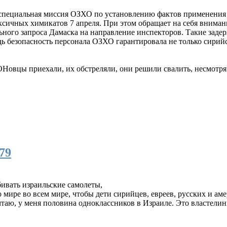
специальная миссия ОЗХО по установлению фактов применения 
ксичных химикатов 7 апреля. При этом обращает на себя внимани
ого запроса Дамаска на направление инспекторов. Такие задерж
ь безопасность персонала ОЗХО гарантировала не только сирийс
ОНовцы приехали, их обстреляли, они решили свалить, несмотря
79
бивать израильские самолеты,
мире во всем мире, чтобы дети сирийцев, евреев, русских и аме
ечтаю, у меня половина одноклассников в Израиле. Это властел