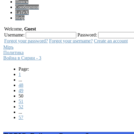
Поиск
Сообщения
LaTeX
Help
Welcome,
Guest
Username:
Password:
Forgot your password?
Forgot your username?
Create an account
Мiръ
Политика
Война в Сирии - 3
Page:
1
...
48
49
50
51
52
...
57