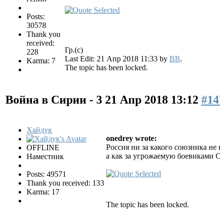
Posts:
30578
Thank you
received:
Гр.(с)
228
Last Edit: 21 Апр 2018 11:33 by
BB
.
Karma: 7
The topic has been locked.
Война в Сирии - 3
21 Апр 2018 13:12
#14
Хайдук
onedrey wrote:
Россия ни за какого союзника не
OFFLINE
а как за угрожаемую боевиками
Наместник
Posts: 49571
Thank you received: 133
Karma: 17
The topic has been locked.