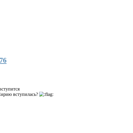
76
 вступится
 Сирию вступилась?