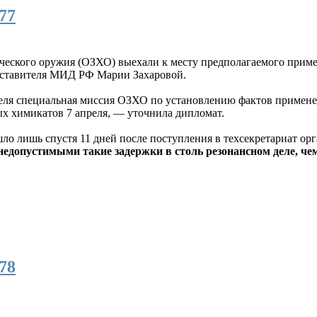
77
еского оружия (ОЗХО) выехали к месту предполагаемого приме
дставителя МИД РФ Марии Захаровой.
ля специальная миссия ОЗХО по установлению фактов применен
х химикатов 7 апреля, — уточнила дипломат.
шло лишь спустя 11 дней после поступления в техсекретариат о
едопустимыми такие задержки в столь резонансном деле, че
78