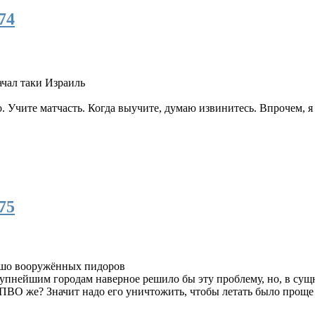
74
чал таки Израиль
. Учите матчасть. Когда выучите, думаю извинитесь. Впрочем, я 
75
рошо вооружённых пидоров
упнейшим городам наверное решило бы эту проблему, но, в сущн
 ПВО же? Значит надо его уничтожить, чтобы летать было проще 