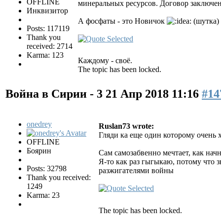
OFFLINE
минеральных ресурсов. Договор заключен 
Инквизитор
А фосфаты - это Новичок
(шутка)
Posts: 117119
Thank you
received: 2714
Karma: 123
Каждому - своё.
The topic has been locked.
Война в Сирии - 3
21 Апр 2018 11:16
#14
onedrey
Ruslan73 wrote:
Гляди ка еще один которому очень 
OFFLINE
Боярин
Сам самозабвенно мечтает, как нач
Я-то как раз гыгыкаю, потому что 
Posts: 32798
разжигателями войны
Thank you received:
1249
Karma: 23
The topic has been locked.