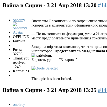
Война в Сирии - 3
21 Апр 2018 13:20
#14
onedrey
Эксперты Организации по запрещению химич
говорится в комментарии официального пре
— По имеющейся информации, утром 21 апре
OFFLINE
месту предполагаемого применения токсичны
Боярин
Захарова обратила внимание, что это произо
Posts:
инспекторов.
Представитель МИД назвала н
32798
Thank you
Борзость уровня "Захарова"
received:
1249
Karma: 23
The topic has been locked.
Война в Сирии - 3
21 Апр 2018 13:25
#14
onedrey