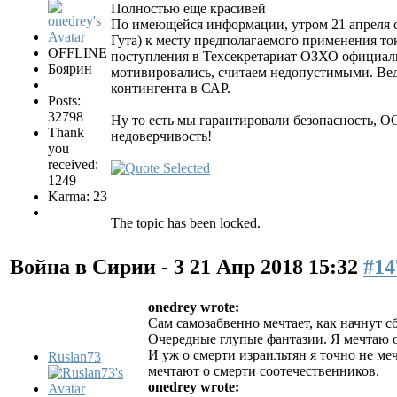
Полностью еще красивей
По имеющейся информации, утром 21 апреля 
Гута) к месту предполагаемого применения то
OFFLINE
поступления в Техсекретариат ОЗХО официальн
Боярин
мотивировались, считаем недопустимыми. Вед
контингента в САР.
Posts:
32798
Ну то есть мы гарантировали безопасность, О
Thank
недоверчивость!
you
received:
1249
Karma: 23
The topic has been locked.
Война в Сирии - 3
21 Апр 2018 15:32
#14
onedrey wrote:
Сам самозабвенно мечтает, как начнут с
Очередные глупые фантазии. Я мечтаю о 
И уж о смерти израильтян я точно не м
Ruslan73
мечтают о смерти соотечественников.
onedrey wrote: