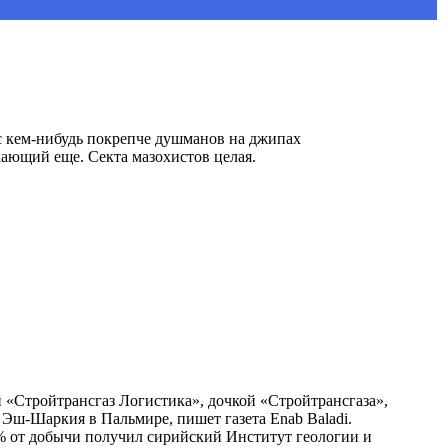
 с кем-нибудь покрепче душманов на джипах
кающий еще. Секта мазохистов целая.
«Стройтрансгаз Логистика», дочкой «Стройтрансгаза»,
 Эш-Шаркия в Пальмире, пишет газета Enab Baladi.
% от добычи получил сирийский Институт геологии и