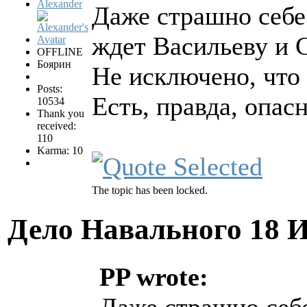
Alexander
Даже страшно себе
ждет Васильеву и 
OFFLINE
Боярин
Не исключено, что
Posts:
Есть, правда, опасн
10534
Thank you
received:
110
Karma: 10
The topic has been locked.
Дело Навального
18 
PP wrote: