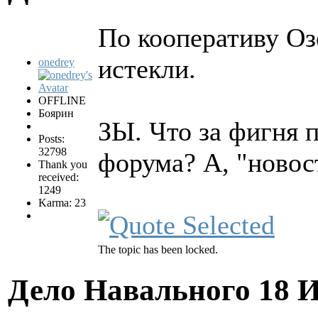
По кооперативу Озе
истекли.
onedrey
OFFLINE
Боярин
ЗЫ. Что за фигня п
Posts:
32798
форума? А, "новос
Thank you
received:
1249
Karma: 23
The topic has been locked.
Дело Навального
18 