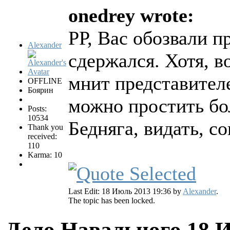
onedrey wrote:
РР, Вас обозвали п
Alexander
сдержался. Хотя, в
мнит представителе
OFFLINE
Боярин
можно простить бо
Posts:
10534
Бедняга, видать, со
Thank you
received:
110
Karma: 10
Last Edit: 18 Июль 2013 19:36 by
Alexander
.
The topic has been locked.
Дело Навального
18 