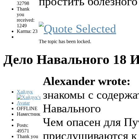
простить болезного
32798
Thank
you
received:
1249
Karma: 23
The topic has been locked.
Дело Навального
18 
Alexander wrote:
знакомы с содержа
Хайдук
Навального
OFFLINE
Наместник
Чем опасен для Пу
Posts:
49571
прислушиваются к
Thank you