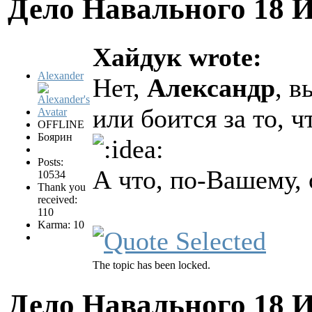
Дело Навального
18 
Хайдук wrote:
Alexander
Нет,
Александр
, в
или боится за то, 
OFFLINE
Боярин
Posts:
А что, по-Вашему,
10534
Thank you
received:
110
Karma: 10
The topic has been locked.
Дело Навального
18 