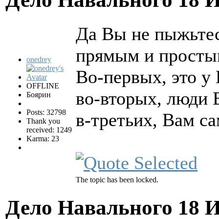
Да Вы не пыжьтес
прямым и простым
onedrey
Во-первых, это у 
OFFLINE
во-вторых, люди 
Боярин
Posts: 32798
в-третьих, Вам с
Thank you
received: 1249
Karma: 23
The topic has been locked.
Дело Навального
18 