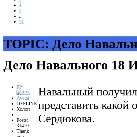
4
5
...
51
TOPIC: Дело Навальн
Дело Навального
18 
PP
Навальный получил 
представить какой 
OFFLINE
Холоп
Сердюкова.
Posts:
31410
Thank
you