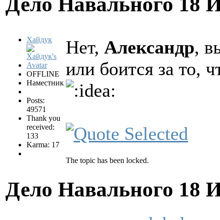
Дело Навального
18 
Хайдук
Нет,
Александр
, в
или боится за то, 
OFFLINE
Наместник
Posts:
49571
Thank you
received:
133
Karma: 17
The topic has been locked.
Дело Навального
18 