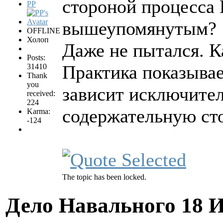
стороной процесса 
PP
вышеупомянутым?
OFFLINE
Холоп
Даже не пытался. К
Posts:
Практика показывае
31410
Thank
you
зависит исключител
received:
224
содержательную сто
Karma:
-124
The topic has been locked.
Дело Навального
18 