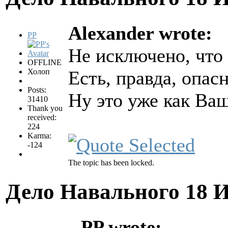
Alexander wrote:
PP
Не исключено, что
OFFLINE
Холоп
Есть, правда, опасн
Posts:
Ну это уже как Ваш
31410
Thank you
received:
224
Karma:
-124
The topic has been locked.
Дело Навального
18 
PP wrote: