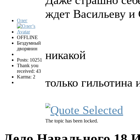
Даже страшно себе
ждет Васильеву и
Олег
OFFLINE
Бездумный
дворянин
никакой
Posts: 10251
Thank you
received: 43
Karma: 2
только гильотина
The topic has been locked.
Дело Навального
18 