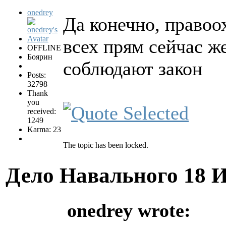
onedrey
Да конечно, право
всех прям сейчас же
OFFLINE
Боярин
соблюдают закон
Posts:
32798
Thank
you
received:
1249
Karma: 23
The topic has been locked.
Дело Навального
18 
onedrey wrote: