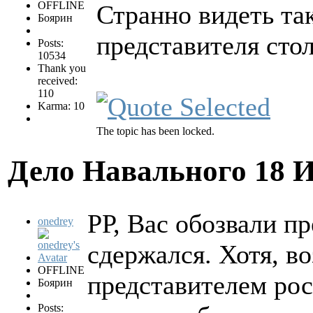
OFFLINE
Странно видеть та
Боярин
представителя сто
Posts:
10534
Thank you
received:
110
Karma: 10
The topic has been locked.
Дело Навального
18 
РР, Вас обозвали п
onedrey
сдержался. Хотя, во
OFFLINE
представителем рос
Боярин
Posts: