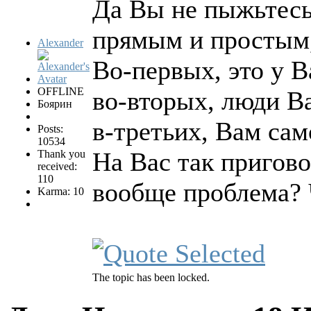
Да Вы не пыжьтесь
прямым и простым,
Alexander
Во-первых, это у В
OFFLINE
во-вторых, люди В
Боярин
в-третьих, Вам сам
Posts:
10534
На Вас так пригов
Thank you
received:
110
вообще проблема? 
Karma: 10
The topic has been locked.