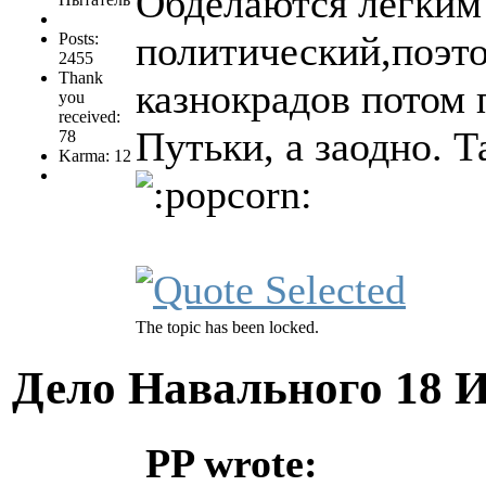
Обделаются легким
политический,поэто
Posts:
2455
Thank
казнокрадов потом п
you
received:
Путьки, а заодно. Т
78
Karma: 12
The topic has been locked.
Дело Навального
18 
PP wrote: