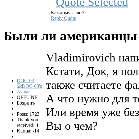
Каждому - своё.
Reply
Quote
Были ли американцы 
Vladimirovich нап
Кстати, Док, я по
DOC-03
также считаете ф
А что нужно для т
OFFLINE
Бояринъ
Или время уже бе
Posts: 1723
Thank you
Вы о чем?
received: 4
Karma: -14