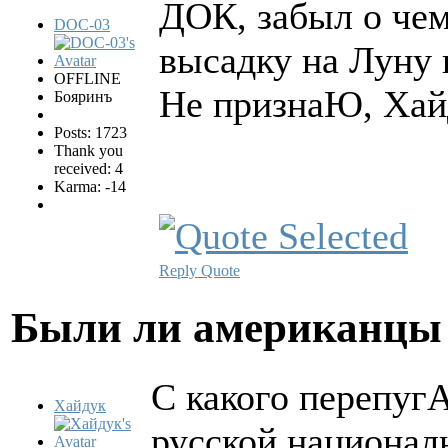
ДОК, забыл о чем
DOC-03
высадку на Луну 
OFFLINE
Не признаЮ, Хай
Бояринъ
Posts: 1723
Thank you
received: 4
Karma: -14
Reply
Quote
Были ли американцы 
С какого перепугА
Хайдук
русской национал