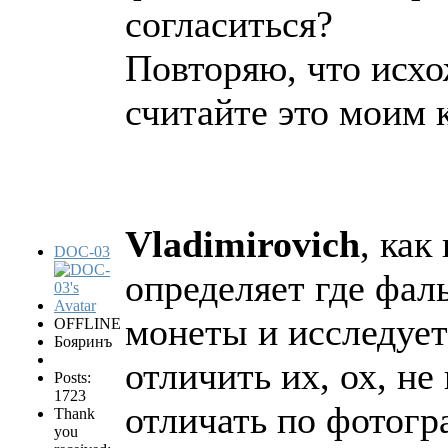
согласиться?
Повторяю, что исхо
считайте это моим 
Vladimirovich
, как
DOC-03
определяет где фал
монеты и исследует 
OFFLINE
Бояринъ
отличить их, ох, не
Posts:
1723
отличать по фотог
Thank
you