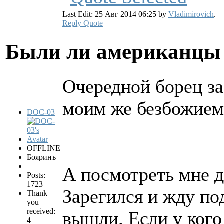
Last Edit: 25 Авг 2014 06:25 by
Vladimirovich
.
Reply
Quote
Были ли американцы 
Очередной борец за
моим же безбожием
DOC-03
OFFLINE
Бояринъ
А посмотреть мне д
Posts:
1723
Зарегился и жду по
Thank
you
received:
вышли. Если у кого
4