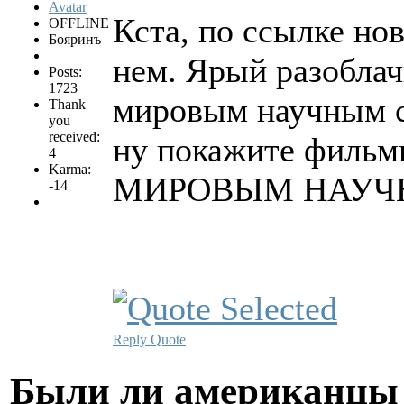
Кста, по ссылке но
OFFLINE
Бояринъ
нем. Ярый разоблач
Posts:
1723
мировым научным со
Thank
you
received:
ну покажите фильм
4
Karma:
МИРОВЫМ НАУЧ
-14
Reply
Quote
Были ли американцы 