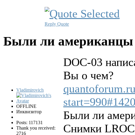
Reply
Quote
Были ли американцы 
DOC-03 написа
Вы о чем?
quantoforum.ru/
Vladimirovich
start=990#142
OFFLINE
Были ли амер
Инквизитор
Posts: 117131
Снимки LROC
Thank you received:
2716