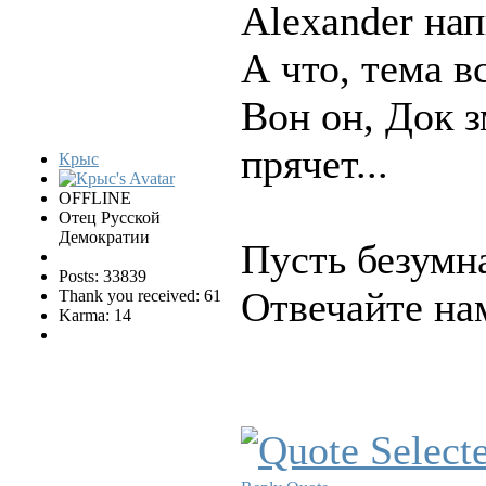
Alexander нап
А что, тема в
Вон он, Док з
прячет...
Крыс
OFFLINE
Отец Русской
Демократии
Пусть безумна
Posts: 33839
Отвечайте на
Thank you received: 61
Karma: 14