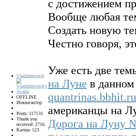
с достижением пр
Вообще любая тем
Создать новую т
Честно говоря, эт
Уже есть две те
Vladimirovich
на Луне
в данном 
quantrinas.bbhit.
OFFLINE
Инквизитор
американцы на Л
Posts: 117131
Thank you
Дорога на Луну 
received: 2716
Karma: 123