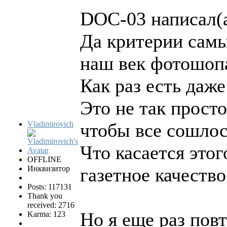
DOC-03 написал(а
Да критерии самы
наш век фотошопа
Как раз есть даже
Это не так прост
Vladimirovich
чтобы все сошлос
Что касается этог
OFFLINE
Инквизитор
газетное качество
Posts: 117131
Thank you
received: 2716
Но я еще раз пов
Karma: 123