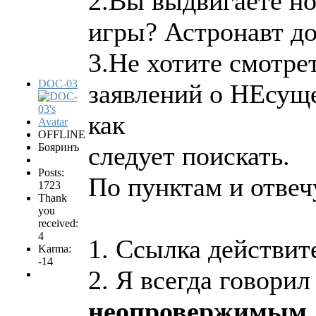
2.Вы выдвигаете но
игры? Астронавт до
3.Не хотите смотре
DOC-03
заявлений о НЕсуще
как
OFFLINE
Бояринъ
следует поискать.
Posts:
По пунктам и отвеч
1723
Thank
you
received:
4
1. Ссылка действит
Karma:
-14
2. Я всегда говорил
неопровержимым