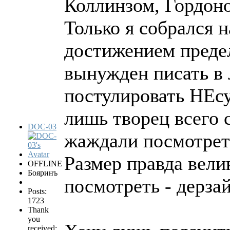
Коллинзом, Гордоно
Только я собрался н
достижением преде
вынужден писать в 
постулировать НЕс
лишь творец всего 
DOC-03
жаждали посмотрет
Размер правда велик
OFFLINE
Бояринъ
посмотреть - дерзай
Posts:
1723
Thank
you
received: