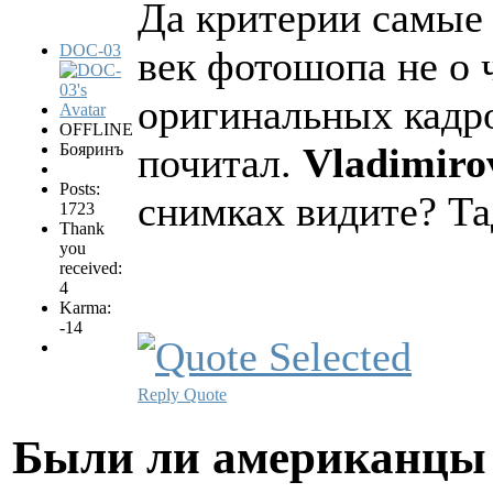
Да критерии самые 
DOC-03
век фотошопа не о ч
оригинальных кадр
OFFLINE
Бояринъ
почитал.
Vladimiro
Posts:
снимках видите? Та
1723
Thank
you
received:
4
Karma:
-14
Reply
Quote
Были ли американцы 