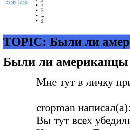
Reply Topic
4
5
...
8
TOPIC: Были ли амер
Были ли американцы 
Мне тут в личку пр
cropman написал(а)
Вы тут всех убеди