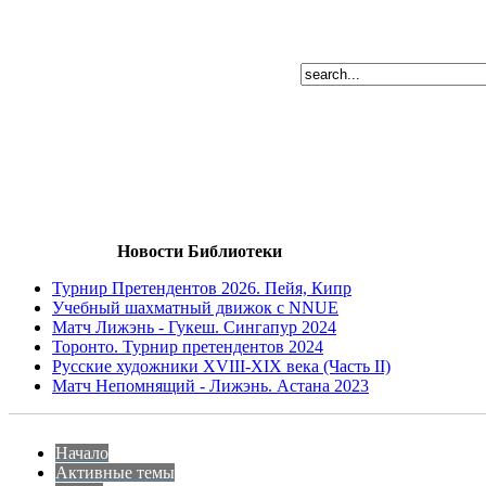
Новости Библиотеки
Турнир Претендентов 2026. Пейя, Кипр
Учебный шахматный движок с NNUE
Матч Лижэнь - Гукеш. Сингапур 2024
Торонто. Турнир претендентов 2024
Русские художники XVIII-XIX века (Часть II)
Матч Непомнящий - Лижэнь. Астана 2023
Начало
Активные темы