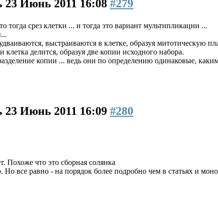
ь
23 Июнь 2011 16:08
#279
 тогда срез клетки ... и тогда это вариант мультипликации ...
..
дваиваются, выстраиваются в клетке, образуя митотическую пла
и клетка делится, образуя две копии исходного набора.
разделение копии ... ведь они по определению одинаковые, каким
ь
23 Июнь 2011 16:09
#280
ет. Похоже что это сборная солянка
о. Но все равно - на порядок более подробно чем в статьях и м