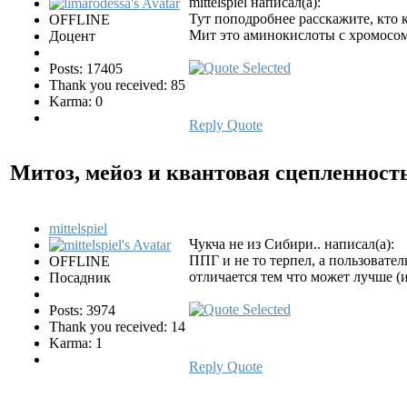
mittelspiel написал(а):
Тут поподробнее расскажите, кто 
OFFLINE
Мит это аминокислоты с хромосом
Доцент
Posts: 17405
Thank you received: 85
Karma: 0
Reply
Quote
Митоз, мейоз и квантовая сцепленност
mittelspiel
Чукча не из Сибири.. написал(а):
ППГ и не то терпел, а пользователь 
OFFLINE
отличается тем что может лучше (и
Посадник
Posts: 3974
Thank you received: 14
Karma: 1
Reply
Quote