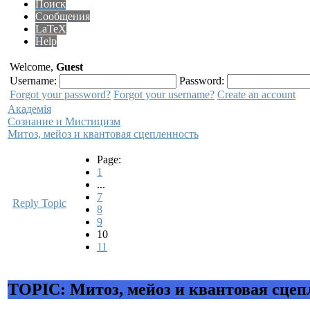
Поиск
Сообщения
LaTeX
Help
Welcome,
Guest
Username:
Password:
Forgot your password?
Forgot your username?
Create an account
Академiя
Сознание и Мистицизм
Митоз, мейоз и квантовая сцепленность
Page:
1
...
7
Reply Topic
8
9
10
11
TOPIC: Митоз, мейоз и квантовая сцеп