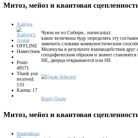
Митоз, мейоз и квантовая сцепленност
Хайдук
Чукча не из Сибири.. написал(а):
какие величины буду определять эту состыко
заменить словами коммунистическим способо
OFFLINE
Молекулы в результате взаимодействия друг
Наместник
специфическим образом и значит становятся
НЕ, дверца открываются или НЕ
Posts:
49571
Thank you
received:
133
Karma: 17
Reply
Quote
Митоз, мейоз и квантовая сцепленност
limarodessa