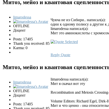
Митоз, мейоз и квантовая сцепленност
limarodessa
Чукча не из Сибири.. написал(а):
одни к одному полюсу а другие к 
OFFLINE
limarodessa написал(а):
Доцент
Мит это аминокислоты с хромосом
Posts: 17405
Thank you received: 85
Karma: 0
Reply
Quote
Митоз, мейоз и квантовая сцепленност
limarodessa написал(а):
limarodessa
Мит я скачал вот эту
OFFLINE
Recombination and Meiosis Crossing-
Доцент
Volume Editors: Richard Egel, Dirk
Posts: 17405
Мит и что ценно - она относительн
Thank you received: 85