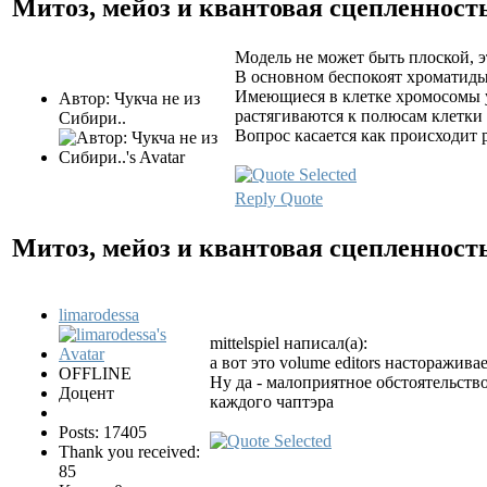
Митоз, мейоз и квантовая сцепленност
Модель не может быть плоской, это
В основном беспокоят хроматиды.
Имеющиеся в клетке хромосомы у
Автор: Чукча не из
растягиваются к полюсам клетки 
Сибири..
Вопрос касается как происходит 
Reply
Quote
Митоз, мейоз и квантовая сцепленност
limarodessa
mittelspiel написал(а):
а вот это volume editors насторажива
OFFLINE
Ну да - малоприятное обстоятельств
Доцент
каждого чаптэра
Posts: 17405
Thank you received:
85