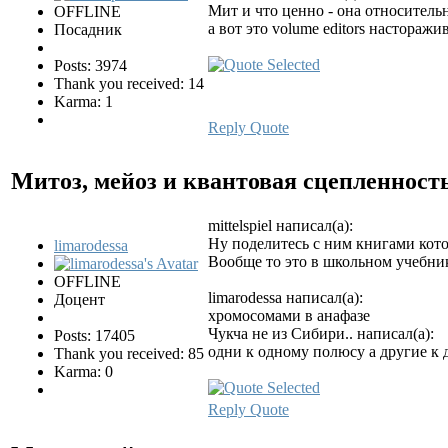
Мит и что ценно - она относительн
OFFLINE
а вот это volume editors насторажи
Посадник
Posts: 3974
Thank you received: 14
Karma: 1
Reply
Quote
Митоз, мейоз и квантовая сцепленност
mittelspiel написал(а):
Ну поделитесь с ним книгами кото
limarodessa
Вообще то это в школьном учебни
OFFLINE
limarodessa написал(а):
Доцент
хромосомами в анафазе
Чукча не из Сибири.. написал(а):
Posts: 17405
одни к одному полюсу а другие к 
Thank you received: 85
Karma: 0
Reply
Quote