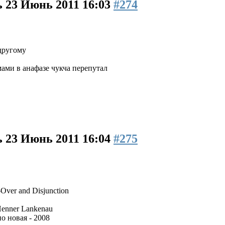
ь
23 Июнь 2011 16:03
#274
другому
ами в анафазе чукча перепутал
ь
23 Июнь 2011 16:04
#275
Over and Disjunction
-Henner Lankenau
о новая - 2008