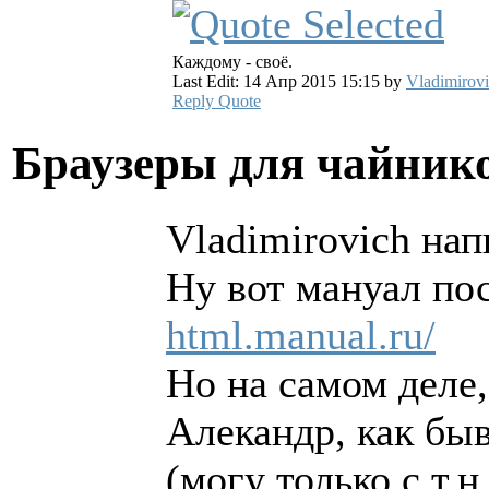
Каждому - своё.
Last Edit: 14 Апр 2015 15:15 by
Vladimirov
Reply
Quote
Браузеры для чайни
Vladimirovich нап
Ну вот мануал по
html.manual.ru/
Но на самом деле,
Алекандр, как быв
(могу только с т.