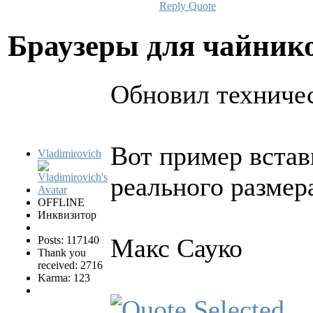
Reply
Quote
Браузеры для чайни
Обновил техничес
Вот пример встав
Vladimirovich
реального размера
OFFLINE
Инквизитор
Макс Сауко
Posts: 117140
Thank you
received: 2716
Karma: 123