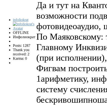
Да и тут на Квант
возможности подв
infoliokrat
фотовидеоаудио, ш
OFFLINE
По Маяковскому: 
Инфолиократ
Главному Инквизит
Posts: 1287
Thank you
received: 2
(при исполнении),
Karma: 0
Фигвам построить
1арифметику, инф
систему счислени
бескривошипноша