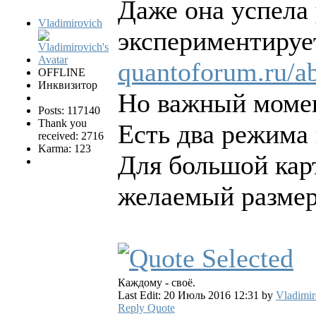
Даже она успела 
Vladimirovich
экспериментирует
quantoforum.ru/a
OFFLINE
Инквизитор
Но важный момен
Posts: 117140
Thank you
Есть два режима 
received: 2716
Karma: 123
Для большой кар
желаемый размер
Каждому - своё.
Last Edit: 20 Июль 2016 12:31 by
Vladimir
Reply
Quote