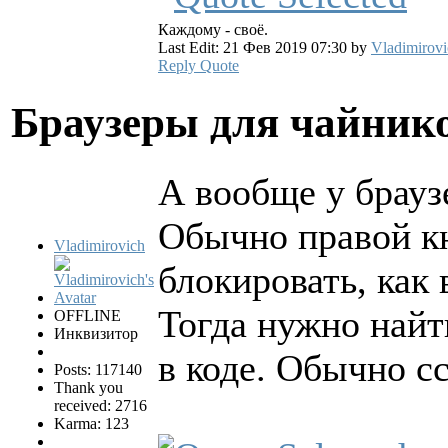
Каждому - своё.
Last Edit: 21 Фев 2019 07:30 by
Vladimirovi
Reply
Quote
Браузеры для чайни
А вообще у брауз
Обычно правой к
Vladimirovich
блокировать, как
Тогда нужно найт
OFFLINE
Инквизитор
в коде. Обычно с
Posts: 117140
Thank you
received: 2716
Karma: 123