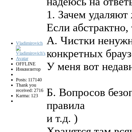
надеюсь на ответ
1. Зачем удаляют
Если абстрактно, 
А. Чистки ненужн
Vladimirovich
конкретных брауз
У меня вот недав
OFFLINE
Инквизитор
Posts: 117140
Thank you
Б. Вопросов безо
received: 2716
Karma: 123
правила
и т.д. )
Хранятся там всяк