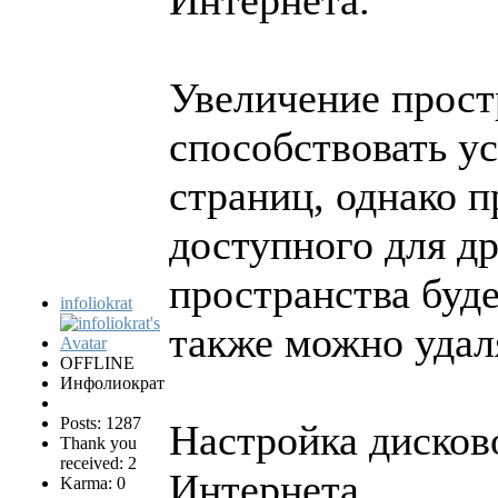
Интернета.
Увеличение простр
способствовать у
страниц, однако 
доступного для д
пространства буд
infoliokrat
также можно удал
OFFLINE
Инфолиократ
Posts: 1287
Настройка дисков
Thank you
received: 2
Интернета
Karma: 0