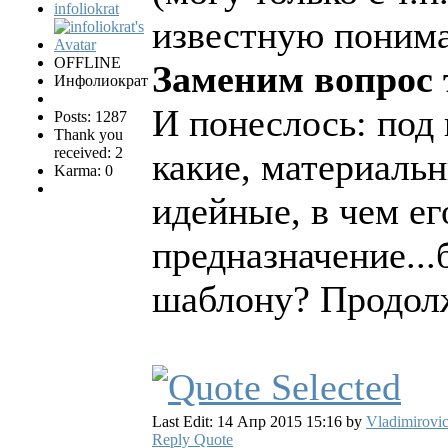
infoliokrat
известную понима
OFFLINE
Заменим вопрос 
Инфолиократ
И понеслось: под 
Posts: 1287
Thank you
received: 2
какие, материаль
Karma: 0
идейные, в чем е
предназначение...
шаблону? Продолж
Last Edit: 14 Апр 2015 15:16 by
Vladimirovi
Reply
Quote