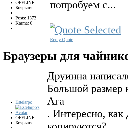
попробуем с...
OFFLINE
Боярыня
Posts: 1373
Karma: 0
Reply
Quote
Браузеры для чайни
Друинна написал(
Большой размер 
Ага
Estelarpo
. Интересно, как
OFFLINE
копируются?
Боярыня