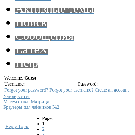
Активные темы
Поиск
Сообщения
LaTeX
Help
Welcome,
Guest
Username:
Password:
Forgot your password?
Forgot your username?
Create an account
Университет
Математика. Матрица
Браузеры для чайников №2
Page:
1
Reply Topic
2
3