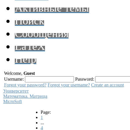
Активные темы
Поиск
Сообщения
LaTeX
Help
Welcome,
Guest
Username:
Password:
Forgot your password?
Forgot your username?
Create an account
Университет
Математика. Матрица
MicroSoft
Page:
1
...
4