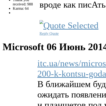
вроде как писАть
received: 988
Karma: 64
Reply
Quote
Microsoft
06 Июнь 201
itc.ua/news/micro
200-k-kontsu-god
В ближайшем буд
ожидать появлен
и планшетов под