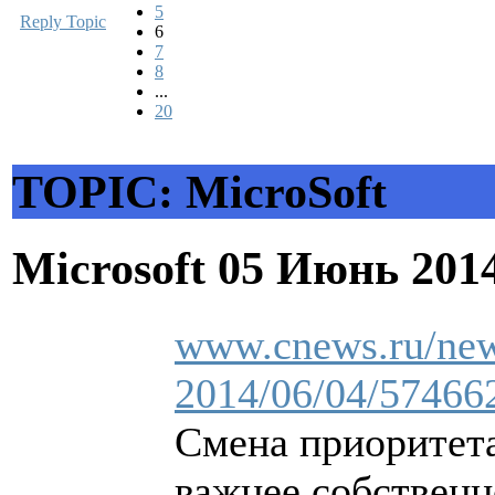
5
Reply Topic
6
7
8
...
20
TOPIC: MicroSoft
Microsoft
05 Июнь 201
www.cnews.ru/new
2014/06/04/57466
Смена приоритета
важнее собствен