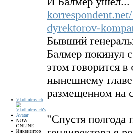
И Балмер ушел...
korrespondent.net/
dyrektorov-kompa
Бывший генеральн
Балмер покинул с
этом говорится в
нынешнему главе
размещенном на с
Vladimirovich
"Спустя полгода 
NOW
ONLINE
гендиректора я р
Инквизитор