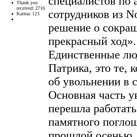
специалистов по
Thank you
received: 2716
сотрудников из No
Karma: 123
решение о сокра
прекрасный ход».
Единственные люд
Патрика, это те,
об увольнении в 
Основная часть у
перешла работать 
памятного погло
прошлой осенью. 