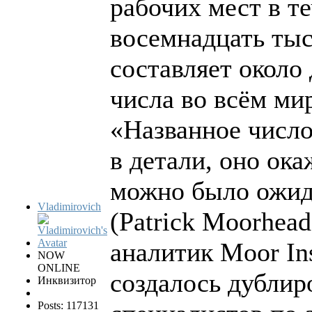
рабочих мест в т
восемнадцать тыс
составляет около
числа во всём ми
«Названное число
в детали, оно ок
можно было ожид
Vladimirovich
(Patrick Moorhead
аналитик Moor Ins
NOW
ONLINE
создалось дублир
Инквизитор
Posts: 117131