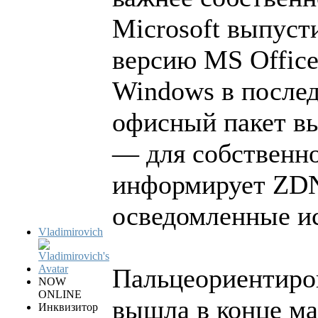
Microsoft выпус
версию MS Office
Windows в после
офисный пакет вы
— для собственно
информирует ZDN
осведомленные и
Vladimirovich
Пальцеориентиров
NOW
ONLINE
вышла в конце ма
Инквизитор