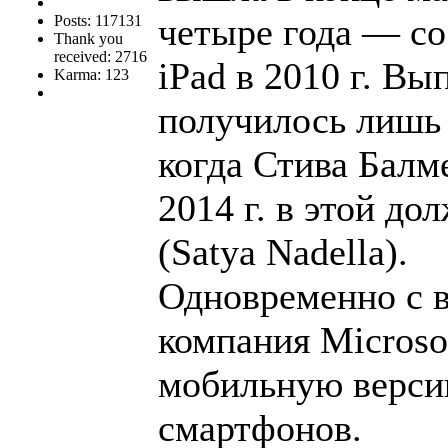
четыре года — со
Posts: 117131
Thank you
received: 2716
iPad в 2010 г. Вы
Karma: 123
получилось лишь 
когда Стива Балме
2014 г. в этой д
(Satya Nadella).
Одновременно с в
компания Microso
мобильную версию
смартфонов.