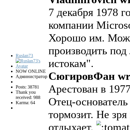
7 декабря 1978 г
компании Microso
Хорошо им. Мож
производить под
Ruslan73
истокам".
NOW ONLINE
СюгировФан wr
Администратор
Арестован в 1977
Posts: 38781
Thank you
received: 988
Отец-основатель
Karma: 64
тормозит. Не зря
отдыхает.