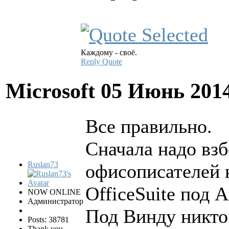
Каждому - своё.
Reply
Quote
Microsoft
05 Июнь 201
Все правильно.
Сначала надо вз
Ruslan73
офисописателей 
OfficeSuite под A
NOW ONLINE
Администратор
Под Винду никто
Posts: 38781
Thank you