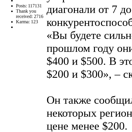
диагонали от 7 д
Posts: 117131
Thank you
received: 2716
конкурентоспосо
Karma: 123
«Вы будете силь
прошлом году они
$400 и $500. В эт
$200 и $300», – с
Он также сообщил
некоторых регио
цене менее $200.