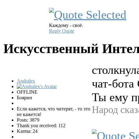
Каждому - своё.
Reply
Quote
Искусственный Инте
столкнул
чат-бота
Andralex
OFFLINE
Ты ему п
Боярин
Народ сказ
Если кажется, что читерят, - то это
не кажется!
Posts: 3879
Thank you received: 112
Karma: 24