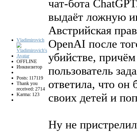
чат-бота ChatGPT
выдаёт ложную и
Австрийская прав
Vladimirovich
OpenAI после тог
убийстве, причём
OFFLINE
Инквизитор
пользователь зад
Posts: 117119
ответила, что он
Thank you
received: 2714
своих детей и по
Karma: 123
Ну не пристрелил 