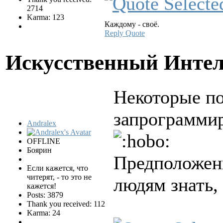
2714
Karma: 123
Каждому - своё.
Reply
Quote
Искусственный Инте
Некоторые по
запрограммир
Andralex
OFFLINE
Боярин
Предположени
Если кажется, что
читерят, - то это не
людям знать, 
кажется!
Posts: 3879
Thank you received: 112
Karma: 24