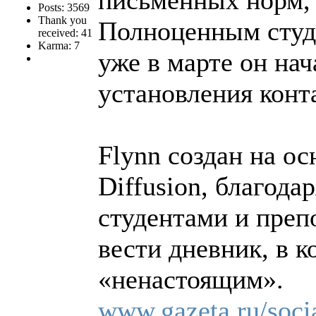
Posts: 3569
Thank you
Полноценным студе
received: 41
Karma: 7
уже в марте он нач
установления конт
Flynn создан на ос
Diffusion, благода
студентами и преп
вести дневник, в к
«ненастоящим».
www.gazeta.ru/soci