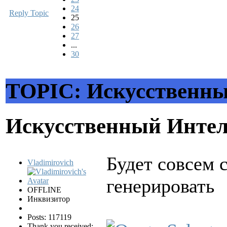
24
Reply Topic
25
26
27
...
30
TOPIC: Искусственны
Искусственный Инте
Будет совсем 
Vladimirovich
генерировать
OFFLINE
Инквизитор
Posts: 117119
Thank you received: