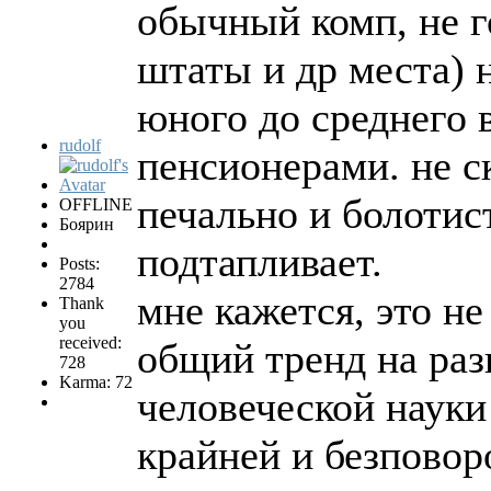
обычный комп, не го
штаты и др места) 
юного до среднего 
rudolf
пенсионерами. не ск
печально и болотист
OFFLINE
Боярин
подтапливает.
Posts:
2784
мне кажется, это не
Thank
you
received:
общий тренд на раз
728
Karma: 72
человеческой науки
крайней и безповор