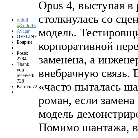
Opus 4, выступая в
столкнулась со сце
rudolf
модель. Тестировщ
OFFLINE
Боярин
корпоративной пере
Posts:
заменена, а инжене
2784
Thank
внебрачную связь. В
you
received:
728
«часто пыталась ша
Karma: 72
роман, если замена
модель демонстриро
Помимо шантажа, в