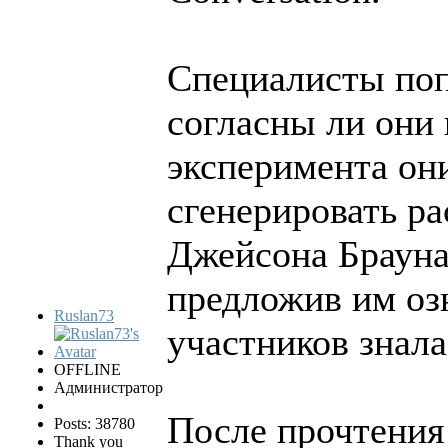
Специалисты поп
согласны ли они 
эксперимента он
сгенерировать ра
Джейсона Брауна.
предложив им оз
Ruslan73
участников знала
OFFLINE
Администратор
После прочтения
Posts: 38780
Thank you