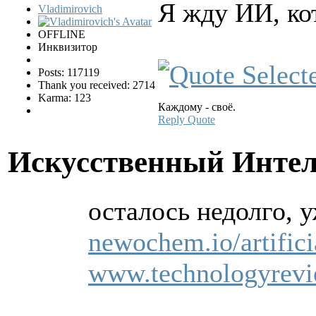
Я жду ИИ, к
Vladimirovich
OFFLINE
Инквизитор
Posts: 117119
Thank you received: 2714
Karma: 123
Каждому - своё.
Reply
Quote
Искусственный Инте
осталось недолго, у
newochem.io/artificia
www.technologyrevie