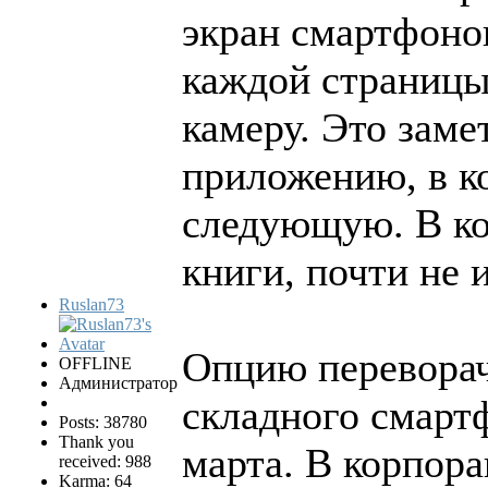
экран смартфоно
каждой страницы
камеру. Это заме
приложению, в ко
следующую. В ко
книги, почти не 
Ruslan73
Опцию переворач
OFFLINE
Администратор
складного смартф
Posts: 38780
Thank you
марта. В корпора
received: 988
Karma: 64