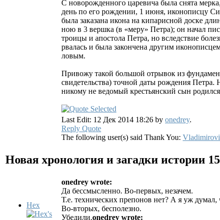
С новорожденного царевича была снята мерка,
день по его рождении, 1 июня, иконописцу С
была заказана икона на кипарисной доске дли
ною в 3 вершка (в «меру» Петра); он начал пис
троицы и апостола Петра, но вследствие болез
рвалась и была закончена другим иконописце
ловым.
Привожу такой большой отрывок из фундамент
свидетельства) точной даты рождения Петра. Н
никому не ведомый крестьянский сын родился
Last Edit: 12 Дек 2014 18:26 by
onedrey
.
Reply
Quote
The following user(s) said Thank You:
Vladimirov
Новая хронология и загадки истории
15
onedrey wrote:
Да бессмысленно. Во-первых, незачем.
Т.е. технических препонов нет? А я уж думал,
Hex
Во-вторых, бесполезно.
Убедили.
onedrey wrote: