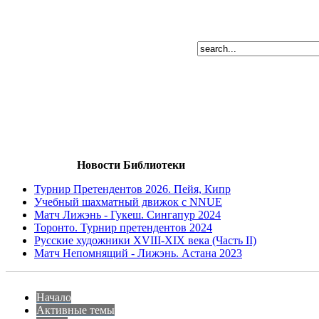
Новости Библиотеки
Турнир Претендентов 2026. Пейя, Кипр
Учебный шахматный движок с NNUE
Матч Лижэнь - Гукеш. Сингапур 2024
Торонто. Турнир претендентов 2024
Русские художники XVIII-XIX века (Часть II)
Матч Непомнящий - Лижэнь. Астана 2023
Начало
Активные темы