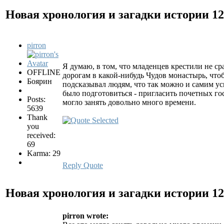
Новая хронология и загадки истории
12
pirron
Я думаю, в том, что младенцев крестили не ср
OFFLINE
дорогам в какой-нибудь Чудов монастырь, чт
Боярин
подсказывал людям, что так можно и самим ус
было подготовиться - пригласить почетных гос
Posts:
могло занять довольно много времени.
5639
Thank
you
received:
69
Karma: 29
Reply
Quote
Новая хронология и загадки истории
12
pirron wrote: