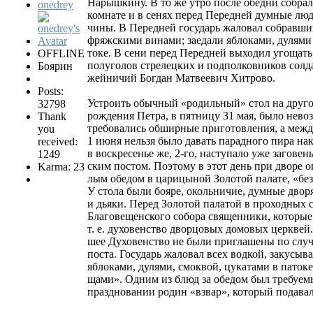
Нарышкину. В то же утро после обедни собра
onedrey
комнате и в сенях перед Передней думные лю
чины. В Передней государь жаловал собравши
фряжскими винами; заедали яблоками, дулями
токе. В сени перед Передней выходил угощать
OFFLINE
полуголов стрелецких и подполковников солд
Боярин
жейничий Богдан Матвеевич Хитрово.
Posts:
Устроить обычный «родильный» стол на друго
32798
рождения Петра, в пятницу 31 мая, было нево
Thank
требовались обширные приготовления, а межд
you
1 июня нельзя было давать парадного пира на
received:
в воскресенье же, 2-го, наступало уже заговен
1249
ским постом. Поэтому в этот день при дворе 
Karma: 23
лым обедом в царицыной Золотой палате, «без 
У стола были бояре, окольничие, думные дво
и дьяки. Перед Золотой палатой в проходных 
Благовещенского собора священники, которые 
т. е. духовенство дворцовых домовых церквей.
шее Духовенство не были приглашены по слу
поста. Государь жаловал всех водкой, закусыв
яблоками, дулями, смоквой, цукатами в паток
щами». Одним из блюд за обедом был требуе
праздновании родин «взвар», который подавал