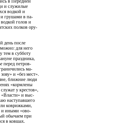
лись в Передней
ди и служилые
хся водкой и
 и грушами в па-
 водкой голов и
атских полков ору-
й день после
зможно: для него
у тем в субботу
кануне праздника,
ье перед петров-
ограничились ма-
зову» и «без мест».
ряне, ближние люди
сенях «кормлены
служат у крестов»,
 «Власти» и выс-
чаю наступавшего
али коврижками,
е и иными «ово-
мый обычаем при
ся в ковшах.