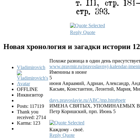
Reply
Quote
Новая хронология и загадки истории
12
Похоже разница в один день присутствуе
www.pravmir.ru/pravoslavnyj-kalendar-imeni
Vladimirovich
Именины в июне
5
июня Авраамий, Адриан, Александр, Андр
Касьян, Константин, Леонтий, Мария, М
OFFLINE
Инквизитор
days.pravoslavie.ru/ABC/mp.htm#petr
ИМЕНА СВЯТЫХ, УПОМИНАЕМЫХ В
Posts: 117119
Петр Коришский, прп. Июнь 5
Thank you
received: 2714
Karma: 123
Каждому - своё.
Reply
Quote