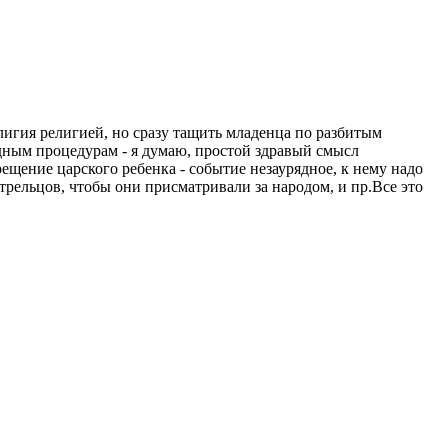
елигия религией, но сразу тащить младенца по разбитым
дным процедурам - я думаю, простой здравый смысл
ещение царского ребенка - событие незаурядное, к нему надо
стрельцов, чтобы они присматривали за народом, и пр.Все это