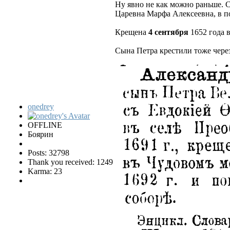
Ну явно не как можно раньше. С
Царевна Марфа Алексеевна, в п
Крещена
4 сентября
1652 года 
Сына Петра крестили тоже чере
onedrey
OFFLINE
Боярин
Posts: 32798
Thank you received: 1249
Karma: 23