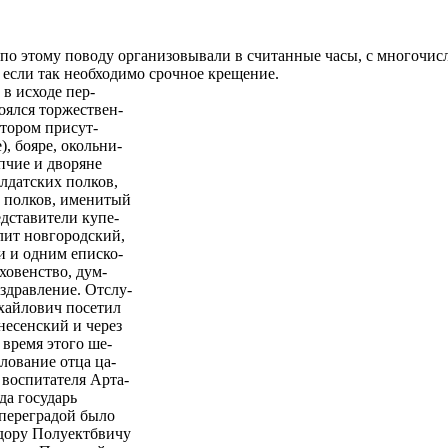
о этому поводу организовывали в считанные часы, с многочисле
, если так необходимо срочное крещение.
 в исходе пер-
тоялся торжествен-
отором присут-
, бояре, окольни-
пчие и дворяне
лдатских полков,
х полков, именитый
дставители купе-
ит новгородский,
и и одним еписко-
ховенство, дум-
здравление. Отслу-
хайлович посетил
несенский и через
 время этого ше-
лование отца ца-
воспитателя Арта-
да государь
 переградой было
едору Полуектбвичу