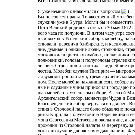
Все это могло занять довольно много времени.
Я уже немного ознакомился с вопросом
Вы не совсем правы. Торжественный молебен п
служили уже в 5 утра. Могли бы и совместить
Петр Великий родился в ночь на 30 мая 1672 г.
вого часа по полуночи. В пятом часу утра сос
ный выход в Успенский собор к молебну, на к
ствовали: царевичи (сибирские, и касимовские)
чие, думные и ближние люди, стольники, стря
московские в цветных охабнях, полковники со
полковники, головы и полуголовы стрелецки
человек Строганов и «гости»—виднейшие пре
чества. Молебен служил Питирим — митропол
с двумя митрополитами, тремя архиепископам
пом. После молебна находившиеся в соборе ду
ные и служилые чины приносили государю по
шав молебен в Успенском соборе, Алексей Ми
Архангельский собор, монастыри Чудов и Воз
Благовещенский собор вернулся во дворец. Во
ствия в Столовой палате было объявлено пожа
рицы Кирилла Полуектовича Нарышкина и ее 
мона Сергеевича Матвеева в окольничие, а ког
проходил из Столовой палаты за переграду, за
«сказано думное дворянство» дяде царицы Ф