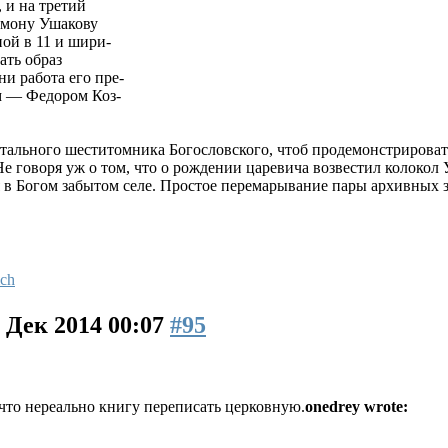
 и на третий
имону Ушакову
ной в 11 и шири-
ать образ
ни работа его пре-
м — Федором Коз-
ального шеститомника Богословского, чтоб продемонстрироват
е говоря уж о том, что о рождении царевича возвестил колокол У
 в Богом забытом селе. Простое перемарывание пары архивных з
ich
 Дек 2014 00:07
#95
 что нереально книгу переписать церковную.
onedrey wrote: