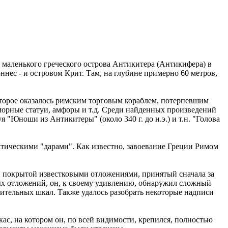
у маленького греческого острова Антикитера (Антикифера) в
ес - и островом Крит. Там, на глубине примерно 60 метров,
оторое оказалось римским торговым кораблем, потерпевшим
аморные статуи, амфоры и т.д. Среди найденных произведений
 "Юноши из Антикитеры" (около 340 г. до н.э.) и т.н. "Голова
матическими "дарами". Как известно, завоевание Греции Римом
, покрытой известковыми отложениями, принятый сначала за
овых отложений, он, к своему удивлению, обнаружил сложный
ительных шкал. Также удалось разобрать некоторые надписи
ас, на котором он, по всей видимости, крепился, полностью