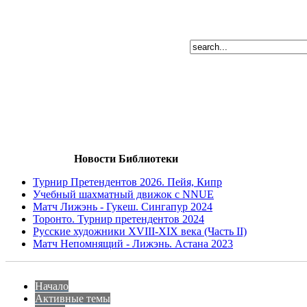
Новости Библиотеки
Турнир Претендентов 2026. Пейя, Кипр
Учебный шахматный движок с NNUE
Матч Лижэнь - Гукеш. Сингапур 2024
Торонто. Турнир претендентов 2024
Русские художники XVIII-XIX века (Часть II)
Матч Непомнящий - Лижэнь. Астана 2023
Начало
Активные темы