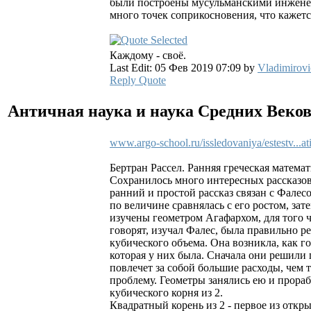
были построены мусульманскими инженер
много точек соприкосновения, что кажет
Каждому - своё.
Last Edit: 05 Фев 2019 07:09 by
Vladimirovi
Reply
Quote
Античная наука и наука Средних Веко
www.argo-school.ru/issledovaniya/estestv...a
Бертран Рассел. Ранняя греческая матема
Сохранилось много интересных рассказо
ранний и простой рассказ связан с Фалес
по величине сравнялась с его ростом, за
изучены геометром Агафархом, для того ч
говорят, изучал Фалес, была правильно р
кубического объема. Она возникла, как го
которая у них была. Сначала они решили п
повлечет за собой большие расходы, чем 
проблему. Геометры занялись ею и прораб
кубического корня из 2.
Квадратный корень из 2 - первое из отк