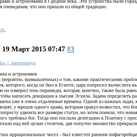
ами и астрономами в Средние века. Эти устройства были гораз
ся очевидным, что они пришли из общей традиции.
ch
.
в
19 Март 2015 07:47
#3
tika_i_astronomiya/
тика и астрономия
в (вероятно, вымышленных) о том, какими практическими проб
ом, которого, когда он был в Египте, царь попросил вычислить в
тем он измерил тень пирамиды, которая, конечно, также была рав
тобы написать декорации к пьесам Эсхила. Задача определить рас
ешена уже в очень отдаленные времена. Одной из важных задач, 
ворят, у жрецов одного храма, которым оракул возвестил, что бо
опросту удвоить все размеры статуи, но затем поняли, что новая
того требовал бог. Тогда они послали делегацию к Платону с про
отали над ней целые столетия, дав попутно множество прекрасны
рытых иррациональных чисел - был известен ранним пифагорейц