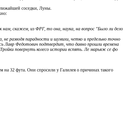
ближайшей соседки, Луны.
жно:
ам, скажем, из ФРГ, то она, наука, на вопрос "Было ли дело
а, не разводя парадности и шумихи, четко и предельно точно
есь Лавр Федотович подтвердит, что давно прошли времена
ройки повернуть колесо истории вспять. Ле марьяж се фо
м на 32 фута. Они спросили у Галилея о причинах такого