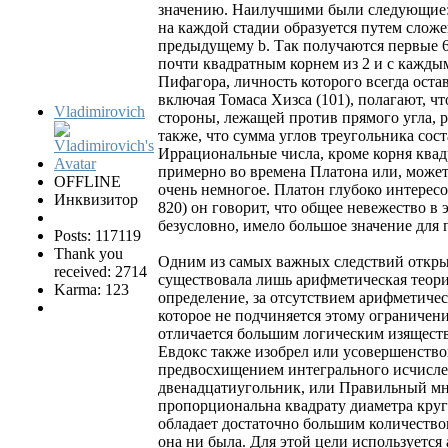
значению. Наилучшими были следующие: о
на каждой стадии образуется путем слож
предыдущему b. Так получаются первые 6 пар 
почти квадратным корнем из 2 и с каждым
Пифагора, личность которого всегда оста
включая Томаса Хизса (101), полагают, ч
Vladimirovich
стороны, лежащей против прямого угла, р
также, что сумма углов треугольника сост
Иррациональные числа, кроме корня квадр
примерно во времена Платона или, может 
OFFLINE
очень немногое. Платон глубоко интересов
Инквизитор
820) он говорит, что общее невежество в 
безусловно, имело большое значение для
Posts: 117119
Thank you
Одним из самых важных следствий открыт
received: 2714
существовала лишь арифметическая теория 
Karma: 123
определение, за отсутствием арифметиче
которое не подчиняется этому ограничен
отличается большим логическим изящест
Евдокс также изобрел или усовершенство
предвосхищением интегрального исчислен
двенадцатиугольник, или Правильный мно
пропорциональна квадрату диаметра круг
обладает достаточно большим количество
она ни была. Для этой цели используется 