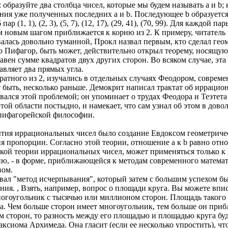
бразуйте два столбца чисел, которые мы будем называть a и b;
ения уже полученных последних а и b. Последующее b образуетс
(1, 1), (2, 3), (5, 7), (12, 17), (29, 41), (70, 99). Для каждой п
 новым шагом приближается к корню из 2. К примеру, читатель мо
валась довольно туманной, Прокл назвал первым, кто сделал ге
то Пифагор, быть может, действительно открыл теорему, носящую
авен сумме квадратов двух других сторон. Во всяком случае, эт
авляет два прямых угла.
атного из 2, изучались в отдельных случаях Феодором, совреме
быть, несколько раньше. Демокрит написал трактат об иррацион
ался этой проблемой; он упоминает о трудах Феодора и Теэтета в
этой области постыдно, и намекает, что сам узнал об этом в до
 пифагорейской философии.
ия иррациональных чисел было создание Евдоксом геометрическо
пропорции. Согласно этой теории, отношение а к b равно отношени
ской теории иррациональных чисел, может применяться только к
ию, - в форме, приближающейся к методам современного математи
вом.
вал "метод исчерпывания", который затем с большим успехом бы
ия. , Взять, например, вопрос о площади круга. Вы можете впи
гоугольник с тысячью или миллионом сторон. Площадь такого м
а. Чем больше сторон имеет многоугольник, тем больше он прибл
м сторон, то разность между его площадью и площадью круга бу
аксиома Архимеда. Она гласит (если ее несколько упростить), чт