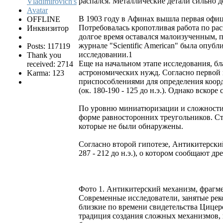
распался. Металлические детали сильно 
В 1903 году в Афинах вышла первая офиц
OFFLINE
Потребовалась кропотливая работа по рас
Инквизитор
долгое время оставался малоизученным, по
журнале "Scientific American" была опуб
Posts: 117119
исследовании.1
Thank you
Еще на начальном этапе исследования, б
received: 2714
астрономических нужд. Согласно первой г
Karma: 123
приспособлениями для определения коорд
(ок. 180-190 - 125 до н.э.). Однако вскоре
По уровню миниатюризации и сложности А
форме равносторонних треугольников. Ст
которые не были обнаружены.
Согласно второй гипотезе, Антикитерский
287 - 212 до н.э.), о котором сообщают др
Фото 1. Антикитерский механизм, фрагм
Современные исследователи, занятые реко
близкие по времени свидетельства Цицер
традиция создания сложных механизмов, 