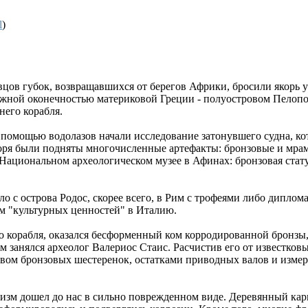
l
)
вцов губок, возвращавшихся от берегов Африки, бросили якорь 
ной оконечностью материковой Греции - полуостровом Пелопонн
его корабля.
 помощью водолазов начали исследование затонувшего судна, к
а моря были подняты многочисленные артефакты: бронзовые и мр
 Национальном археологическом музее в Афинах: бронзовая статуя
ло с острова Родос, скорее всего, в Рим с трофеями либо дипло
м "культурных ценностей" в Италию.
о корабля, оказался бесформенный ком корродированной бронзы
ем занялся археолог Валериос Стаис. Расчистив его от известк
твом бронзовых шестеренок, остатками приводных валов и измер
изм дошел до нас в сильно поврежденном виде. Деревянный карк