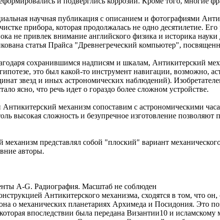
деформировались и подверглись коррозии. Кроме того, многие ф
иальная научная публикация с описанием и фотографиями Антик
чистке прибора, которая продолжалась не одно десятилетие. Его
ка не привлек внимание английского физика и историка науки Дер
ликована статья Прайса "Древнегреческий компьютер", посвящен
лагодаря сохранившимся надписям и шкалам, Антикитерский мех
ипотезе, это был какой-то инструмент навигации, возможно, астр
инат звезд и иных астрономических наблюдений). Изобретателе
 стало ясно, что речь идет о гораздо более сложном устройстве.
нтикитерский механизм сопоставим с астрономическими часами
оль высокая сложность и безупречное изготовление позволяют п
 механизм представлял собой "плоский" вариант механического 
евние авторы.
енты A-G. Радиография. Масштаб не соблюден
нструкцией Антикитерского механизма, сходятся в том, что он, 
она о механических планетариях Архимеда и Посидония. Это поз
которая впоследствии была передана Византии10 и исламскому 