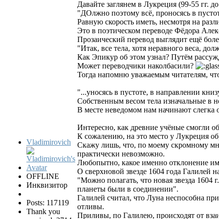
Давайте заглянем в Лукреция (99-55 гг. до
"ДОлжно поэтому всё, проносясь в пустот
Равную скорость иметь, несмотря на разли
Это в поэтическом переводе Фёдора Алек
Прозаический перевод выглядит ещё боле
"Итак, все тела, хотя неравного веса, до
Как Эпикур об этом узнал? Путём рассу
Может переводчики наколбасили?
Тогда напомню уважаемым читателям, что
"...уносясь в пустоте, в направлении книз
Собственным весом тела изначальные в н
В месте неведомом нам начинают слегка о
Интересно, как древние учёные смогли о
К сожалению, на это место у Лукреция об
Vladimirovich
Скажу лишь, что, по моему скромному мн
практически невозможно.
Любопытно, какое именно отклонение име
О сверхновой звезде 1604 года Галилей на
OFFLINE
"Можно полагать, что новая звезда 1604 г
Инквизитор
планеты были в соединении".
Галилей считал, что Луна неспособна при
Posts: 117119
отливы.
Thank you
Приливы, по Галилею, происходят от вз