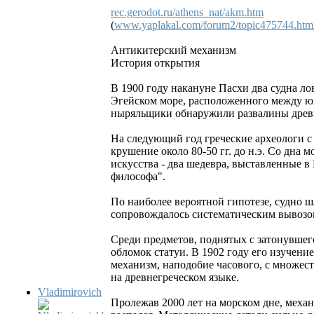
rec.gerodot.ru/athens_nat/akm.htm
(
www.yaplakal.com/forum2/topic475744.htm
Антикитерский механизм
История открытия
В 1900 году накануне Пасхи два судна ло
Эгейском море, расположенного между юж
ныряльщики обнаружили развалины древн
На следующий год греческие археологи с
крушение около 80-50 гг. до н.э. Со дн
искусства - два шедевра, выставленные в
философа".
По наиболее вероятной гипотезе, судно ш
сопровождалось систематическим вывозо
Среди предметов, поднятых с затонувшег
обломок статуи. В 1902 году его изучени
механизм, наподобие часового, с множес
на древнегреческом языке.
Vladimirovich
Пролежав 2000 лет на морском дне, механ