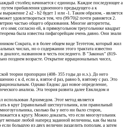
 каждый столбец начинается с единицы. Каждое последующее a
я путем прибавления удвоенного предыдущего а к
ары выражение 2 а2 - b2 будет 1 или -1. Таким образом, - является
жет удовлетвориться тем, что (99/70)2 почти равняется 2.
ометрию частью общего образования. Многие авторитеты,
 его имя; согласно ей, в прямоугольном треугольнике квадрат
а теорема была известна пифагорейцам очень давно. Они знали
нником Сократа, и в более общем виде Теэтетом, который жил
альных числах, но о содержании этого трактата известно
 диалоге, названном в честь последнего. В "Законах" (819-
вольно позднем возрасте. Открытие иррациональных чисел,
й теории пропорции (408- 355 годы до н.э.). До него
ю с к d, если а, взятое d раз, равно b, взятому с раз. Это
 рациональным. Однако Евдокс дал новое определение,
ческого анализа. Эта теория развита далее Евклидом и
л использован Архимедом. Этот метод является
сать в круг [правильный шестиугольник, или правильный
ногоугольника, сколько бы у него ни было сторон,
ижается к кругу. Можно доказать, что если многоугольник
дет меньше любой наперед заданной величины, как бы мала
о если большую из двух величин разделить пополам, а затем