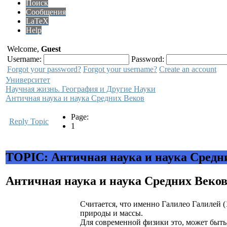
Поиск
Сообщения
LaTeX
Help
Welcome,
Guest
Username:
Password:
Forgot your password?
Forgot your username?
Create an account
Университет
Научная жизнь. География и Другие Науки
Античная наука и наука Средних Веков
Page:
Reply Topic
1
TOPIC: Античная наука и наука Средн
Античная наука и наука Средних Веко
Считается, что именно Галилео Галилей 
природы и массы.
Для современной физики это, может быть, 