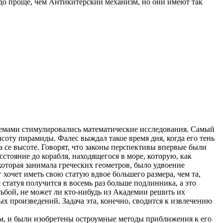
до проще, чем Антикитерский механизм, но они имеют так
лемами стимулировались математические исследования. Самый
ысоту пирамиды. Фалес выждал такое время дня, когда его тень
на се высоте. Говорят, что законы перспективы впервые были
стояние до корабля, находящегося в море, которую, как
которая занимала греческих геометров, было удвоение
г хочет иметь свою статую вдвое большего размера, чем та,
 статуя получится в восемь раз больше подлинника, а это
сьбой, не может ли кто-нибудь из Академии решить их
х произведений. Задача эта, конечно, сводится к извлечению
ам, и были изобретены остроумные методы приближения к его