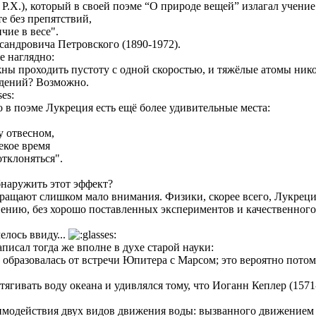
 Р.Х.), который в своей поэме “О природе вещей” излагал учение 
е без препятствий,
чие в весе".
сандровича Петровского (1890-1972).
е наглядно:
лжны проходить пустоту с одной скоростью, и тяжёлые атомы нико
ждений? Возможно.
 в поэме Лукреция есть ещё более удивительные места:
у отвесном,
екое время
тклоняться".
бнаружить этот эффект?
ращают слишком мало внимания. Физики, скорее всего, Лукреция 
ению, без хорошо поставленных экспериментов и качественного
лось ввиду...
писал тогда же вполне в духе старой науки:
. образовалась от встречи Юпитера с Марсом; это вероятно потому,
тягивать воду океана и удивлялся тому, что Иоганн Кеплер (15
аимодействия двух видов движения воды: вызванного движением