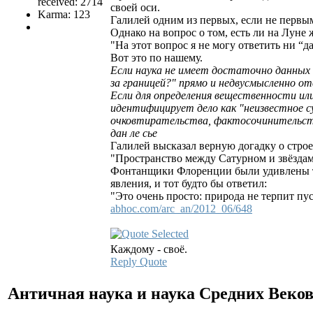
received: 2714
своей оси.
Karma: 123
Галилей одним из первых, если не первы
Однако на вопрос о том, есть ли на Луне
"На этот вопрос я не могу ответить ни “да
Вот это по нашему.
Если наука не имеет достаточно данных 
за границей?" прямо и недвусмысленно от
Если для определения вещественности или
идентифицирует дело как "неизвестное 
очковтирательства, фактосочинительств
дан ле сье
Галилей высказал верную догадку о стро
"Пространство между Сатурном и звёздам
Фонтанщики Флоренции были удивлены тем
явления, и тот будто бы ответил:
"Это очень просто: природа не терпит пус
abhoc.com/arc_an/2012_06/648
Каждому - своё.
Reply
Quote
Античная наука и наука Средних Веко