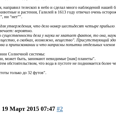
м, направил телескоп в небо и сделал много наблюдений нашей 
 животные и растения, Галилей в 1613 году отвечал очень осторо
”, ни “нет”".
для утверждения, что дело номер шестьдесят четыре прибыло к н
вечает: вероятно.
 существенности дела у науки не хватает фактов, то она, наук
существо, в скобках, возможно, вещество". Присутствующий зд
а и припискомании и что напрасны попытки отдельных членов Т
ении Солнечной системы:
и, может быть, занимают невидимые [нам] планеты".
 обстоятельством, что вода в пустоте не поднимается более че
тоты только до 32 футов".
в
19 Март 2015 07:47
#2