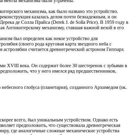
рагменты механизма были утрачены.
итерского механизма, как было названо это устройство.
 реконструкция казалась делом почти безнадежным, и он
ека де Солла Прайса (Derek J. de Solla Price). В 1959 году в
ная Антикитерскому механизму, ставшая важной вехой в его
анизм был определен как некое устройство для
олябия (своего рода круговая карта звездного неба с
м астролябии считается древнегреческий астроном Гиппарх
 XVIII века. Он содержит более 30 шестеренок с зубьями в
редположить, что у него имелся ряд предшественников,
небесного глобуса (планетария), созданного Архимедом (ок.
скорее всего, был уникальным устройством. Однако есть
воляет предположить, что существовала древнегреческая
миру, где аналогичные сложные механические устройства