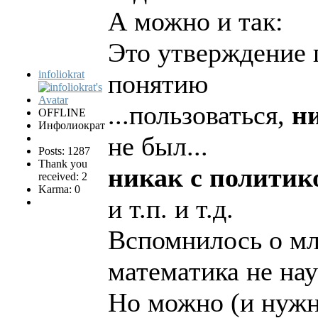
А можно и так:
Это утверждение 
infoliokrat
понятию
...пользоваться,
н
OFFLINE
Инфолиократ
не был...
Posts: 1287
Thank you
никак с политик
received: 2
Karma: 0
и т.п. и т.д.
Вспомнилось о мл
математика не нау
Но можно (и нужн