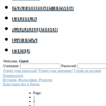
Активные темы
Поиск
Сообщения
LaTeX
Help
Welcome,
Guest
Username:
Password:
Forgot your password?
Forgot your username?
Create an account
Университет
История, Философия, Религия
Христианство и Наука
Page:
1
2
3