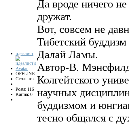
Да вроде ничего не
дружат.
Вот, совсем не дав
Тибетский буддизм
Далай Ламы.
идеалист
Автор-В. Мэнсфилд
OFFLINE
Колгейтского унив
Стольник
научных дисциплин 
Posts: 116
Karma: 0
буддизмом и юнгиан
тесно общался с 