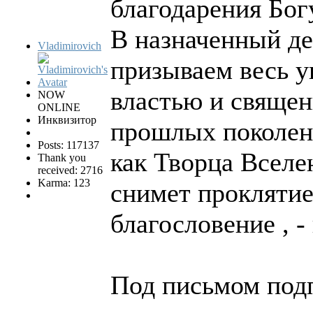
благодарения Бог
В назначенный де
Vladimirovich
призываем весь у
властью и священ
NOW
ONLINE
Инквизитор
прошлых поколени
Posts: 117137
как Творца Вселе
Thank you
received: 2716
Karma: 123
снимет проклятие
благословение , -
Под письмом подп