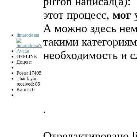
pirron написал(а):
этот процесс,
мог
у
А можно здесь нем
limarodessa
такими категориям
необходимость и с
OFFLINE
Доцент
Posts: 17405
Thank you
received: 85
Karma: 0
.
Отредактировано li