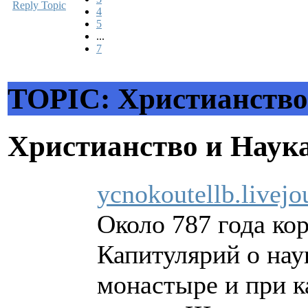
Reply Topic
4
5
...
7
TOPIC: Христианство
Христианство и Наук
ycnokoutellb.livej
Около 787 года ко
Капитулярий о нау
монастыре и при к