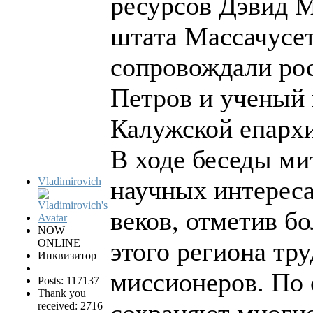
ресурсов Дэвид 
штата Массачусет
сопровождали ро
Петров и ученый 
Калужской епарх
В ходе беседы ми
Vladimirovich
научных интерес
веков, отметив б
NOW
ONLINE
этого региона тр
Инквизитор
миссионеров. По 
Posts: 117137
Thank you
сохраняют многие
received: 2716