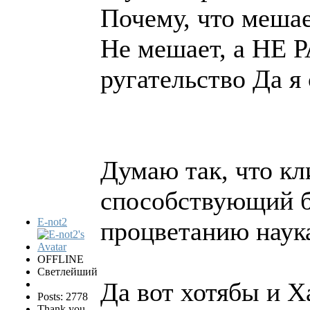
Почему, что меша
Не мешает, а НЕ Р
ругательство Да я 
Думаю так, что к
способствующий бу
E-not2
процветанию наука
OFFLINE
Светлейший
Да вот хотябы и Х
Posts: 2778
Thank you