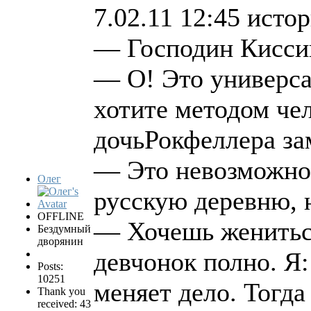
7.02.11 12:45 исто
— Господин Киссин
— О! Это универса
хотите методом че
дочьРокфеллера зам
— Это невозможно!
Олег
русскую деревню, 
OFFLINE
— Хочешь жениться
Бездумный
дворянин
девчонок полно. Я:
Posts:
10251
меняет дело. Тогда
Thank you
received: 43