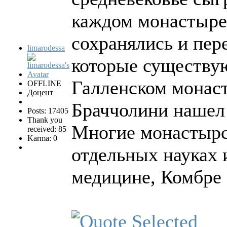
каждом монастыре 
сохранялись и пер
limarodessa
которые существую
Галленском монас
OFFLINE
Доцент
Браччолини нашел
Posts: 17405
Thank you
Многие монастырс
received: 85
Karma: 0
отдельных науках и
медицине, Комбре 