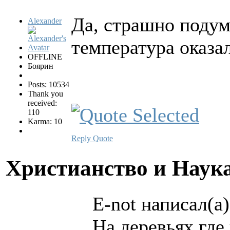
Да, страшно подума
Alexander
температура оказа
OFFLINE
Боярин
Posts: 10534
Thank you
received:
110
Karma: 10
Reply
Quote
Христианство и Наук
E-not написал(а)
На деревьях где