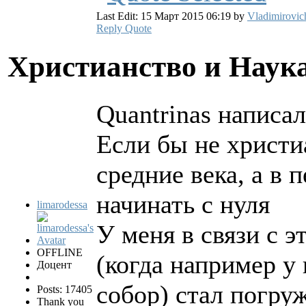
Last Edit: 15 Март 2015 06:19 by
Vladimirovic
Reply
Quote
Христианство и Наук
Quantrinas написал
Если бы не христи
средние века, а в
начинать с нуля
limarodessa
У меня в связи с э
OFFLINE
(когда например у
Доцент
собор) стал погруж
Posts: 17405
Thank you