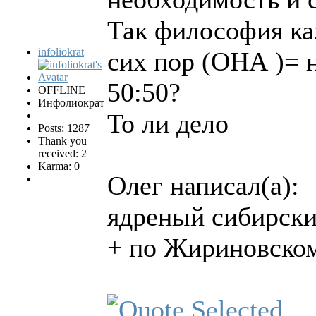
Так философия ка
infoliokrat
сих пор (ОНА )= 
50:50?
OFFLINE
Инфолиократ
То ли дело
Posts: 1287
Thank you
received: 2
Karma: 0
Олег написал(а):
ядреный сибирск
+ по Жириновскому