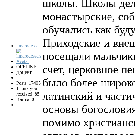
школы. Школы дел
монастырские, соб
обучались как буд
Приходские и вне
limarodessa
посещали мальчики 
счет, церковное п
OFFLINE
Доцент
было более широко
Posts: 17405
Thank you
латинский и части
received: 85
Karma: 0
основы богословия
помимо христианск