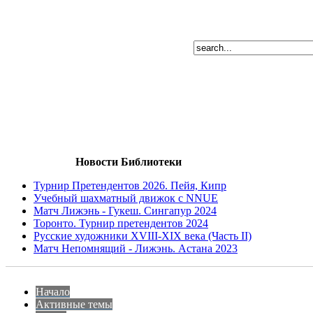
Новости Библиотеки
Турнир Претендентов 2026. Пейя, Кипр
Учебный шахматный движок с NNUE
Матч Лижэнь - Гукеш. Сингапур 2024
Торонто. Турнир претендентов 2024
Русские художники XVIII-XIX века (Часть II)
Матч Непомнящий - Лижэнь. Астана 2023
Начало
Активные темы