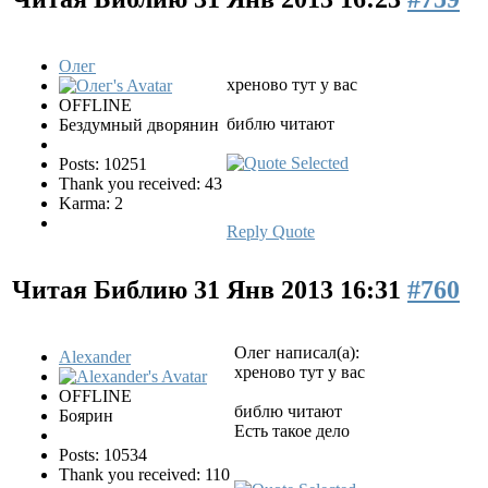
Олег
хреново тут у вас
OFFLINE
библю читают
Бездумный дворянин
Posts: 10251
Thank you received: 43
Karma: 2
Reply
Quote
Читая Библию
31 Янв 2013 16:31
#760
Олег написал(а):
Alexander
хреново тут у вас
OFFLINE
библю читают
Боярин
Есть такое дело
Posts: 10534
Thank you received: 110