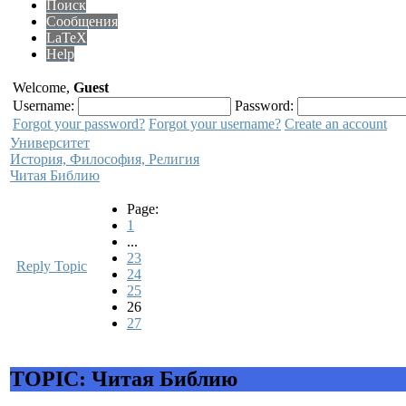
Поиск
Сообщения
LaTeX
Help
Welcome,
Guest
Username:
Password:
Forgot your password?
Forgot your username?
Create an account
Университет
История, Философия, Религия
Читая Библию
Page:
1
...
23
Reply Topic
24
25
26
27
TOPIC: Читая Библию