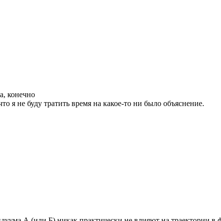
да, конечно
что я не буду тратить время на какое-то ни было объяснение.
дуума А (или Б) никак практически не влияют на траектории в 