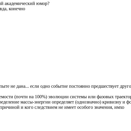
кий академический юмор?
авда, конечно
пыте не дана... если одно событие постоянно предшествует дру
ряемости (почти на 100%) эволюции системы или фазовых траек
еделение массы-энергии определяет (однозначно) кривизну и фо
 причиной и кого следствием не имеет особого значения, имхо