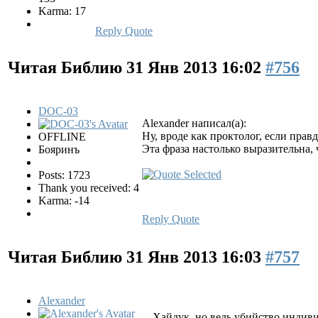
Karma: 17
Reply
Quote
Читая Библию
31 Янв 2013 16:02
#756
DOC-03
Alexander написал(а):
Ну, вроде как проктолог, если прав
OFFLINE
Эта фраза настолько выразительна, 
Бояринъ
Posts: 1723
Thank you received: 4
Karma: -14
Reply
Quote
Читая Библию
31 Янв 2013 16:03
#757
Alexander
Хайдук, но ведь убийство индиви