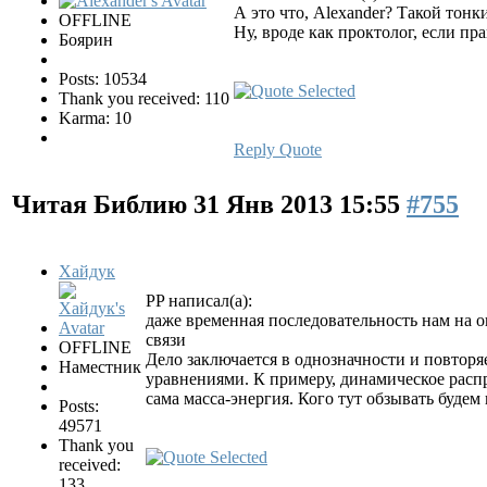
А это что, Alexander? Такой тон
OFFLINE
Ну, вроде как проктолог, если пр
Боярин
Posts: 10534
Thank you received: 110
Karma: 10
Reply
Quote
Читая Библию
31 Янв 2013 15:55
#755
Хайдук
PP написал(а):
даже временная последовательность нам на о
связи
OFFLINE
Дело заключается в однозначности и повто
Наместник
уравнениями. К примеру, динамическое распр
сама масса-энергия. Кого тут обзывать будем
Posts:
49571
Thank you
received:
133