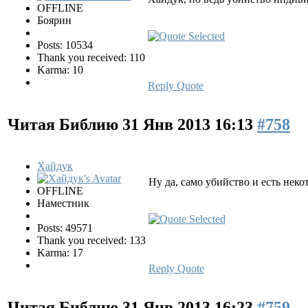
OFFLINE
Боярин
Posts: 10534
Thank you received: 110
Karma: 10
Reply
Quote
Читая Библию
31 Янв 2013 16:13
#758
Хайдук
Ну да, само убийство и есть неко
OFFLINE
Наместник
Posts: 49571
Thank you received: 133
Karma: 17
Reply
Quote
Читая Библию
31 Янв 2013 16:23
#759