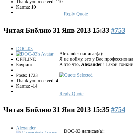
Thank you received: 110
Karma: 10
Reply
Quote
Читая Библию
31 Янв 2013 15:33
#753
DOC-03
Alexander написал(а):
Я не пойму, это у Вас профессионал
OFFLINE
А это что,
Alexander
? Такой тонки
Бояринъ
Posts: 1723
Thank you received: 4
Karma: -14
Reply
Quote
Читая Библию
31 Янв 2013 15:35
#754
Alexander
DOC-03 написал(а):