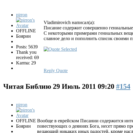
pirron
Vladimirovich написал(а):
Писание содержит совершенно гениальные
OFFLINE
С некоторыми примерами гениальных вещей
Боярин
славное дело и пополнить список своими 
Posts: 5639
Thank you
received: 69
Karma: 29
Reply
Quote
Читая Библию
29 Июль 2011 09:20
#154
pirron
OFFLINE
Вообще в еврейском Писании содержится инте
Боярин
повествующих о деяниях Бога, несет прямо пр
ведающий никаких иных радостей, кроме насл