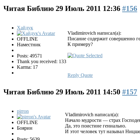
Читая Библию
29 Июль 2011 12:36
#156
Хайдук
Vladimirovich написал(а):
Писание содержит совершенно г
OFFLINE
К примеру?
Наместник
Posts: 49571
Thank you received: 133
Karma: 17
Reply
Quote
Читая Библию
29 Июль 2011 14:50
#157
pirron
Vladimirovich написал(а):
Начало мудрости — страх Господен
OFFLINE
Да, это поистине гениально.
Боярин
И этот человек тут называл Ницш
Posts: 5639