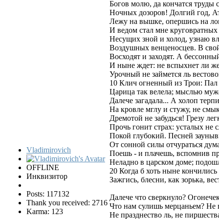
Богов молю, да кончатся труды 
Ночных дозоров! Долгий год, А
Лежу на вышке, опершись на лок
И ведом стал мне круговратных 
Несущих зной и холод, узнаю в
Воздушных венценосцев. В свой
Восходят и заходят. А бессонны
И ныне ждет: не вспыхнет ли ж
Урочный не займется ль вестово
10 Клич огненный из Трои: Пал
Царица так велела; мыслью муж
Далече загадала... А холоп терп
На кровле мглу и стужу, не смы
Дремотой не забудься! Грезу ле
Прочь гонит страх: усталых не 
Покой глубокий. Песней зауны
От сонной силы отчураться дум
Vladimirovich
Поешь - и плачешь, вспомнив пр
Неладно в царском доме; подошл
OFFLINE
20 Когда б хоть ныне кончились
Инквизитор
Зажгись, блесни, как зорька, вест
Posts: 117132
Далече что сверкнуло? Огонечек
Thank you received: 2716
Что нам сулишь мерцаньем? Не 
Karma: 123
Не празднество ль, не пиршества