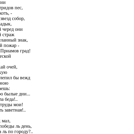
сии
тридов пес,
оть, -
звезд собор,
ладык,
 черед они
й страж
еланный знак,
й пожар -
 Приамов град!
еской
и
кай очей,
гкую
слепил бы вежд
вною
аешь:
о былые дни...
а беда!..
 труды мои!
ь заветная!..
 мал,
победы ль день,
 ль по городу?..