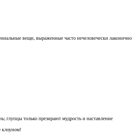
ениальные вещи, выраженные часто нечеловечески лаконично
ь; глупцы только презирают мудрость и наставление
е клоуном!