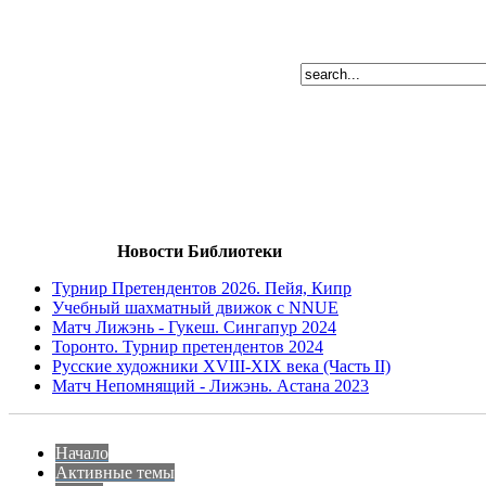
Новости Библиотеки
Турнир Претендентов 2026. Пейя, Кипр
Учебный шахматный движок с NNUE
Матч Лижэнь - Гукеш. Сингапур 2024
Торонто. Турнир претендентов 2024
Русские художники XVIII-XIX века (Часть II)
Матч Непомнящий - Лижэнь. Астана 2023
Начало
Активные темы