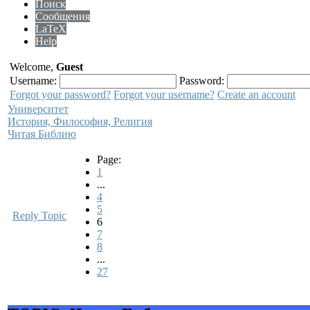
Поиск
Сообщения
LaTeX
Help
Welcome,
Guest
Username:
Password:
Forgot your password?
Forgot your username?
Create an account
Университет
История, Философия, Религия
Читая Библию
Page:
1
...
4
5
Reply Topic
6
7
8
...
27