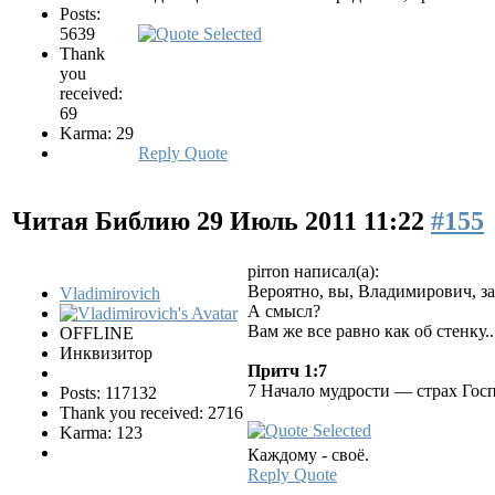
Posts:
5639
Thank
you
received:
69
Karma: 29
Reply
Quote
Читая Библию
29 Июль 2011 11:22
#155
pirron написал(а):
Вероятно, вы, Владимирович, з
Vladimirovich
А смысл?
Вам же все равно как об стенку..
OFFLINE
Инквизитор
Притч 1:7
7 Начало мудрости — страх Госп
Posts: 117132
Thank you received: 2716
Karma: 123
Каждому - своё.
Reply
Quote