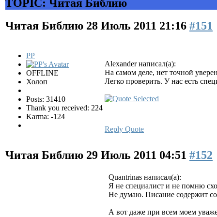
TOPIC: Читая Библию
Читая Библию
28 Июль 2011 21:16
#151
PP
Alexander написал(а):
На самом деле, нет точной увере
OFFLINE
Легко проверить. У нас есть спе
Холоп
Posts: 31410
Thank you received: 224
Karma: -124
Reply
Quote
Читая Библию
29 Июль 2011 04:51
#152
Quantrinas написал(а):
Я не специалист и не помню схо
Не думаю. Писание содержит со
А вот даже при всем моем уважен