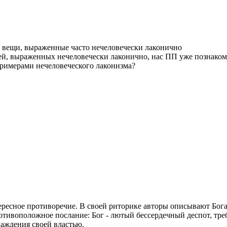
 вещи, выраженные часто нечеловечески лаконично
, выраженных нечеловечески лаконично, нас ПП уже познакоми
примерами нечеловеческого лаконизма?
ресное противоречие. В своей риторике авторы описывают Бога
отивоположное послание: Бог - лютый бессердечный деспот, тре
аждения своей властью.