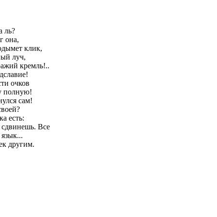
а ль?
г она,
одымет клик,
ый луч,
ражий кремль!..
едславие!
сти очков
у полную!
нулся сам!
своей?
а есть:
 сдвинешь. Все
язык...
ек другим.