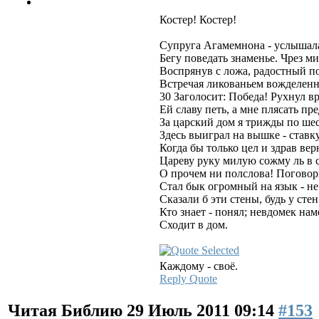
Костер! Костер!
Супруга Агамемнона - услышал
Бегу поведать знаменье. Чрез ми
Воспрянув с ложа, радостный п
Встречая ликованьем вожделенн
30 Заголосит: Победа! Рухнул в
Ей славу петь, а мне плясать пр
За царский дом я трижды по ше
Здесь выиграл на вышке - ставк
Когда бы только цел и здрав вер
Цареву руку милую сожму ль в 
О прочем ни полслова! Поговорк
Стал бык огромный на язык - не
Сказали б эти стены, будь у стен 
Кто знает - понял; невдомек нам
Сходит в дом.
Каждому - своё.
Reply
Quote
Читая Библию
29 Июль 2011 09:14
#153