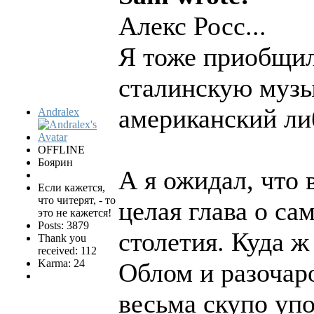
Алекс Росс...
Я тоже приобщил
сталинскую муз
американский ли
Andralex
OFFLINE
Боярин
А я ожидал, что 
Если кажется,
что читерят, - то
целая глава о с
это не кажется!
Posts: 3879
столетия. Куда ж 
Thank you
received: 112
Karma: 24
Облом и разочар
весьма скупо уп