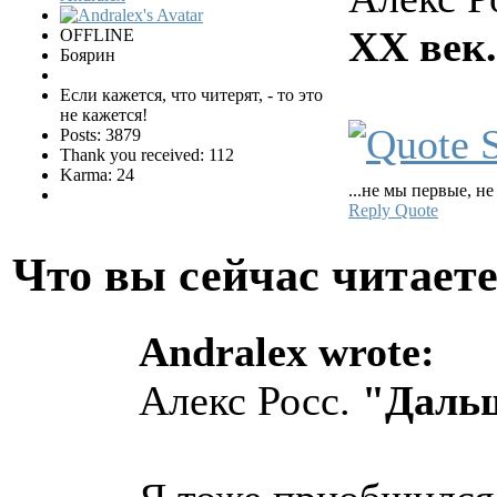
ХХ век
OFFLINE
Боярин
Если кажется, что читерят, - то это
не кажется!
Posts: 3879
Thank you received: 112
Karma: 24
...не мы первые, не
Reply
Quote
Что вы сейчас читает
Andralex wrote:
Алекс Росс.
"Дальш