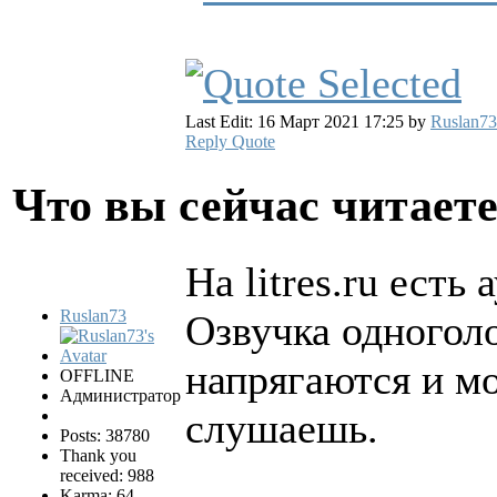
Last Edit: 16 Март 2021 17:25 by
Ruslan73
Reply
Quote
Что вы сейчас читает
На litres.ru есть
Ruslan73
Озвучка одноголо
напрягаются и мо
OFFLINE
Администратор
слушаешь.
Posts: 38780
Thank you
received: 988
Karma: 64