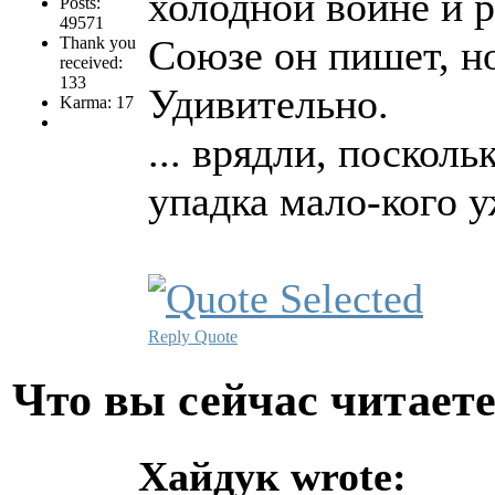
холодной войне и 
Posts:
49571
Союзе он пишет, н
Thank you
received:
133
Удивительно.
Karma: 17
... врядли, поскол
упадка мало-кого 
Reply
Quote
Что вы сейчас читает
Хайдук wrote: