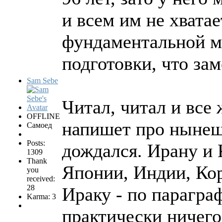
и всем им не хватает
фундаментальной м
подготовки, что зам
Sam Sebe
Читал, читал и все
OFFLINE
напишет про нынеш
Самоед
Posts:
дождался. Ирану и 
1309
Thank
Японии, Индии, Кор
you
received:
28
Ираку - по параграф
Karma: 3
практически ничего