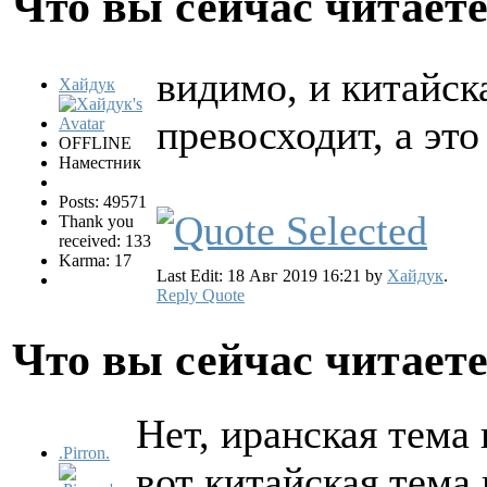
Что вы сейчас читает
видимо, и китайска
Хайдук
превосходит, а эт
OFFLINE
Наместник
Posts: 49571
Thank you
received: 133
Karma: 17
Last Edit: 18 Авг 2019 16:21 by
Хайдук
.
Reply
Quote
Что вы сейчас читает
Нет, иранская тема
.Pirron.
вот китайская тема