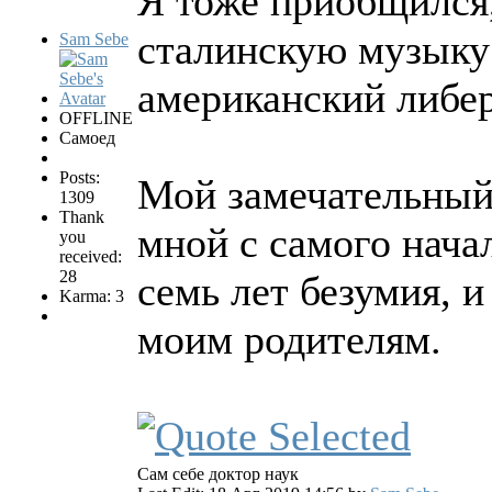
Я тоже приобщился,
сталинскую музыку
Sam Sebe
американский либер
OFFLINE
Самоед
Posts:
Мой замечательный
1309
Thank
мной с самого начал
you
received:
28
семь лет безумия, и
Karma: 3
моим родителям.
Сам себе доктор наук