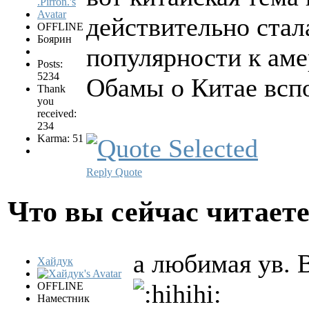
действительно стал
OFFLINE
Боярин
популярности к аме
Posts:
5234
Обамы о Китае всп
Thank
you
received:
234
Karma: 51
Reply
Quote
Что вы сейчас читает
a любимая ув. 
Хайдук
OFFLINE
Наместник