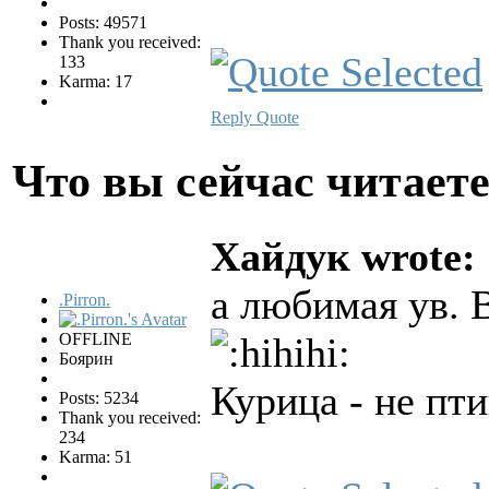
Posts: 49571
Thank you received:
133
Karma: 17
Reply
Quote
Что вы сейчас читает
Хайдук wrote:
a любимая ув. 
.Pirron.
OFFLINE
Боярин
Курица - не пт
Posts: 5234
Thank you received:
234
Karma: 51