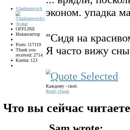
Vladimirovich
эконом. упадка м
OFFLINE
Инквизитор
"Сидя на красиво
Posts: 117119
Я часто вижу сны, 
Thank you
received: 2714
Karma: 123
Каждому - своё.
Reply
Quote
Что вы сейчас читает
Sam wrote: