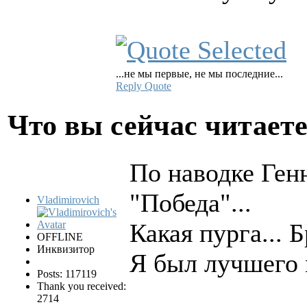
...не мы первые, не мы последние...
Reply
Quote
Что вы сейчас читает
По наводке Ген
"Победа"...
Vladimirovich
Какая пурга... Бр
OFFLINE
Инквизитор
Я был лучшего 
Posts: 117119
Thank you received:
2714