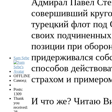
Адмирал Павел Сте
совершивший круго
турецкий флот под
своих подчиненных
позиции при оборон
придерживался собс
Sam Sebe
способов действова
OFFLINE
страхом и примером
Самоед
Posts:
1309
И что же? Читаю В
Thank
you
received:
28