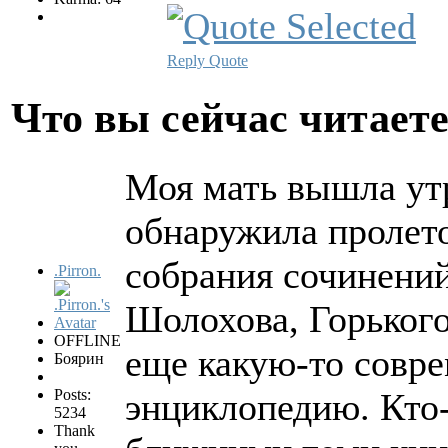
Reply
Quote
Что вы сейчас читает
Моя мать вышла утр
обнаружила пролето
собрания сочинений
.Pirron.
Шолохова, Горького
OFFLINE
еще какую-то совр
Боярин
Posts:
энциклопедию. Кто-
5234
Thank