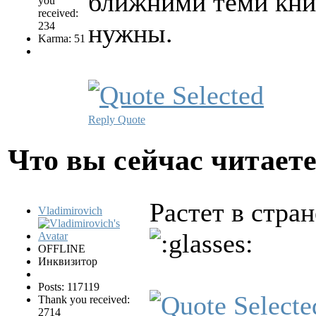
ближними теми кни
you
received:
нужны.
234
Karma: 51
Reply
Quote
Что вы сейчас читает
Растет в стран
Vladimirovich
OFFLINE
Инквизитор
Posts: 117119
Thank you received:
2714