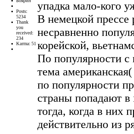
Боярин
упадка мало-кого 
Posts:
В немецкой прессе 
5234
Thank
you
несравненно популя
received:
234
корейской, вьетнам
Karma: 51
По популярности с 
тема американская(
по популярности пр
страны попадают в 
тогда, когда в них 
действительно из р