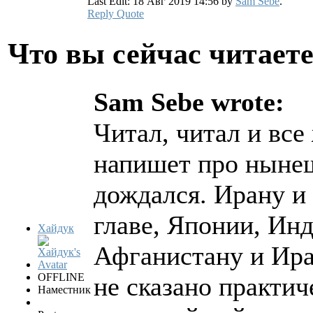
Last Edit: 18 Авг 2019 14:56 by
Sam Sebe
.
Reply
Quote
Что вы сейчас читает
Sam Sebe wrote:
Читал, читал и все
напишет про нынеш
дождался. Ирану и
главе, Японии, Инд
Хайдук
Афганистану и Ирак
OFFLINE
не сказано практич
Наместник