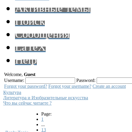
Активные темы
Поиск
Сообщения
LaTeX
Help
Welcome,
Guest
Username:
Password:
Forgot your password?
Forgot your username?
Create an account
Культура
Литература и Изобразительные искусства
Что вы сейчас читаете ?
Page:
1
...
13