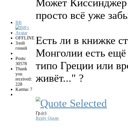
Может Киссинджер 
просто всё уже заб
BB
Есть ли в книжке ст
OFFLINE
Злой
гений
Монголии есть ещё 
Posts:
типо Греции или вр
30578
Thank
you
живёт..." ?
received:
228
Karma: 7
Гр.(с)
Reply
Quote