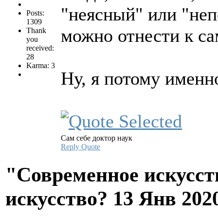
"неясный" или "неп
Posts:
1309
можно отнести к с
Thank
you
received:
28
Karma: 3
Ну, я потому именно
Сам себе доктор наук
Reply
Quote
"Современное искусств
искусство?
13 Янв 202