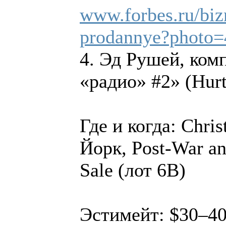
www.forbes.ru/biz
prodannye?photo=
4. Эд Рушей, ком
«радио» #2» (Hurt
Где и когда: Chris
Йорк, Post-War a
Sale (лот 6B)
Эстимейт: $30–4