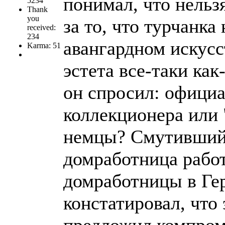
понимал, что нельз
5234
Thank
you
за то, что турчанка
received:
234
авангардном искусс
Karma: 51
эстета все-таки как
он спросил: официа
коллекционера или 
немцы? Смутившийс
домработница работ
домработницы в Ге
констатировал, что 
предложил компроми