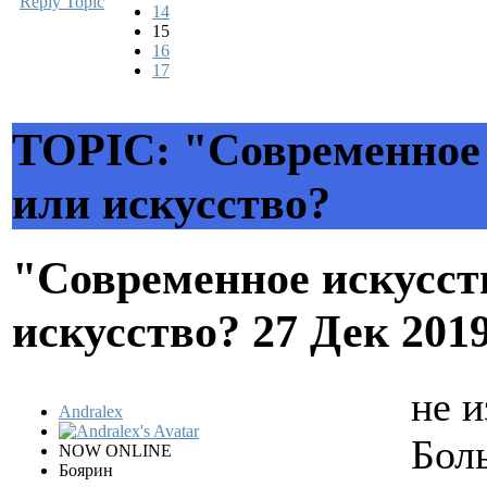
Reply Topic
14
15
16
17
TOPIC: "Современное 
или искусство?
"Современное искусств
искусство?
27 Дек 201
не и
Andralex
Бол
NOW ONLINE
Боярин