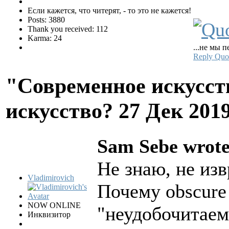
Если кажется, что читерят, - то это не кажется!
Posts: 3880
Thank you received: 112
Karma: 24
...не мы п
Reply
Quo
"Современное искусств
искусство?
27 Дек 201
Sam Sebe wrote
Не знаю, не из
Vladimirovich
Почему obscure
NOW ONLINE
"неудобочитае
Инквизитор