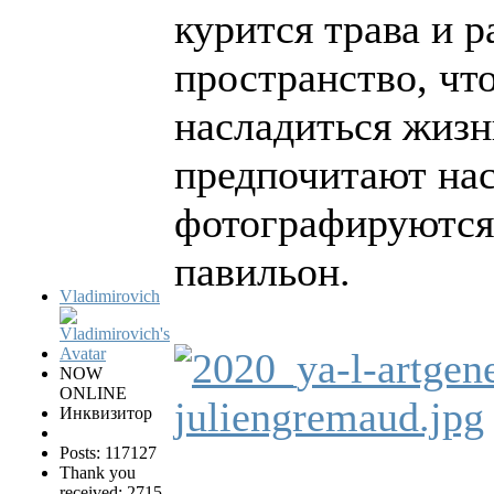
курится трава и
пространство, чт
насладиться жизн
предпочитают нас
фотографируются 
павильон.
Vladimirovich
NOW
ONLINE
Инквизитор
Posts: 117127
Thank you
received: 2715