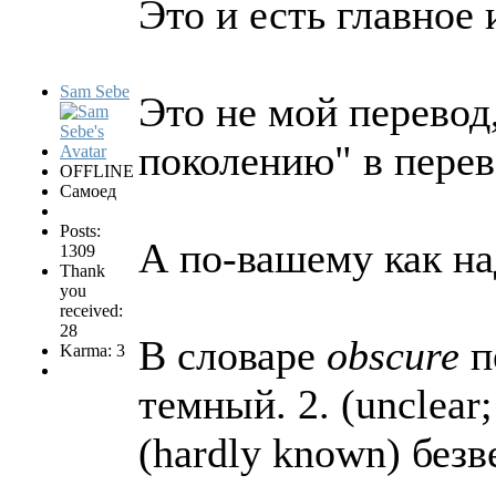
Это и есть главное
Sam Sebe
Это не мой перевод
поколению" в перев
OFFLINE
Самоед
Posts:
А по-вашему как на
1309
Thank
you
received:
28
В словаре
obscure
пе
Karma: 3
темный. 2. (unclear
(hardly known) без