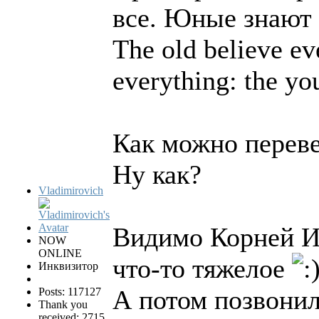
все. Юные знают 
The old believe ev
everything: the y
Как можно переве
Ну как?
Vladimirovich
Видимо Корней И
NOW
ONLINE
что-то тяжелое
Инквизитор
А потом позвони
Posts: 117127
Thank you
received: 2715