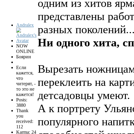
одним из хитов ярма
представлены рабо
Andralex
разных поколений...
Ни одного хита, с
NOW
ONLINE
Боярин
Вырезать ножницам
Если
кажется,
что
переклеить на карт
читерят, -
то это не
детсадовцы умеют.
кажется!
Posts:
А к портрету Ульян
3880
Thank
you
популярного напитк
received:
112
Karma: 24