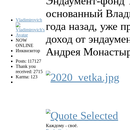
Эндаумент-фонд Т
основанный Вла
Vladimirovich
года назад, уже п
доход от эндауме
NOW
ONLINE
Андрея Монастыр
Инквизитор
Posts: 117127
Thank you
received: 2715
Karma: 123
Каждому - своё.