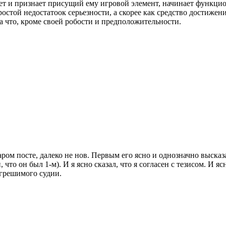
ает и признает присущий ему игровой элемент, начинает функцио
остой недостатоок серьезности, а скорее как средство достижен
 что, кроме своей робости и предположительности.
аром посте, далеко не нов. Первым его ясно и однозначно высказ
, что он был 1-м). И я ясно сказал, что я согласен с тезисом. И
огрешимого судии.