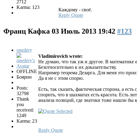
2712
Karma: 123
Каждому - своё.
Reply
Quote
Франц Кафка
03 Июль 2013 19:42
#123
onedrey
Vladimirovich wrote:
Не думаю, что так уж и другое. В математике 
Безотносительно к их доказательству.
OFFLINE
Например теорема Дезарга. Для меня это прои
Боярин
Да я не с этим спорю.
Posts:
Есть, так сказать, фактическая сторона, а ес
32798
спорить, что в шахматах есть красота. Есть 
Thank
анализа позиций, где знатоки тоже нашли бы кр
you
received:
1249
Karma: 23
Reply
Quote