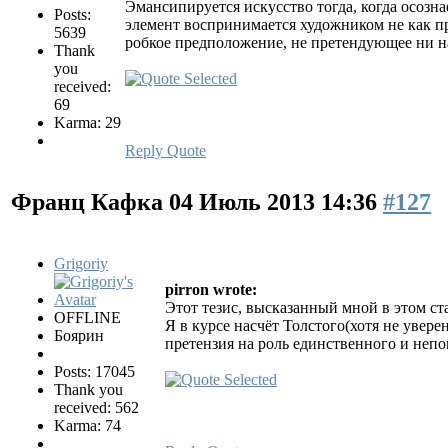
Эмансипируется искусство тогда, когда осозн
Posts:
элемент воспринимается художником не как пр
5639
робкое предположение, не претендующее ни на
Thank
you
received:
69
Karma: 29
Reply
Quote
Франц Кафка
04 Июль 2013 14:36
#127
Grigoriy
pirron wrote:
Этот тезис, высказанный мной в этом ст
OFFLINE
Я в курсе насчёт Толстого(хотя не уверен
Боярин
претензия на роль единственного и неп
Posts: 17045
Thank you
received: 562
Karma: 74