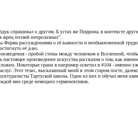
йдук спрашивал о другом. Б устах же Пиррона, в контексте друг
я жрец поэзий непролазных".
ы Ферма рассуждениями о её важности и необыкновенной труднос
остигнуто её д-во.
произведения - пробой стены между человеком и Вселенной, чтоб
настоящее произведение искусства рассказом о том, как именно 
ложно. Некоторые грани я например осветил в #104 - именно уж
заслуг. Этот тезис, высказанный мной в этом старом посте, далек
руктуралисты Тартуской школы. Один из них и обучал меня азам 
уждой мне среде немецких герменевтиков.