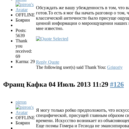
Обсуждать же вашу убежденность в том, что ва
готов.То есть я мог бы начать разговор о том
OFFLINE
классической античности было присуще ощущен
Боярин
ценной информации о мироощущении наших пре
мне известно.
Posts:
5639
Thank
you
received:
69
Karma: 29
Reply
Quote
The following user(s) said Thank You:
Grigoriy
Франц Кафка
04 Июль 2013 11:29
#126
pirron
Я могу только робко предположить, что искус
специфической, присущей главным образом с
OFFLINE
времени. Искусство возникает из объясняюще
Боярин
Еще поэмы Гомера и Гесиода не эмансипирован