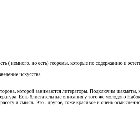
есть ( немного, но есть) теоремы, которые по содержанию и эсте
зведение искусства
ть сторона, которой занимаются литераторы. Подключим шахматы, 
литература. Есть блистательные описания у того же молодого На
асоту и смысл. Это - другое, тоже красивое и очень осмысленное