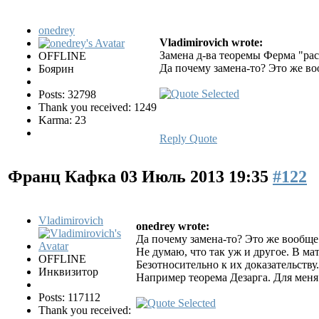
onedrey
Vladimirovich wrote:
Замена д-ва теоремы Ферма "ра
OFFLINE
Да почему замена-то? Это же во
Боярин
Posts: 32798
Thank you received: 1249
Karma: 23
Reply
Quote
Франц Кафка
03 Июль 2013 19:35
#122
Vladimirovich
onedrey wrote:
Да почему замена-то? Это же вообще
Не думаю, что так уж и другое. В ма
OFFLINE
Безотносительно к их доказательству.
Инквизитор
Например теорема Дезарга. Для меня
Posts: 117112
Thank you received: