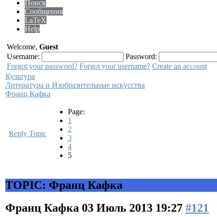
Поиск
Сообщения
LaTeX
Help
Welcome,
Guest
Username:
Password:
Forgot your password?
Forgot your username?
Create an account
Культура
Литература и Изобразительные искусства
Франц Кафка
Page:
1
2
Reply Topic
3
4
5
TOPIC: Франц Кафка
Франц Кафка
03 Июль 2013 19:27
#121