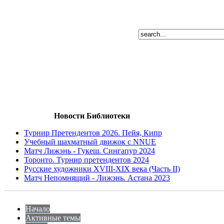
Новости Библиотеки
Турнир Претендентов 2026. Пейя, Кипр
Учебный шахматный движок с NNUE
Матч Лижэнь - Гукеш. Сингапур 2024
Торонто. Турнир претендентов 2024
Русские художники XVIII-XIX века (Часть II)
Матч Непомнящий - Лижэнь. Астана 2023
Начало
Активные темы