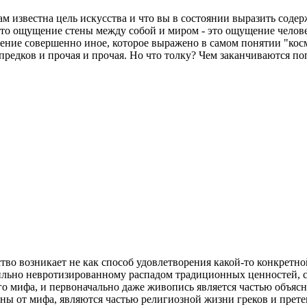
м известна цель искусства и что вы в состоянии выразить содер
, что ощущение стены между собой и миром - это ощущение челове
ие совершенно иное, которое выражено в самом понятии "космос
дков и прочая и прочая. Но что толку? Чем заканчиваются по
ство возникает не как способ удовлетворения какой-то конкретн
ильно невротизированному распадом традиционных ценностей,
го мифа, и первоначально даже живопись является частью объя
ы от мифа, являются частью религиозной жизни греков и претен