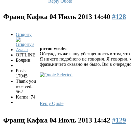
Reply
Quote
Франц Кафка
04 Июль 2013 14:40
#128
Grigoriy
pirron wrote:
Обсуждать же вашу убежденность в том, что 
OFFLINE
Я ничего подобного не говорил. Я говорил, 
Боярин
фразе,ничего сказано не было. Вы в очередно
Posts:
17045
Thank you
received:
562
Karma: 74
Reply
Quote
Франц Кафка
04 Июль 2013 14:42
#129