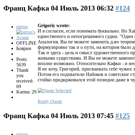
Франц Кафка
04 Июль 2013 06:32
#124
Grigoriy wrote:
pirron
И я согласен, если понимать буквально. Но Ха
единственого и непогрешимого судии. "Один 
Аналогия. Вы не можете заменить д-во теорем
OFFLINE
формулировке так и о пути, на котором было д
Боярин
Так и здесь - цель и смысл художественного 
живыми существами. И Вы не можете заменить 
Posts:
вполне возможно. Относительно Кафки - и нес
5639
Я не хочу, Григорий, присваивать себе чужих 
Thank
Потом его подхватили Набоков и советские ст
you
стойко придкрживался этой позиции даже в ч
received:
69
Karma: 29
Reply
Quote
Франц Кафка
04 Июль 2013 07:45
#125
pirron