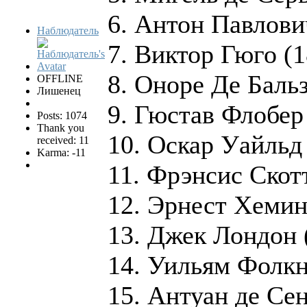
6. Антон Павлови
Наблюдатель
7. Виктор Гюго (
8. Оноре Де Баль
OFFLINE
Лишенец
9. Гюстав Флобер
Posts: 1074
Thank you
10. Оскар Уайль
received: 11
Karma: -11
11. Фрэнсис Скот
12. Эрнест Хемин
13. Джек Лондон 
14. Уильям Фолк
15. Антуан де Се