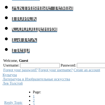
Активные темы
Поиск
Сообщения
LaTeX
Help
Welcome,
Guest
Username:
Password:
Forgot your password?
Forgot your username?
Create an account
Культура
Литература и Изобразительные искусства
Лев Толстой
Page:
1
2
Reply Topic
3