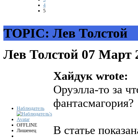
4
5
TOPIC: Лев Толстой
Лев Толстой
07 Март 
Хайдук wrote:
Оруэлла-то за ч
фантасмагория?
Наблюдатель
OFFLINE
В статье показан
Лишенец