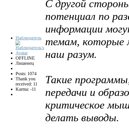
С другой сторон
потенциал по ра
информации могу
Наблюдатель
темам, которые 
наш разум.
OFFLINE
Лишенец
Posts: 1074
Такие программы
Thank you
received: 11
передачи и образ
Karma: -11
критическое мыш
делать выводы.