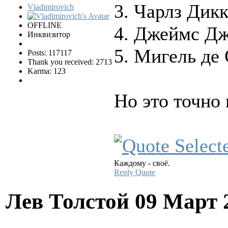
3. Чарлз Дик
Vladimirovich
OFFLINE
4. Джеймс Дж
Инквизитор
5. Мигель де
Posts: 117117
Thank you received: 2713
Karma: 123
Но это точно 
Каждому - своё.
Reply
Quote
Лев Толстой
09 Март 