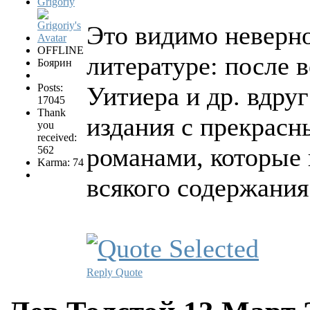
Grigoriy
Это видимо неверно
OFFLINE
литературе: после 
Боярин
Posts:
Уитиера и др. вдру
17045
Thank
издания с прекрасн
you
received:
романами, которые 
562
Karma: 74
всякого содержания
Reply
Quote