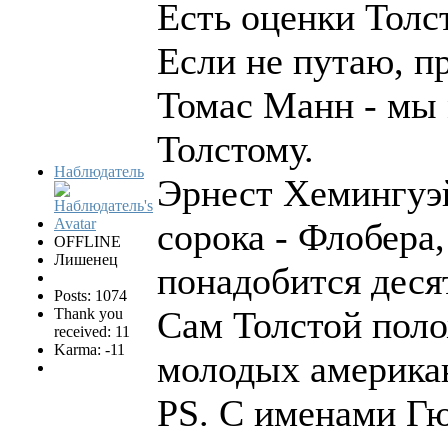
Есть оценки Толс
Если не путаю, п
Томас Манн - мы 
Толстому.
Наблюдатель
Эрнест Хемингуэй
сорока - Флобера,
OFFLINE
Лишенец
понадобится деся
Posts: 1074
Сам Толстой поло
Thank you
received: 11
Karma: -11
молодых американ
PS. С именами Гю