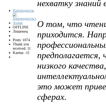
нехватку знаний 
Наблюдатель
О том, что чтен
OFFLINE
Лишенец
приходится. Нап
Posts: 1074
профессиональных
Thank you
received: 11
предполагается, 
Karma: -11
низкого качества
интеллектуальном
это может приве
сферах.