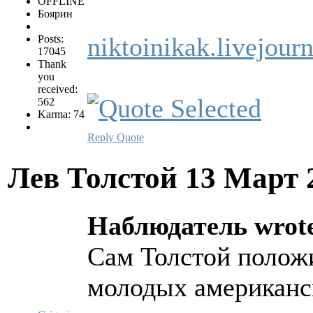
OFFLINE
Боярин
niktoinikak.livejou
Posts:
17045
Thank
you
received:
562
Karma: 74
Reply
Quote
Лев Толстой
13 Март 
Наблюдатель wrot
Сам Толстой полож
молодых американс