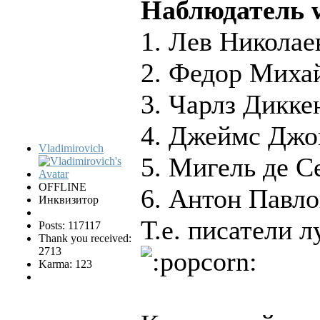
Наблюдатель w
1. Лев Николае
2. Федор Миха
3. Чарлз Дикке
4. Джеймс Джо
Vladimirovich
5. Мигель де С
OFFLINE
6. Антон Павло
Инквизитор
Т.е. писатели л
Posts: 117117
Thank you received:
2713
Karma: 123