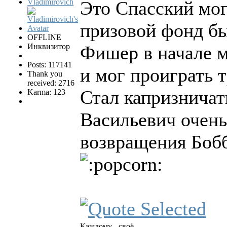
Vladimirovich
Это Спасский мог 
призовой фонд бы
OFFLINE
Инквизитор
Фишер в начале м
Posts: 117141
и мог проиграть 
Thank you
received: 2716
Стал капризничат
Karma: 123
Васильевич очень
возвращения Бобб
Каждому - своё.