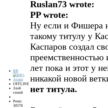
Ruslan73 wrote:
PP wrote:
Ну если и Фишера н
такому титулу у Ка
Каспаров создал св
преемственностью и
лет пока и этот у н
BB
никакой новой ветк
OFFLINE
нет титула.
Злой
гений
Posts:
30578