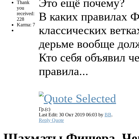
Это ещё почему?
Thank
you
В каких правилах Ф
received:
228
Karma: 7
классических ветка
дерьме вообще дол
Кто себя объявил ч
правила...
Гр.(с)
Last Edit: 30 Окт 2019 06:03 by
BB
.
Reply
Quote
Шахматы Фишера. Чем