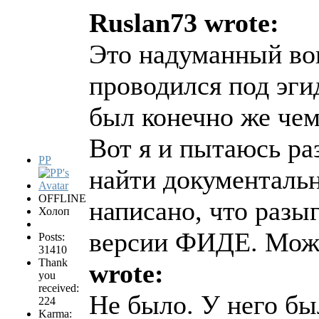
Ruslan73 wrote:
Это надуманный во
проводился под эг
был конечно же че
Вот я и пытаюсь раз
PP
найти документальн
OFFLINE
написано, что разы
Холоп
версии ФИДЕ. Може
Posts:
31410
Thank
wrote:
you
received:
Не было. У него бы
224
Karma: