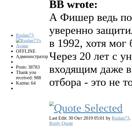
BB wrote:
А Фишер ведь по
уверенно защити
Ruslan73
в 1992, хотя мог 
OFFLINE
Через 20 лет с у
Администратор
входящим даже в 
Posts: 38783
Thank you
received: 988
отбора - это не то
Karma: 64
Last Edit: 30 Окт 2019 05:01 by
Ruslan73
.
Reply
Quote