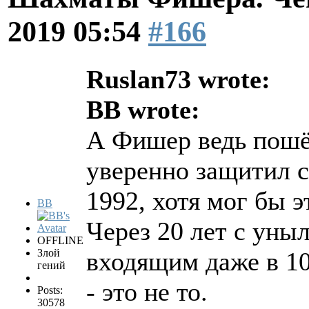
2019 05:54
#166
Ruslan73 wrote:
BB wrote:
А Фишер ведь пошёл
уверенно защитил с
1992, хотя мог бы э
BB
Через 20 лет с уны
OFFLINE
Злой
входящим даже в 10
гений
- это не то.
Posts:
30578