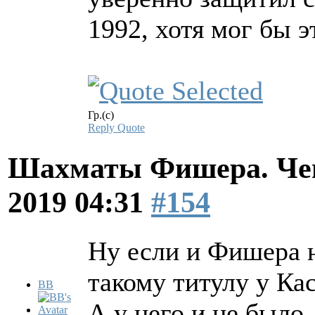
1992, хотя мог бы э
Гр.(с)
Reply
Quote
Шахматы Фишера. Чем
2019 04:31
#154
Ну если и Фишера н
такому титулу у Ка
BB
А у него и не было