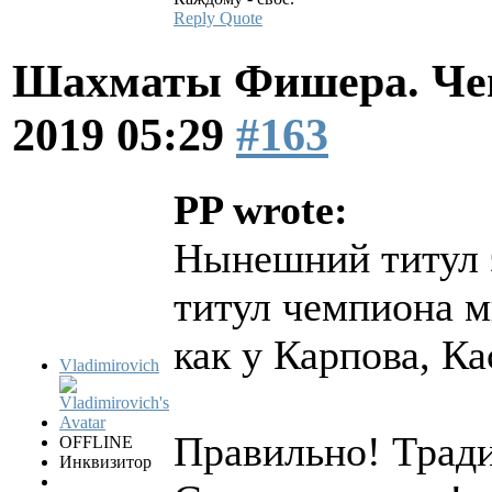
Reply
Quote
Шахматы Фишера. Чем
2019 05:29
#163
PP wrote:
Нынешний титул 
титул чемпиона м
как у Карпова, К
Vladimirovich
Правильно! Тради
OFFLINE
Инквизитор