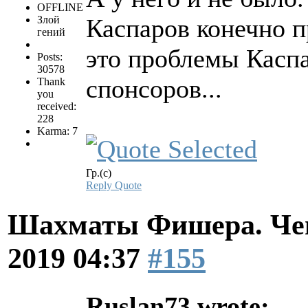
OFFLINE
Злой
Каспаров конечно п
гений
это проблемы Каспа
Posts:
30578
спонсоров...
Thank
you
received:
228
Karma: 7
Гр.(с)
Reply
Quote
Шахматы Фишера. Чем
2019 04:37
#155
Ruslan73 wrote: