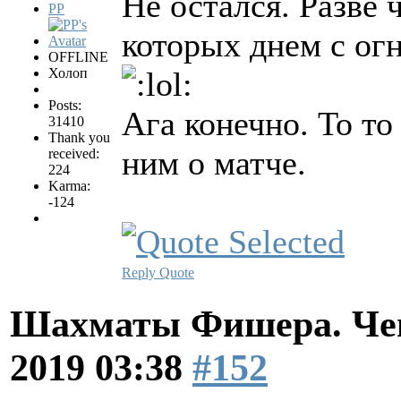
Не остался. Разве 
PP
которых днем с ог
OFFLINE
Холоп
Posts:
Ага конечно. То то
31410
Thank you
ним о матче.
received:
224
Karma:
-124
Reply
Quote
Шахматы Фишера. Чем
2019 03:38
#152