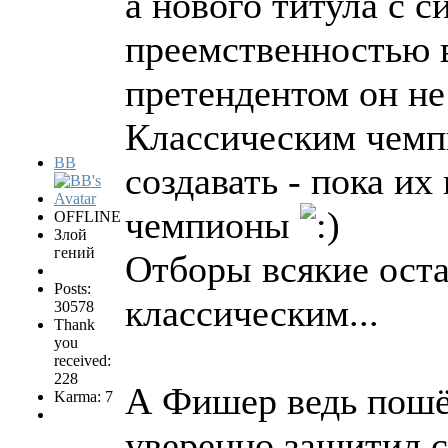
а нового титула с с
преемственностью 
претендентом он не
Классическим чемп
BB
создавать - пока их
чемпионы
OFFLINE
Злой
гений
Отборы всякие ост
Posts:
классическим...
30578
Thank
you
received:
228
А Фишер ведь пошёл
Karma: 7
уверенно защитил с