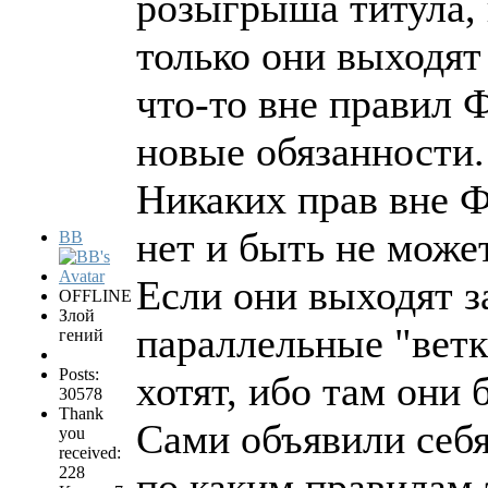
розыгрыша титула,
только они выходят 
что-то вне правил 
новые обязанности.
Никаких прав вне
нет и быть не может
BB
Если они выходят з
OFFLINE
Злой
параллельные "ветк
гений
Posts:
хотят, ибо там они 
30578
Thank
Сами объявили себ
you
received:
228
по каким правилам э