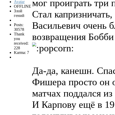
мог проиграть три 
OFFLINE
Злой
Стал капризничать,
гений
Васильевич очень б
Posts:
30578
возвращения Бобби 
Thank
you
received:
228
Karma: 7
Да-да, канешн. Спа
Фишера просто он о
матчах поддался из
И Карпову ещё в 19