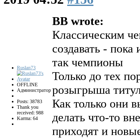
BB wrote:
Классическим че
создавать - пока
так чемпионы
Ruslan73
Только до тех по
OFFLINE
розыгрыша титул
Администратор
Как только они в
Posts: 38783
Thank you
received: 988
делать что-то вн
Karma: 64
приходят и новые