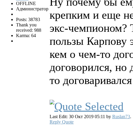
Ну почему бы ему
OFFLINE
Администратор
крепким и еще н
Posts: 38783
экс-чемпионом? 
Thank you
received: 988
Karma: 64
пользы Карпову э
кем о чем-то дог
договорился, но д
то договаривался
Last Edit: 30 Окт 2019 05:11 by
Ruslan73
.
Reply
Quote