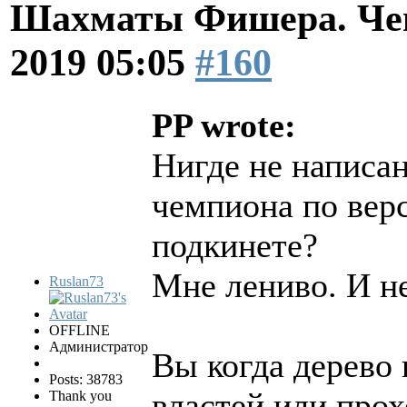
Шахматы Фишера. Чем
2019 05:05
#160
PP wrote:
Нигде не написан
чемпиона по ве
подкинете?
Мне лениво. И не
Ruslan73
OFFLINE
Администратор
Вы когда дерево 
Posts: 38783
властей или про
Thank you