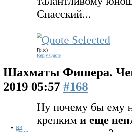
талантливому юнош
Спасский...
Гр.(с)
Reply
Quote
Шахматы Фишера. Чем
2019 05:57
#168
Ну почему бы ему н
крепким
и еще не
BB