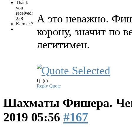
Thank
you
received:
А это неважно. Фиш
228
Karma: 7
корону, значит по 
легитимен.
Гр.(с)
Reply
Quote
Шахматы Фишера. Чем
2019 05:56
#167