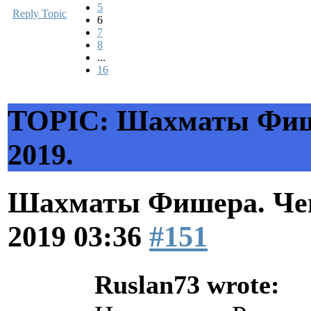
5
Reply Topic
6
7
8
...
16
TOPIC: Шахматы Фиш
2019.
Шахматы Фишера. Чем
2019 03:36
#151
Ruslan73 wrote: