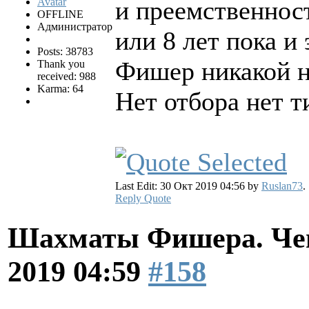
и преемственнос
OFFLINE
Администратор
или 8 лет пока и 
Posts: 38783
Фишер никакой но
Thank you
received: 988
Karma: 64
Нет отбора нет т
Last Edit: 30 Окт 2019 04:56 by
Ruslan73
.
Reply
Quote
Шахматы Фишера. Чем
2019 04:59
#158