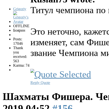
Титул чемпиона по
Grigoriy
OFFLINE
Это неточно, кажет
Боярин
Posts:
изменяет, сам Фише
17046
Thank
звание Чемпиона м
you
received:
563
Karma: 74
Reply
Quote
Шахматы Фишера. Чем
2019 04:52
#156