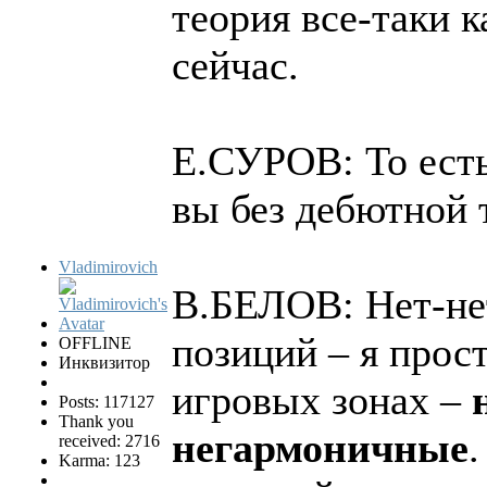
теория все-таки к
сейчас.
Е.СУРОВ: То есть
вы без дебютной 
Vladimirovich
В.БЕЛОВ: Нет-нет,
позиций – я прос
OFFLINE
Инквизитор
игровых зонах –
Posts: 117127
Thank you
негармоничные
.
received: 2716
Karma: 123