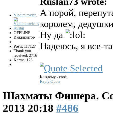
Ruslan73 wrote:
А порой, перепут
Vladimirovich
королем, дедушки
Ну да
OFFLINE
Инквизитор
Надеюсь, я все-т
Posts: 117127
Thank you
received: 2716
Karma: 123
Каждому - своё.
Reply
Quote
Шахматы Фишера. Со
2013 20:18
#486