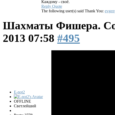
Каждому - своё.
Reply
Quote
The following user(s) said Thank You:
evgen
Шахматы Фишера. Со
2013 07:58
#495
E-not2
OFFLINE
Светлейший