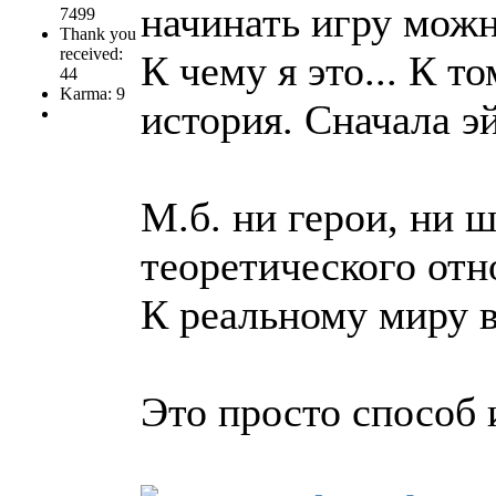
начинать игру можн
7499
Thank you
received:
К чему я это... К т
44
Karma: 9
история. Сначала э
М.б. ни герои, ни 
теоретического от
К реальному миру в
Это просто способ 