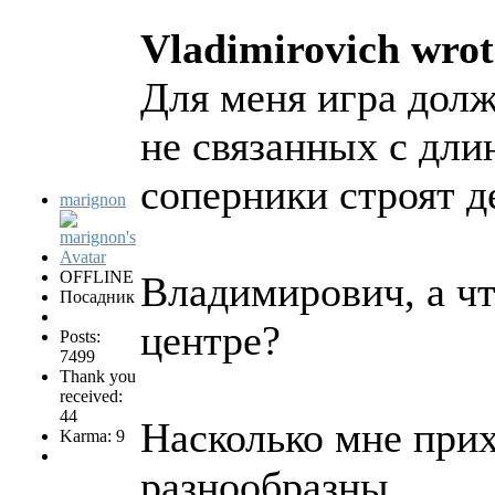
Vladimirovich wrot
Для меня игра дол
не связанных с дли
соперники строят д
marignon
OFFLINE
Владимирович, а чт
Посадник
центре?
Posts:
7499
Thank you
received:
44
Насколько мне прих
Karma: 9
разнообразны.