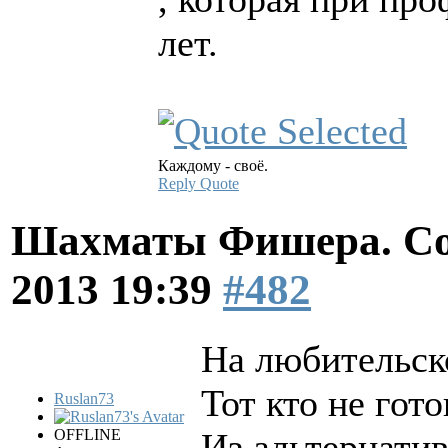
лет.
Каждому - своё.
Reply
Quote
Шахматы Фишера. Со
2013 19:39
#482
На любительск
Тот кто не гот
Ruslan73
OFFLINE
Из альтернатив