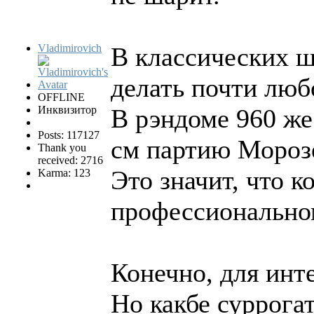
Vladimirovich
В классических ш
делать почти люб
OFFLINE
Инквизитор
В рэндоме 960 же
Posts: 117127
см партию Морозе
Thank you
received: 2716
Это значит, что 
Karma: 123
профессиональном
Конечно, для инт
Но какбе суррога