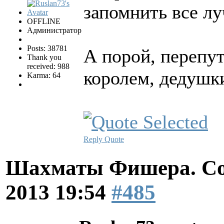
запомнить все л
OFFLINE
Администратор
Posts: 38781
А порой, перепут
Thank you
received: 988
королем, дедушк
Karma: 64
Reply
Quote
Шахматы Фишера. Со
2013 19:54
#485