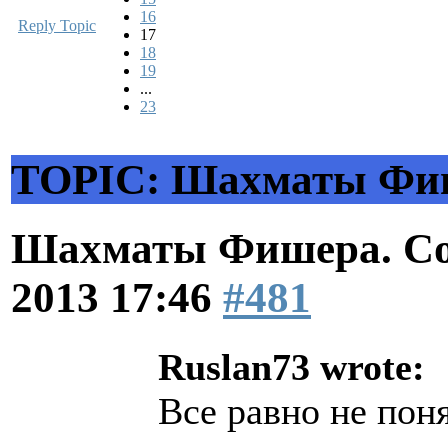
16
Reply Topic
17
18
19
...
23
TOPIC: Шахматы Фише
Шахматы Фишера. Со
2013 17:46
#481
Ruslan73 wrote:
Все равно не пон