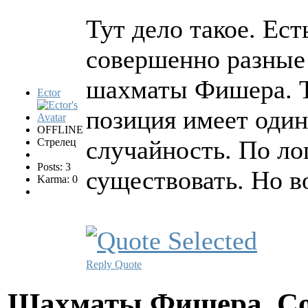
Тут дело такое. Ест
совершенно разные
шахматы Фишера. Та
Ector
позиция имеет один
OFFLINE
случайность. По ло
Стрелец
Posts: 3
существовать. Но во
Karma: 0
Reply
Quote
Шахматы Фишера. Со