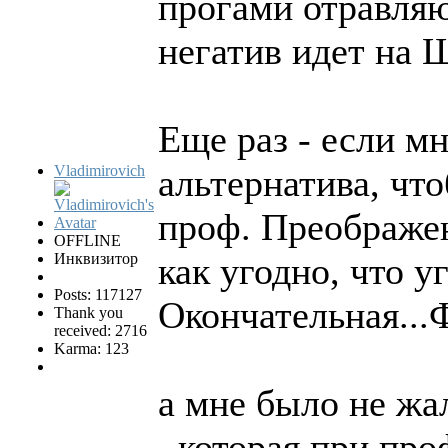
прогами отравляю
негатив идет на 
Еще раз - если м
Vladimirovich
альтернатива, чт
проф. Преображе
OFFLINE
Инквизитор
как угодно, что уг
Posts: 117127
Окончательная...
Thank you
received: 2716
Karma: 123
а мне было не жа
, которая при пр