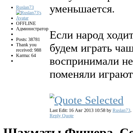
уменьшается.
Ruslan73
OFFLINE
Администратор
Если народ ходит
Posts: 38781
будем играть чащ
Thank you
received: 988
Karma: 64
воспринимали не
поменяли играют
Last Edit: 16 Авг 2013 10:58 by
Ruslan73
.
Reply
Quote
Шахматы Фишера. Со