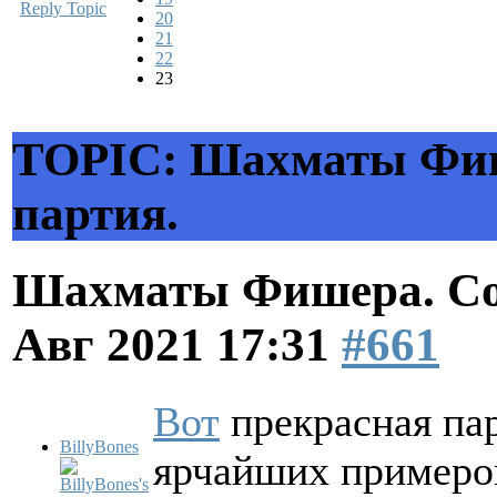
Reply Topic
20
21
22
23
TOPIC: Шахматы Фиш
партия.
Шахматы Фишера. Со
Авг 2021 17:31
#661
Вот
прекрасная пар
BillyBones
ярчайших пример