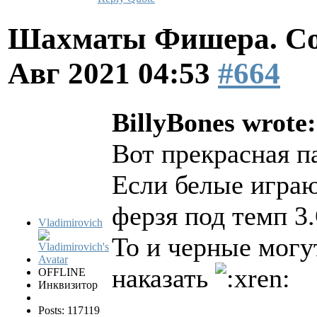
Шахматы Фишера. Со
Авг 2021 04:53
#664
BillyBones wrote:
Вот прекрасная п
Если белые играю
ферзя под темп 3
Vladimirovich
То и черные могу
наказать
OFFLINE
Инквизитор
Posts: 117119