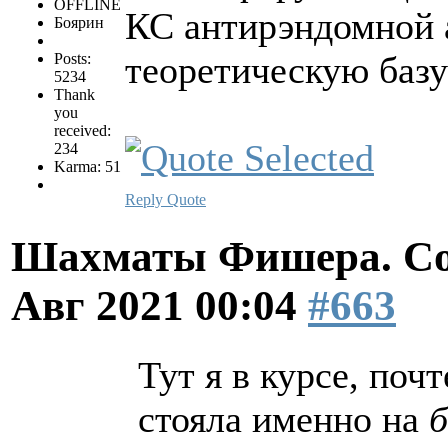
OFFLINE
КС антирэндомной а
Боярин
теоретическую базу
Posts:
5234
Thank
you
received:
234
Karma: 51
Reply
Quote
Шахматы Фишера. Со
Авг 2021 00:04
#663
Тут я в курсе, поч
стояла именно на
б