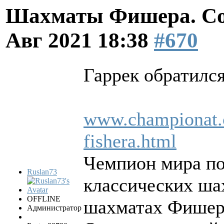
Шахматы Фишера. Со
Авг 2021 18:38
#670
Гаррек обратилс
www.championat.c
fishera.html
Чемпион мира по
Ruslan73
классических ша
OFFLINE
шахматах Фишер
Администратор