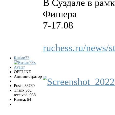
В Суздале в рам
Фишера
7-17.08
ruchess.ru/news/s
Ruslan73
OFFLINE
Администратор
Posts: 38780
Thank you
received: 988
Karma: 64