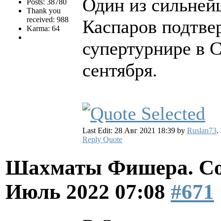
Один из сильней
Posts: 38780
Thank you
received: 988
Каспаров подтве
Karma: 64
супертурнире в С
сентября.
Last Edit: 28 Авг 2021 18:39 by
Ruslan73
.
Reply
Quote
Шахматы Фишера. Со
Июль 2022 07:08
#671