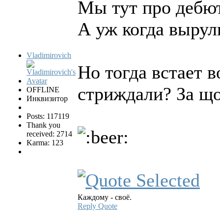
Мы тут про дебю
А уж когда вырули
Vladimirovich
Но тогда встает 
стриждали? За щ
OFFLINE
Инквизитор
Posts: 117119
Thank you
received: 2714
Karma: 123
Каждому - своё.
Reply
Quote