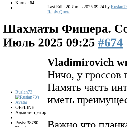
Karma: 64
Last Edit: 20 Июль 2025 09:24 by
Ruslan7
Reply
Quote
Шахматы Фишера. Со
Июль 2025 09:25
#674
Vladimirovich wr
Ничо, у гроссов 
Память часть инт
Ruslan73
иметь преимущес
OFFLINE
Администратор
Важно что планк
Posts: 38780