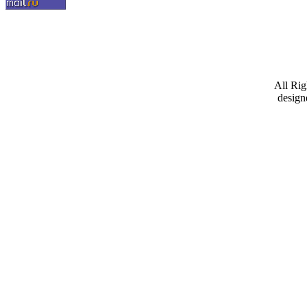
All Ri
design