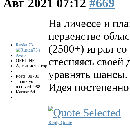
Авг 2021 07:12
#669
На личессе и пл
первенстве обла
Ruslan73
(2500+) играл с
стесняясь своей
OFFLINE
Администратор
уравнять шансы.
Posts: 38780
Thank you
Идея постепенно 
received: 988
Karma: 64
Reply
Quote