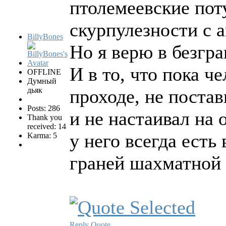
птолемеевские пот
скурпулезности с 
BillyBones
Но я верю в безгр
И в то, что пока ч
OFFLINE
Думный
дьяк
проходе, не поста
Posts: 286
и не настаивал на
Thank you
received: 14
у него всегда есть
Karma: 5
граней шахматной
Reply
Quote