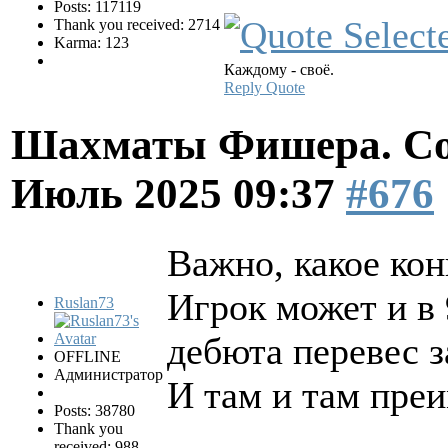
Posts: 117119
Thank you received: 2714
Karma: 123
Каждому - своё.
Reply
Quote
Шахматы Фишера. Со
Июль 2025 09:37
#676
Важно, какое ко
Игрок может и в 
Ruslan73
дебюта перевес з
OFFLINE
Администратор
И там и там пре
Posts: 38780
Thank you
received: 988