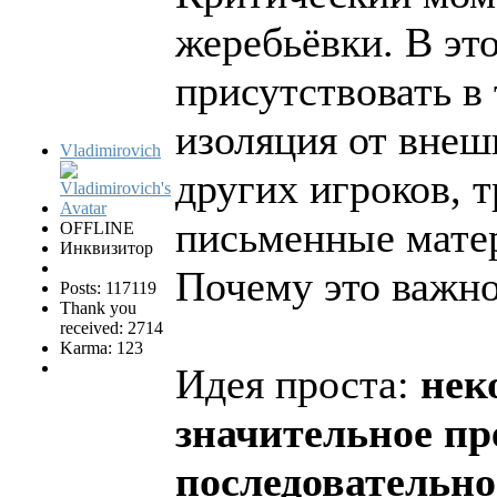
жеребьёвки. В эт
присутствовать в
изоляция от внеш
Vladimirovich
других игроков, 
письменные мате
OFFLINE
Инквизитор
Почему это важн
Posts: 117119
Thank you
received: 2714
Karma: 123
Идея проста:
нек
значительное п
последовательно