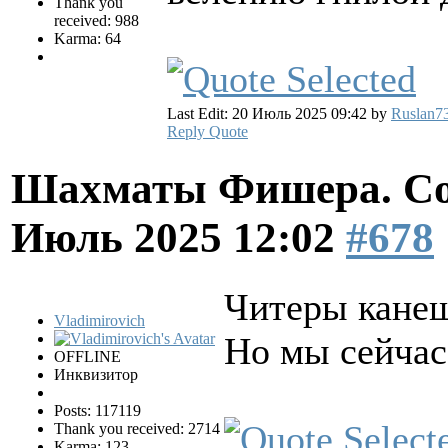
Thank you
received: 988
Karma: 64
Last Edit: 20 Июль 2025 09:42 by
Ruslan7
Reply
Quote
Шахматы Фишера. Со
Июль 2025 12:02
#678
Читеры канеш
Vladimirovich
Но мы сейчас 
OFFLINE
Инквизитор
Posts: 117119
Thank you received: 2714
Karma: 123