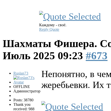
Каждому - своё.
Reply
Quote
Шахматы Фишера. Со
Июль 2025 09:23
#673
Непонятно, в че
Ruslan73
жеребьевки. Их 
OFFLINE
Администратор
Posts: 38780
Thank you
received: 988