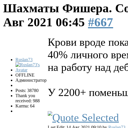
Шахматы Фишера. Со
Авг 2021 06:45
#667
Крови вроде пока
40% личного вре
Ruslan73
на работу над де
OFFLINE
Администратор
У 2200+ поменьш
Posts: 38780
Thank you
received: 988
Karma: 64
Last Edit: 14 Авг 2021 09:10 by
Ruslan73
.