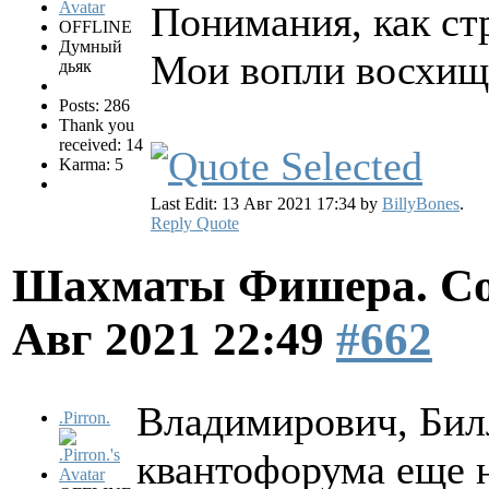
Понимания, как ст
OFFLINE
Думный
Мои вопли восхищ
дьяк
Posts: 286
Thank you
received: 14
Karma: 5
Last Edit: 13 Авг 2021 17:34 by
BillyBones
.
Reply
Quote
Шахматы Фишера. Со
Авг 2021 22:49
#662
Владимирович, Билл
.Pirron.
квантофорума еще н