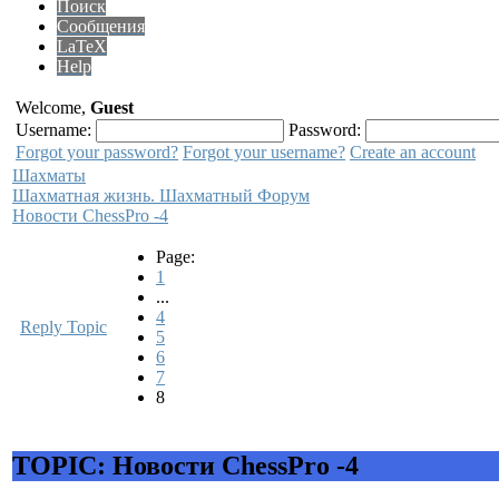
Поиск
Сообщения
LaTeX
Help
Welcome,
Guest
Username:
Password:
Forgot your password?
Forgot your username?
Create an account
Шахматы
Шахматная жизнь. Шахматный Форум
Новости ChessPro -4
Page:
1
...
4
Reply Topic
5
6
7
8
TOPIC: Новости ChessPro -4