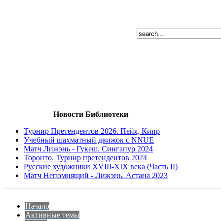
Новости Библиотеки
Турнир Претендентов 2026. Пейя, Кипр
Учебный шахматный движок с NNUE
Матч Лижэнь - Гукеш. Сингапур 2024
Торонто. Турнир претендентов 2024
Русские художники XVIII-XIX века (Часть II)
Матч Непомнящий - Лижэнь. Астана 2023
Начало
Активные темы