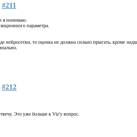
4
#211
и я понимаю.
зиционного параметра.
де нейросетки, то оценка не должна сильно прыгать, кроме эндш
инально.
2
#212
вечу. Это уже больше к Viz'у вопрос.