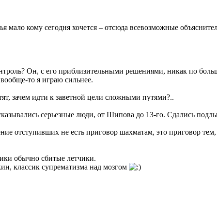
 мало кому сегодня хочется – отсюда всевозможные объяснительн
троль? Он, с его приблизительными решениями, никак по большо
 вообще-то я играю сильнее.
ят, зачем идти к заветной цели сложными путями?..
казывались серьезные люди, от Шипова до 13-го. Сдались подл
ние отступивших не есть приговор шахматам, это приговор тем, 
сики обычно сбитые летчики.
ин, классик супрематизма над мозгом