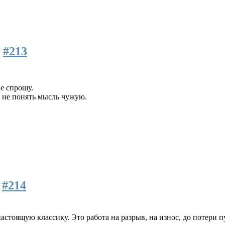
0
#213
не спрошу.
о не понять мысль чужую.
4
#214
настоящую классику. Это работа на разрыв, на износ, до потери п