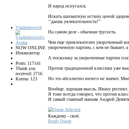
И народ испугался.
Искать шахматную истину ценой здоровья
‘’даешь увлекательность!’’
Vladimirovich
На самом деле - обычная трусость.
Чем еще привлекателен укороченный кон
укороченную партию, с кем не бывает, а
NOW ONLINE
Инквизитор
А поскольку за укороченные партии плат
Posts: 117141
Против традиционной классики уже выс
Thank you
received: 2716
Но это абсолютно ничего не значит. Мне
Karma: 123
Вообще. хорошая мысль. Ивану респект.
Я тоже всегда говорил, что против клас
И самый главный маньяк Андрей Девятк
Каждому - своё.
Reply
Quote