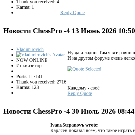
Thank you received: 4
Karma: 1
Reply
Quote
Новости ChessPro -4
13 Июнь 2026 10:5
Vladimirovich
Ну да и ладно. Там я все равно 
И на другом форуме очень легк
NOW ONLINE
Инквизитор
Posts: 117141
Thank you received: 2716
Karma: 123
Каждому - своё.
Reply
Quote
Новости ChessPro -4
30 Июль 2026 08:4
IvanъStepanovъ wrote:
Карлсен показал всем, что такое играть 