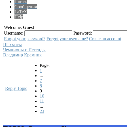
Поиск
Сообщения
LaTeX
Help
Welcome,
Guest
Username:
Password:
Forgot your password?
Forgot your username?
Create an account
Шахматы
Чемпионы и Легенды
Владимир Крамник
Page:
1
...
7
8
Reply Topic
9
10
11
...
23