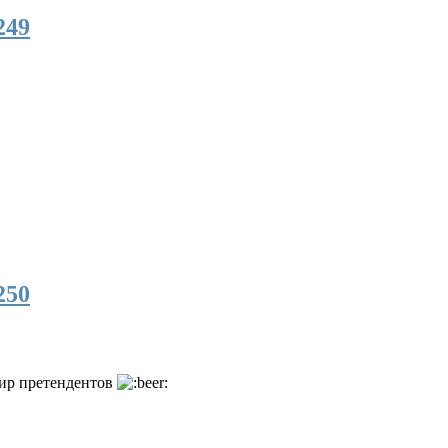
249
250
нир претендентов