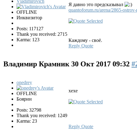
Vladimirovich
Я давно это предсказывал
quantoforum.ru/arena/2865-ostrov
OFFLINE
Инквизитор
Posts: 117127
Thank you received: 2715
Karma: 123
Каждому - своё.
Reply
Quote
Владимир Крамник
30 Окт 2017 09:32
#
onedrey
хехе
OFFLINE
Боярин
Posts: 32798
Thank you received: 1249
Karma: 23
Reply
Quote