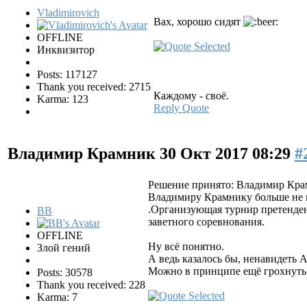
Vladimirovich
Вах, хорошо сидят
OFFLINE
Инквизитор
Posts: 117127
Thank you received: 2715
Каждому - своё.
Karma: 123
Reply
Quote
Владимир Крамник
30 Окт 2017 08:29
#
Решение принято: Владимир Крам
Владимиру Крамнику больше не на
.Oрганизующая турнир претенден
BB
заветного соревнования.
OFFLINE
Ну всё понятно.
Злой гений
А ведь казалось бы, ненавидеть 
Можно в принципе ещё грохнуть К
Posts: 30578
Thank you received: 228
Karma: 7