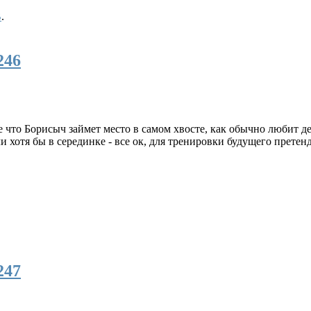
B
.
246
 что Борисыч займет место в самом хвосте, как обычно любит дел
и хотя бы в серединке - все ок, для тренировки будущего претенд
247