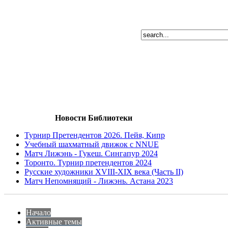
Новости Библиотеки
Турнир Претендентов 2026. Пейя, Кипр
Учебный шахматный движок с NNUE
Матч Лижэнь - Гукеш. Сингапур 2024
Торонто. Турнир претендентов 2024
Русские художники XVIII-XIX века (Часть II)
Матч Непомнящий - Лижэнь. Астана 2023
Начало
Активные темы