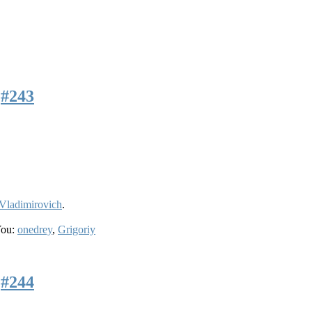
7
#243
Vladimirovich
.
You:
onedrey
,
Grigoriy
3
#244