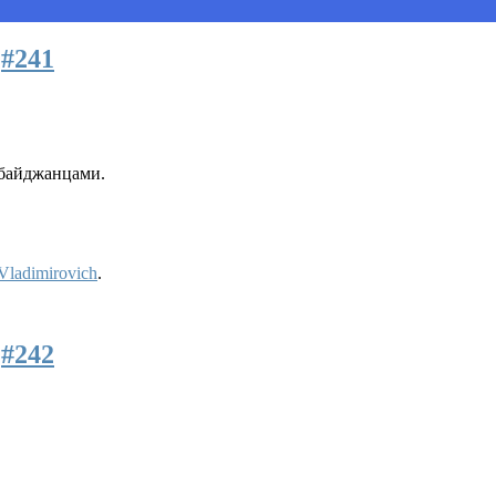
2
#241
рбайджанцами.
Vladimirovich
.
5
#242