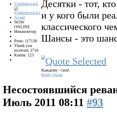
Десятки - тот, кт
Vladimirovich
и у кого были ре
NOW
классического че
ONLINE
Инквизитор
Шансы - это шанс
Posts: 117130
Thank you
received: 2716
Karma: 123
Каждому - своё.
Reply
Quote
Несостоявшийся рева
Июль 2011 08:11
#93