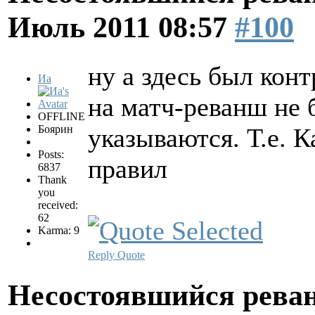
Июль 2011 08:57
#100
ну а здесь был конт
Иа
на матч-реванш не 
OFFLINE
Боярин
указываются. Т.е. 
Posts:
правил
6837
Thank
you
received:
62
Karma: 9
Reply
Quote
Несостоявшийся рева