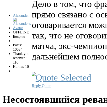
Дело в том, что фр
прямо связано с о
Alexander
оговаривается мож
OFFLINE
так, что не оговор
Боярин
матча, экс-чемпион
Posts:
10534
дальнейшем полнос
Thank you
received:
110
Karma: 10
Reply
Quote
Несостоявшийся рева