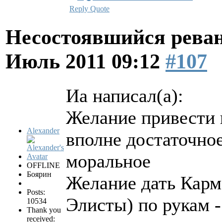
Reply
Quote
Несостоявшийся рева
Июль 2011 09:12
#107
Иа написал(а):
Желание привести 
Alexander
вполне достаточно
моральное
OFFLINE
Боярин
Желание дать Кар
Posts:
Элисты) по рукам 
10534
Thank you
received: