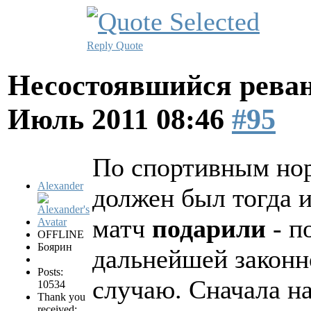
Reply
Quote
Несостоявшийся рева
Июль 2011 08:46
#95
По спортивным но
Alexander
должен был тогда и
матч
подарили
- п
OFFLINE
Боярин
дальнейшей законн
Posts:
случаю. Сначала на
10534
Thank you
received: