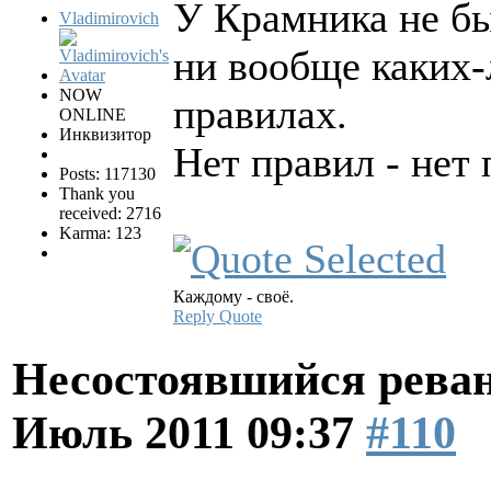
У Крамника не бы
Vladimirovich
ни вообще каких-
NOW
правилах.
ONLINE
Инквизитор
Нет правил - нет
Posts: 117130
Thank you
received: 2716
Karma: 123
Каждому - своё.
Reply
Quote
Несостоявшийся рева
Июль 2011 09:37
#110