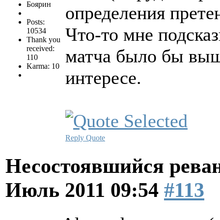
Боярин
определения прете
Posts:
Что-то мне подсказ
10534
Thank you
received:
матча было бы выш
110
Karma: 10
интересе.
Reply
Quote
Несостоявшийся рева
Июль 2011 09:54
#113