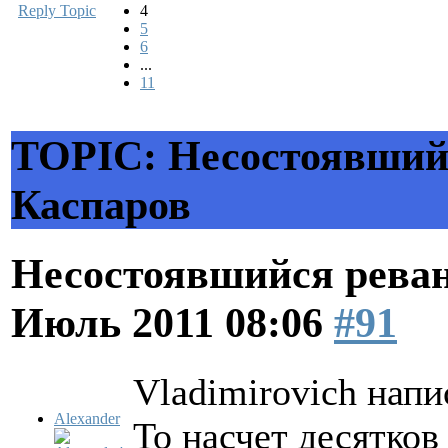
Reply Topic
4
5
6
...
11
TOPIC: Несостоявший
Каспаров
Несостоявшийся рева
Июль 2011 08:06
#91
Vladimirovich напи
Alexander
То насчет десятков