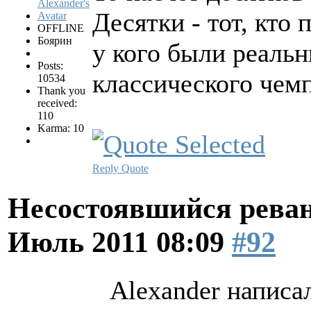
Десятки - тот, кто 
OFFLINE
Боярин
у кого были реаль
Posts:
классического чем
10534
Thank you
received:
110
Karma: 10
Reply
Quote
Несостоявшийся рева
Июль 2011 08:09
#92
Alexander написал