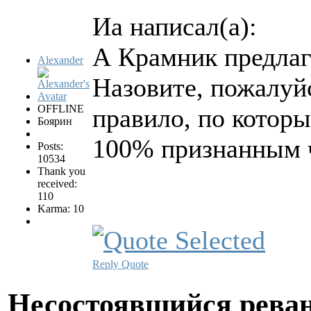
Иа написал(а):
А Крамник предлаг
Alexander
Назовите, пожалуйс
OFFLINE
правило, по котор
Боярин
100% признанным 
Posts:
10534
Thank you
received:
110
Karma: 10
Reply
Quote
Несостоявшийся рева