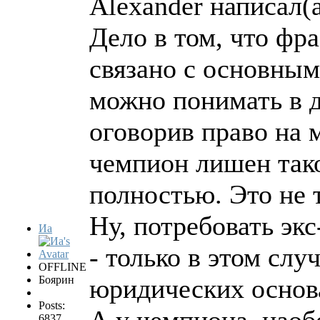
Alexander написал(а
Дело в том, что фр
связано с основным
можно понимать в д
оговорив право на 
чемпион лишен так
полностью. Это не 
Ну, потребовать эк
Иа
- только в этом слу
OFFLINE
Боярин
юридических основ
Posts:
А у чемпиона, наобо
6837