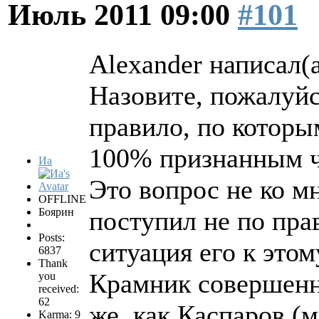
Июль 2011 09:00
#101
Alexander написал(а
Назовите, пожалуйс
правило, по которы
100% признанным 
Иа
Это вопрос не ко мн
OFFLINE
Боярин
поступил не по пра
Posts:
ситуация его к это
6837
Thank
Крамник совершенно
you
received:
62
же, как Каспаров (
Karma: 9