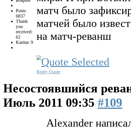
Боярин
матч было зафиксир
Posts:
6837
матчей было извест
Thank
you
received:
на матч-реванш
62
Karma: 9
Reply
Quote
Несостоявшийся рева
Июль 2011 09:35
#109
Alexander написал