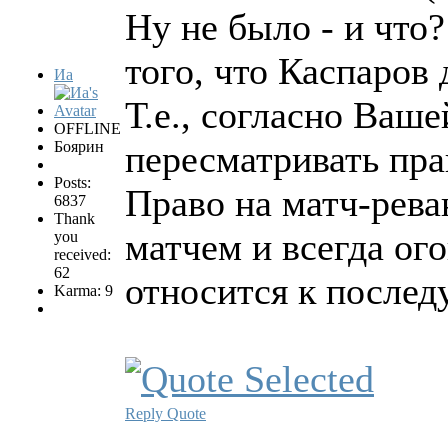
Ну не было - и что?
того, что Каспаров
Иа
Т.е., согласно Ваше
OFFLINE
Боярин
пересматривать пра
Posts:
Право на матч-рева
6837
Thank
матчем и всегда ог
you
received:
62
относится к после
Karma: 9
Reply
Quote