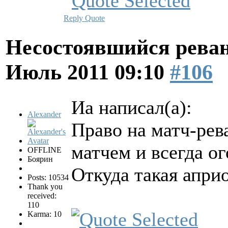
Reply
Quote
Несостоявшийся рева
Июль 2011 09:10
#106
Иа написал(а):
Alexander
Право на матч-рев
матчем и всегда ог
OFFLINE
Боярин
Откуда такая апри
Posts: 10534
Thank you
received:
110
Karma: 10