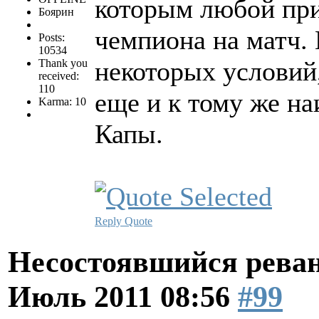
которым любой при
Боярин
чемпиона на матч.
Posts:
10534
некоторых условий
Thank you
received:
110
еще и к тому же н
Karma: 10
Капы.
Reply
Quote
Несостоявшийся рева
Июль 2011 08:56
#99