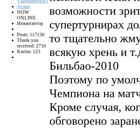
возможности зрит
NOW
ONLINE
супертурнирах до
Инквизитор
то тщательно жм
Posts: 117130
Thank you
received: 2716
всякую хрень и т.
Karma: 123
Бильбао-2010
Поэтому по умолч
Чемпиона на матч
Кроме случая, ко
обговорено заран