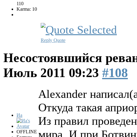
110
Karma: 10
Reply
Quote
Несостоявшийся рева
Июль 2011 09:23
#108
Alexander написал(а
Откуда такая апри
Иа
Из правил проведен
мира. И при Ботвин
OFFLINE