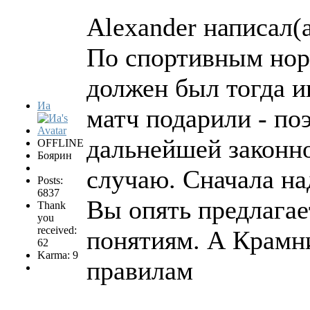
Alexander написал(а
По спортивным нор
должен был тогда и
Иа
матч подарили - по
дальнейшей законно
OFFLINE
Боярин
случаю. Сначала на
Posts:
6837
Вы опять предлагае
Thank
you
received:
понятиям. А Крамни
62
Karma: 9
правилам