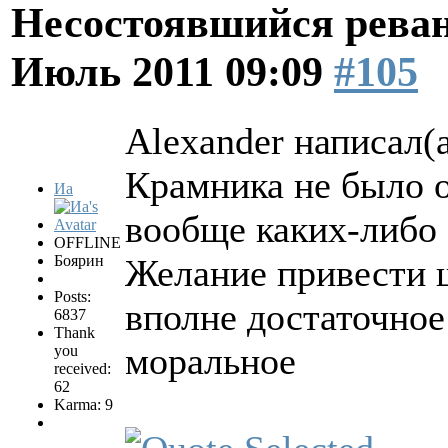
Несостоявшийся рева
Июль 2011 09:09
#105
Alexander написал(а
Крамника не было о
Иа
вообще каких-либо 
OFFLINE
Боярин
Желание привести 
Posts:
вполне достаточное
6837
Thank
моральное
you
received:
62
Karma: 9