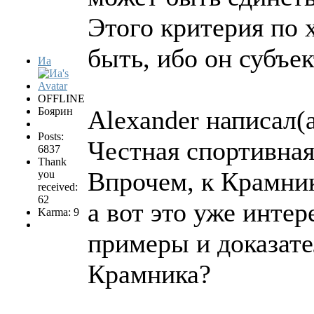
Этого критерия по
быть, ибо он субъек
Иа
OFFLINE
Боярин
Alexander написал(а
Posts:
Честная спортивная
6837
Thank
Впрочем, к Крамник
you
received:
62
а вот это уже интер
Karma: 9
примеры и доказате
Крамника?