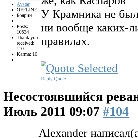
же, как Каспаров
OFFLINE
У Крамника не был
Боярин
ни вообще каких-ли
Posts:
10534
правилах.
Thank you
received:
110
Karma: 10
Reply
Quote
Несостоявшийся рева
Июль 2011 09:07
#104
Alexander написал(а