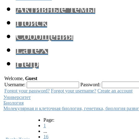
Активные темы
Поиск
Сообщения
LaTeX
Help
Welcome,
Guest
Username:
Password:
Forgot your password?
Forgot your username?
Create an account
Университет
Биология
Молекулярная и клеточная биология, генетика, биология разви
Page:
1
...
16