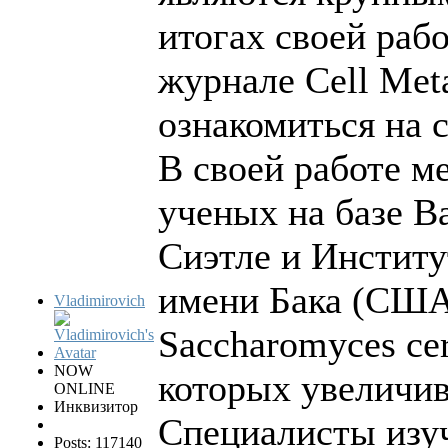
итогах своей раб
журнале Cell Met
ознакомиться на с
В своей работе м
ученых на базе В
Сиэтле и Институ
имени Бака (США
Vladimirovich
Saccharomyces cer
NOW
которых увеличив
ONLINE
Инквизитор
Специалисты изу
Posts: 117140