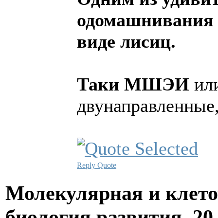
одомашнивания 
виде лисиц.
Таки МШЭИ
ил
двунаправленные,
Reply
Quote
Молекулярная и клето
биология развития.
20