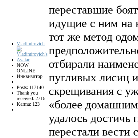
переставшие боят
идущие с ним на 
тот же метод одо
Vladimirovich
предположительно
отбирали наимене
NOW
ONLINE
пугливых лисиц и
Инквизитор
скрещивания с у
Posts: 117140
Thank you
received: 2716
«более домашним
Karma: 123
удалось достичь 
перестали вести 