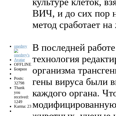
культуре клеток, в
ВИЧ, и до сих пор н
метод сработает на
В последней работе
onedrey
технология редакти
OFFLINE
организма трансге
Боярин
Posts:
гены вируса были 
32798
Thank
каждого органа. Чт
you
received:
модифицированную д
1249
Karma: 23
животных, ученые 