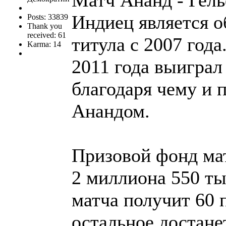
Матч Ананд - Гель
Индиец является о
Posts: 33839
Thank you
received: 61
титула с 2007 года
Karma: 14
2011 года выиграл
благодаря чему и 
Анандом.
Призовой фонд мат
2 миллиона 550 ты
матча получит 60 
остальное достане