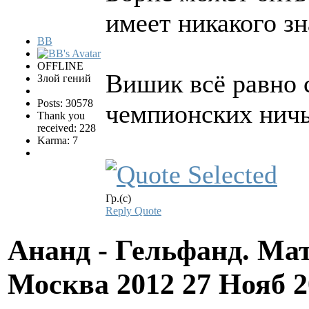
имеет никакого з
BB
OFFLINE
Вишик всё равно 
Злой гений
Posts: 30578
чемпионских ничь
Thank you
received: 228
Karma: 7
Гр.(с)
Reply
Quote
Ананд - Гельфанд. Ма
Москва 2012
27 Нояб 2