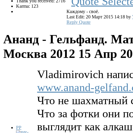
Thank you received: 2716
Karma: 123
Каждому - своё.
Last Edit: 20 Март 2015 14:18 by
Reply
Quote
Ананд - Гельфанд. Ма
Москва 2012
15 Апр 20
Vladimirovich напис
www.anand-gelfand
Что не шахматный с
Что за фотки они п
выглядит как алкаш
PP