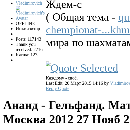
Ждем-с
Vladimirovich
( Общая тема -
qu
OFFLINE
chempionat-...khm
Инквизитор
мира по шахматам.
Posts: 117143
Thank you
received: 2716
Karma: 123
Каждому - своё.
Last Edit: 20 Март 2015 14:16 by
Vladimiro
Reply
Quote
Ананд - Гельфанд. Ма
Москва 2012
27 Нояб 2