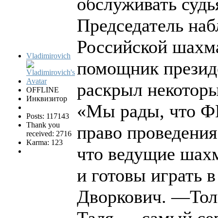
обслуживать судь
Председатель наб
Российской шахм
Vladimirovich
помощник презид
раскрыл некотор
OFFLINE
Инквизитор
«Мы рады, что Ф
Posts: 117143
Thank you
право проведени
received: 2716
Karma: 123
что ведущие шах
и готовы играть 
Дворкович. —Тол
Таля — самый сер