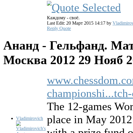
Каждому - своё.
Last Edit: 20 Март 2015 14:17 by
Vladimiro
Reply
Quote
Ананд - Гельфанд. Ма
Москва 2012
29 Нояб 2
www.chessdom.com
championshi...tch-
The 12-games Wor
place in May 2012 
Vladimirovich
with a prize fund o