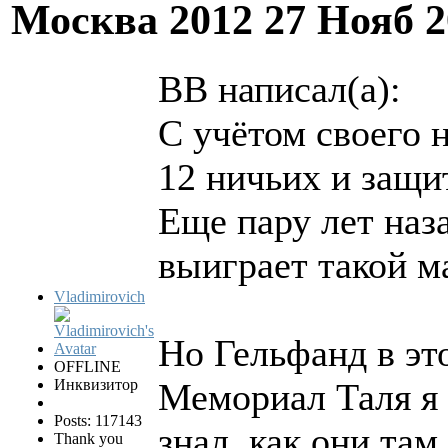
Москва 2012
27 Нояб 2
BB написал(а):
С учётом своего 
12 ничьих и защи
Еще пару лет наз
выиграет такой ма
Vladimirovich
Но Гельфанд в это
OFFLINE
Инквизитор
Мемориал Таля я 
Posts: 117143
знал, как они там
Thank you