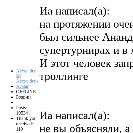
Иа написал(а):
на протяжении оче
был сильнее Ананда
супертурнирах и в 
И этот человек зап
Alexander
троллинге
OFFLINE
Боярин
Posts:
Иа написал(а):
10534
Thank you
received:
не вы объясняли, а
110