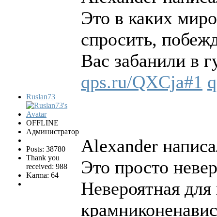
Это в каких мир
спросить, побеж
Вас забанили в г
qps.ru/QXCja#1
q
Ruslan73
OFFLINE
Администратор
Alexander написа
Posts: 38780
Thank you
Это просто неве
received: 988
Karma: 64
Невероятная для 
крамниконенавис