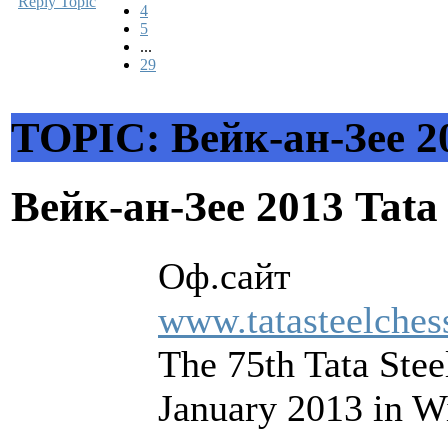
Reply Topic
4
5
...
29
TOPIC: Вейк-ан-Зее 20
Вейк-ан-Зее 2013 Tata
Оф.сайт
www.tatasteelches
The 75th Tata Stee
January 2013 in W