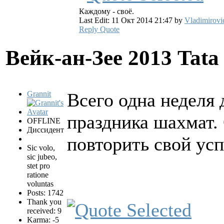
Каждому - своё.
Last Edit: 11 Окт 2014 21:47 by
Vladimirovi
Reply
Quote
Вейк-ан-Зее 2013 Tata
Grannit
Всего одна неделя 
праздника шахмат.
OFFLINE
Диссидент
повторить свой ус
Sic volo,
sic jubeo,
stet pro
ratione
voluntas
Posts: 1742
Thank you
received: 9
Karma: -5