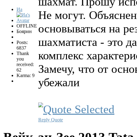
шахмат. Прошу испо
Иа
Не могут. Объясне
основываться на ре
OFFLINE
Боярин
шахматиста - это да
Posts:
6837
комплекс характери
Thank
you
received:
Замечу, что от осн
62
Karma: 9
убежали
Reply
Quote