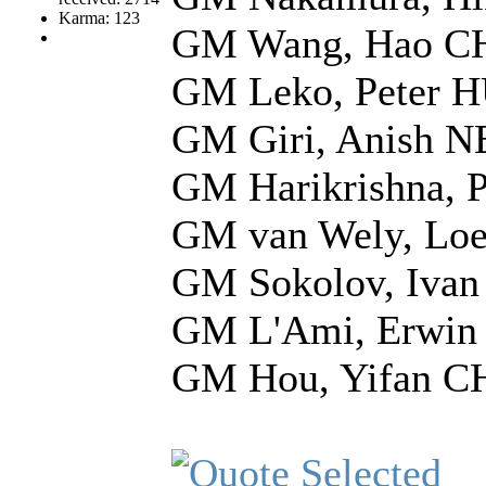
Karma: 123
GM Wang, Hao C
GM Leko, Peter 
GM Giri, Anish N
GM Harikrishna, 
GM van Wely, Lo
GM Sokolov, Iva
GM L'Ami, Erwin
GM Hou, Yifan C