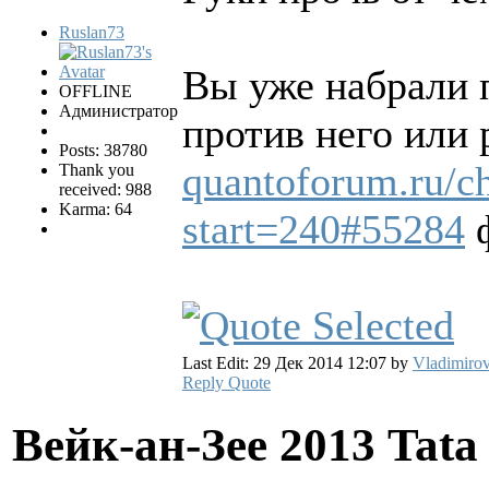
Ruslan73
Вы уже набрали 
OFFLINE
Администратор
против него или
Posts: 38780
quantoforum.ru/c
Thank you
received: 988
Karma: 64
start=240#55284
ф
Last Edit: 29 Дек 2014 12:07 by
Vladimirov
Reply
Quote
Вейк-ан-Зее 2013 Tata