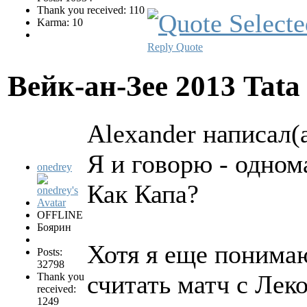
Thank you received: 110
Karma: 10
Reply
Quote
Вейк-ан-Зее 2013 Tata
Alexander написал(а
Я и говорю - одно
onedrey
Как Капа?
OFFLINE
Боярин
Хотя я еще понимаю
Posts:
32798
считать матч с Леко
Thank you
received:
1249