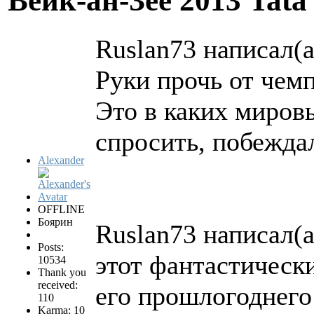
Вейк-ан-Зее 2013 Tata
Ruslan73 написал(а
Руки прочь от чем
Это в каких миров
спросить, побежда
Alexander
OFFLINE
Боярин
Ruslan73 написал(а
Posts:
этот фантастически
10534
Thank you
received:
его прошлогоднего
110
Karma: 10