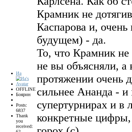
Карлсена. Как об ст
Крамник не дотягив
Каспарова и, очень
будущем) - да.
То, что Крамник не
не вы объясняли, а 
Иа
протяжении очень 
сильнее Ананда - и 
OFFLINE
Боярин
супертурнирах и в 
Posts:
6837
конкретные цифры, 
Thank
you
received:
горох (с)
62