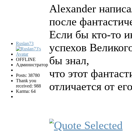
Alexander написа
после фантастич
Если бы кто-то и
Ruslan73
успехов Великог
бы знал,
OFFLINE
Администратор
что этот фантаст
Posts: 38780
Thank you
отличается от ег
received: 988
Karma: 64