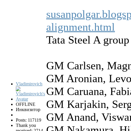
susanpolgar.blogsp
alignment.html
Tata Steel A group
GM Carlsen, Mag
GM Aronian, Lev
Vladimirovich
GM Caruana, Fabi
GM Karjakin, Ser
OFFLINE
Инквизитор
GM Anand, Viswa
Posts: 117119
Thank you
GM Nakamura, Hi
received: 2714