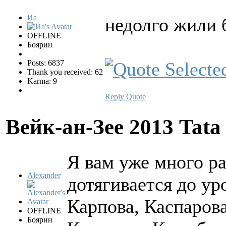
Иа
недолго жили 
OFFLINE
Боярин
Posts: 6837
Thank you received: 62
Karma: 9
Reply
Quote
Вейк-ан-Зее 2013 Tata
Я вам уже много ра
Alexander
дотягивается до ур
Карпова, Каспаров
OFFLINE
Боярин