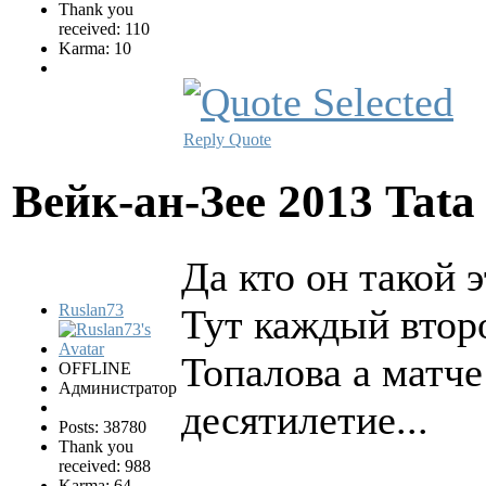
Thank you
received: 110
Karma: 10
Reply
Quote
Вейк-ан-Зее 2013 Tata
Да кто он такой 
Ruslan73
Тут каждый втор
Топалова а матче
OFFLINE
Администратор
десятилетие...
Posts: 38780
Thank you
received: 988
Karma: 64