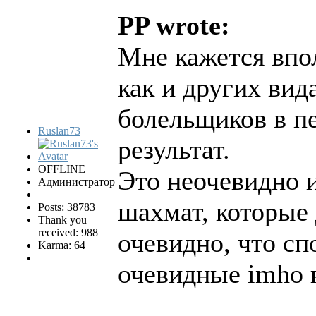
PP wrote:
Мне кажется впо
как и других вид
болельщиков в п
Ruslan73
результат.
OFFLINE
Это неочевидно и
Администратор
шахмат, которые
Posts: 38783
Thank you
received: 988
очевидно, что сп
Karma: 64
очевидные imho 