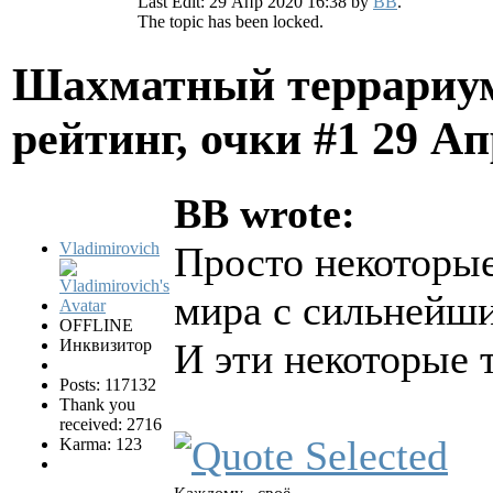
Last Edit: 29 Апр 2020 16:38 by
BB
.
The topic has been locked.
Шахматный террариум
рейтинг, очки #1
29 Ап
BB wrote:
Vladimirovich
Просто некоторые
мира с сильнейш
OFFLINE
Инквизитор
И эти некоторые
Posts: 117132
Thank you
received: 2716
Karma: 123