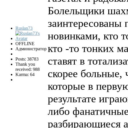
Болельщики шах
заинтересованы 
Ruslan73
новинками, кто 
OFFLINE
кто -то тонких м
Администратор
ставят в тотализа
Posts: 38783
Thank you
received: 988
скорее больные,
Karma: 64
которые в перву
результате играю
либо фанатичные
разбирающиеся а