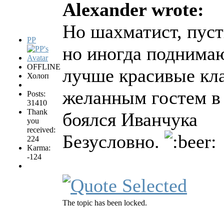
Alexander wrote:
Но шахматист, пуст
PP
но иногда поднима
OFFLINE
лучше красивые кла
Холоп
желанным гостем в
Posts:
31410
Thank
боялся Иванчука
you
received:
Безусловно.
224
Karma:
-124
The topic has been locked.