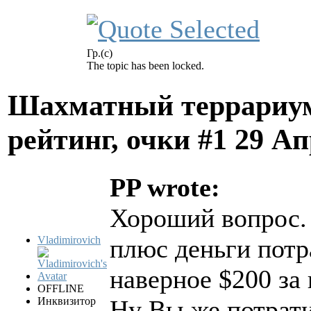
Гр.(с)
The topic has been locked.
Шахматный террариум
рейтинг, очки #1
29 Ап
PP wrote:
Хороший вопрос. 
Vladimirovich
плюс деньги потр
наверное $200 за 
OFFLINE
Инквизитор
Ну Вы же потрати