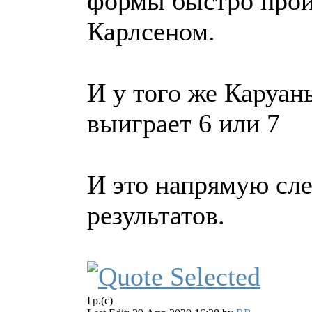
формы быстро пройд
Карлсеном.
И у того же Каруан
выиграет 6 или 7
И это напрямую сле
результатов.
Гр.(с)