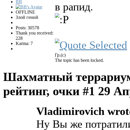
BB
в рапид.
OFFLINE
Злой гений
Posts: 30578
Thank you received:
228
Karma: 7
Гр.(с)
The topic has been locked.
Шахматный террариум
рейтинг, очки #1
29 Ап
Vladimirovich wrot
Ну Вы же потратили