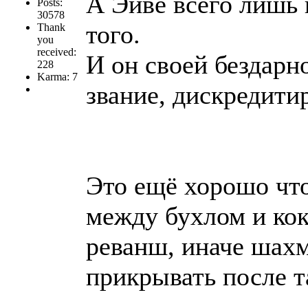
А Эйве всего лишь 
Posts:
30578
того.
Thank
you
received:
И он своей бездарн
228
Karma: 7
звание, дискредитир
Это ещё хорошо чт
между бухлом и ко
реванш, иначе шах
прикрывать после та