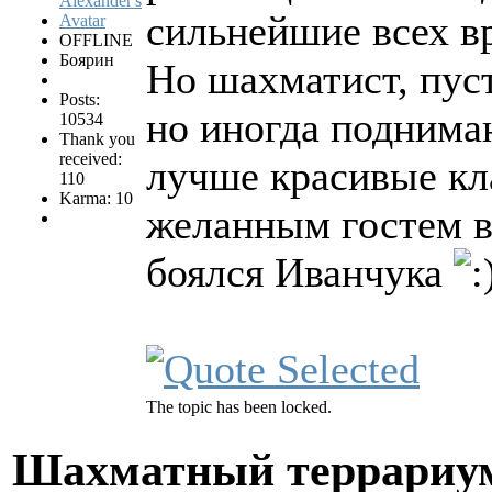
сильнейшие всех в
OFFLINE
Боярин
Но шахматист, пус
Posts:
но иногда поднима
10534
Thank you
received:
лучше красивые кл
110
Karma: 10
желанным гостем в
боялся Иванчука
The topic has been locked.
Шахматный террариум