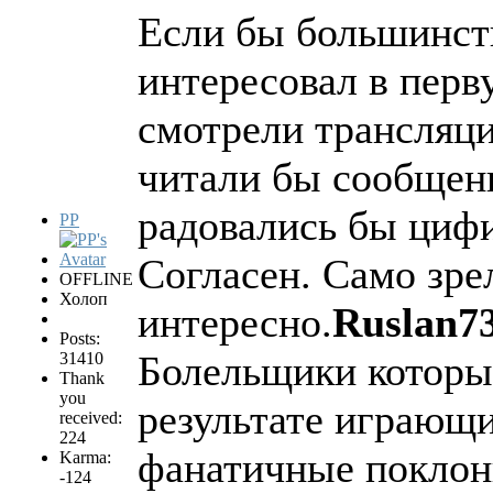
Если бы большинст
интересовал в перву
смотрели трансляци
читали бы сообщени
радовались бы циф
PP
Согласен. Само зре
OFFLINE
Холоп
интересно.
Ruslan73
Posts:
Болельщики которы
31410
Thank
you
результате играющи
received:
224
фанатичные поклон
Karma:
-124