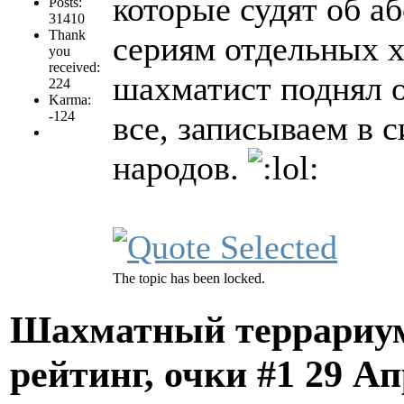
которые судят об а
Posts:
31410
Thank
сериям отдельных х
you
received:
шахматист поднял 
224
Karma:
-124
все, записываем в 
народов.
The topic has been locked.
Шахматный террариум
рейтинг, очки #1
29 Ап