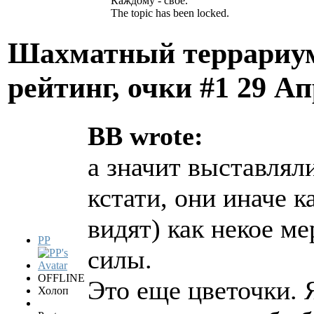
Каждому - своё.
The topic has been locked.
Шахматный террариум
рейтинг, очки #1
29 Ап
BB wrote:
а значит выставлял
кстати, они иначе к
видят) как некое м
PP
силы.
OFFLINE
Это еще цветочки. 
Холоп