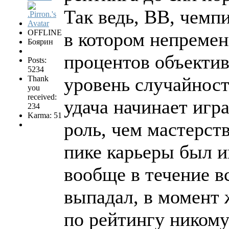
Так ведь, ВВ, чемп
OFFLINE
в котором непремен
Боярин
процентов объектив
Posts:
5234
уровень случайност
Thank
you
received:
удача начинает игр
234
Karma: 51
роль, чем мастерст
пике карьеры был и
вообще в течение в
выпадал, в момент 
по рейтингу никому