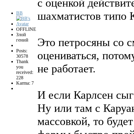
с оценкой действи
шахматистов типо К
BB
OFFLINE
Злой
Это петросяны со 
гений
Posts:
оцениваться, потому
30578
Thank
не работает.
you
received:
228
Karma: 7
И если Карлсен сыгр
Ну или там с Каруа
массовкой, то будет