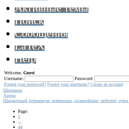
Активные темы
Поиск
Сообщения
LaTeX
Help
Welcome,
Guest
Username:
Password:
Forgot your password?
Forgot your username?
Create an account
Шахматы
Арена
Шахматный террариум: чемпионы, сильнейшие, рейтинг, очки
Page:
1
...
44