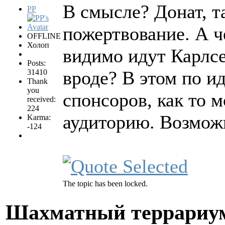
В смысле? Донат, т
PP
пожертвование. А ч
OFFLINE
Холоп
видимо идут Карлсе
Posts:
вроде? В этом по ид
31410
Thank
you
спонсоров, как то 
received:
224
аудиторию. Возмож
Karma:
-124
The topic has been locked.
Шахматный террариум