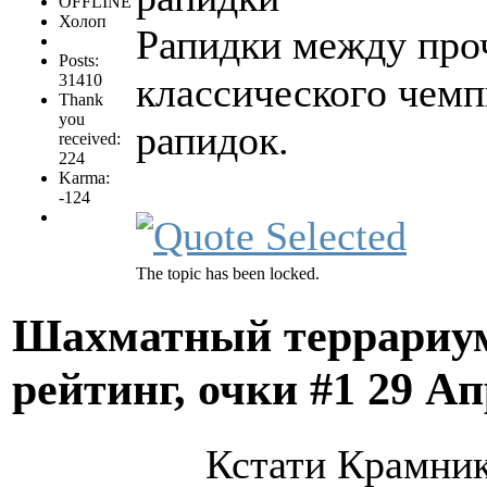
OFFLINE
Холоп
Рапидки между про
Posts:
классического чемп
31410
Thank
you
рапидок.
received:
224
Karma:
-124
The topic has been locked.
Шахматный террариум
рейтинг, очки #1
29 Ап
Кстати Крамник