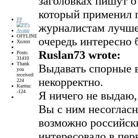
заголовках пишут о 
который применил 
PP
журналистам лучше 
OFFLINE
очередь интересно 
Холоп
Ruslan73 wrote:
Posts:
31410
Thank
Выдавать спорные 
you
received:
некорректно.
224
Karma:
-124
Я ничего не выдаю,
Вы с ним несогласн
возможно российск
интересовало в пер