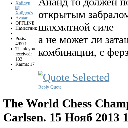
Ананд то должен по
Хайдук
открытым забралом
OFFLINE
шахматной силе
Наместник
а не может ли зат
Posts:
49571
комбинации, с фер
Thank you
received:
133
Karma: 17
Reply
Quote
The World Chess Champ
Carlsen.
15 Нояб 2013 