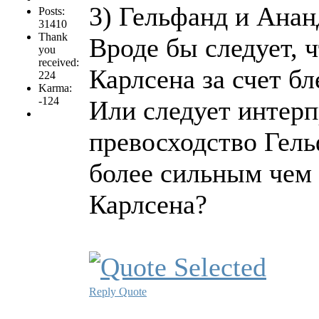
3) Гельфанд и Анан
Posts:
31410
Thank
Вроде бы следует, 
you
received:
Карлсена за счет б
224
Karma:
-124
Или следует интерп
превосходство Гел
более сильным чем
Карлсена?
Reply
Quote