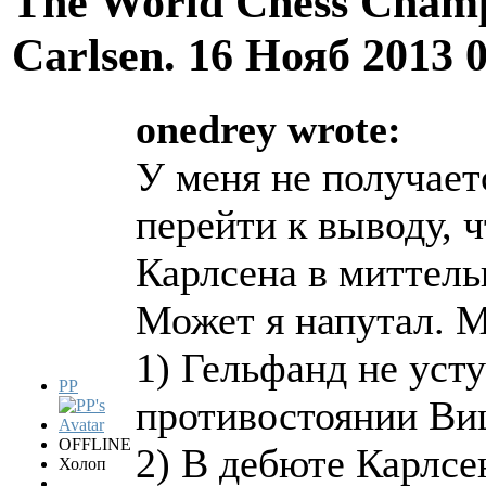
The World Chess Champ
Carlsen.
16 Нояб 2013 
onedrey wrote:
У меня не получает
перейти к выводу, 
Карлсена в миттел
Может я напутал. М
1) Гельфанд не уст
PP
противостоянии В
OFFLINE
2) В дебюте Карлсе
Холоп