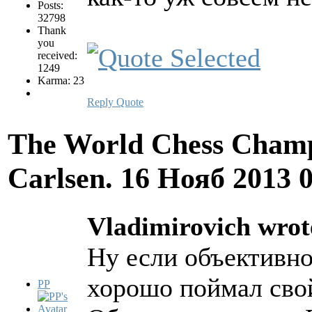
Posts:
32798
Thank
you
received:
1249
Karma: 23
Reply
Quote
The World Chess Champ
Carlsen.
16 Нояб 2013 
Vladimirovich wrot
Ну если объективно
хорошо поймал сво
PP