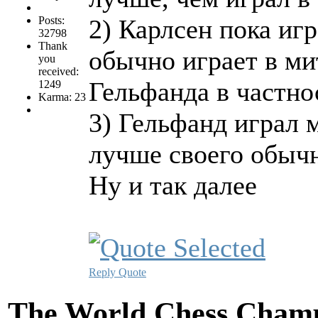
Posts:
2) Карлсен пока иг
32798
Thank
обычно играет в м
you
received:
Гельфанда в частно
1249
Karma: 23
3) Гельфанд играл
лучше своего обычн
Ну и так далее
Reply
Quote
The World Chess Champ