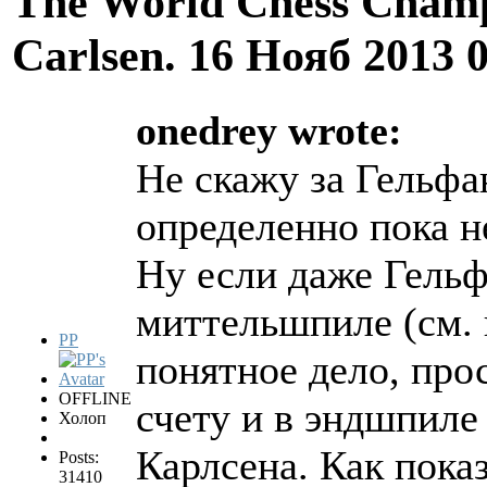
The World Chess Champ
Carlsen.
16 Нояб 2013 
onedrey wrote:
Не скажу за Гельфа
определенно пока н
Ну если даже Гельф
миттельшпиле (см. 
PP
понятное дело, про
OFFLINE
счету и в эндшпиле
Холоп
Карлсена. Как показ
Posts:
31410