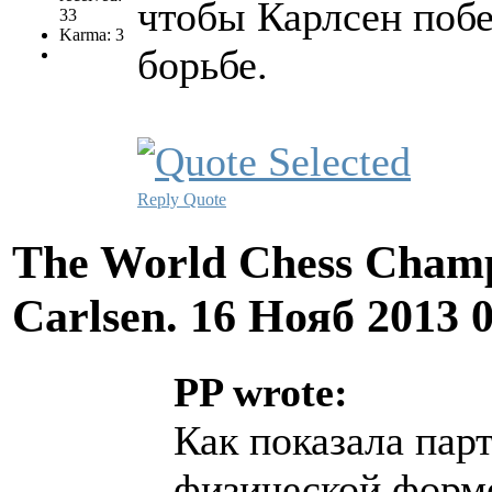
чтобы Карлсен побе
33
Karma: 3
борьбе.
Reply
Quote
The World Chess Champ
Carlsen.
16 Нояб 2013 
PP wrote:
Как показала парт
физической форме