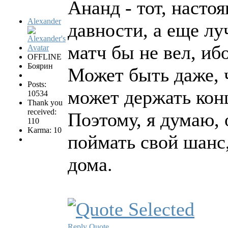
Ананд - тот, насто
Alexander
давности, а еще л
матч бы не вел, и
OFFLINE
Боярин
Может быть даже, 
Posts:
может держать кон
10534
Thank you
received:
Поэтому, я думаю, 
110
Karma: 10
поймать свой шанс
дома.
Reply
Quote