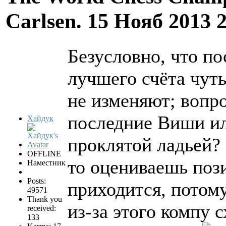
Carlsen.
15 Нояб 2013 
Безусловно, что по
лучшего счёта чут
не изменяют; вопро
последние Виши ил
Хайдук
проклятой ладьей?
OFFLINE
то оцениваешь поз
Наместник
Posts:
приходится, потому
49571
Thank you
из-за этого компу с
received:
133