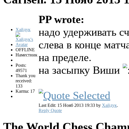
PP wrote:
надо удерживать сч
Хайдук
слева в конце матч
OFFLINE
на пределе.
Наместник
Posts:
на засыпку Виши
49571
Thank you
received:
133
Karma: 17
Last Edit: 15 Нояб 2013 19:33 by
Хайдук
.
Reply
Quote
The World Chess Champ