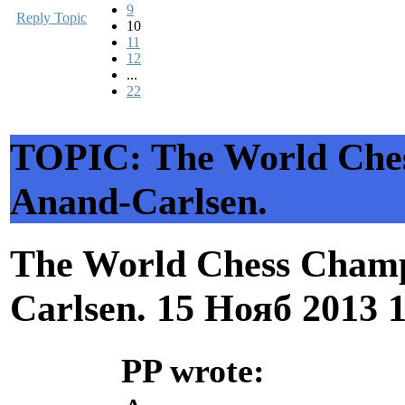
9
Reply Topic
10
11
12
...
22
TOPIC: The World Ches
Anand-Carlsen.
The World Chess Champ
Carlsen.
15 Нояб 2013 
PP wrote: