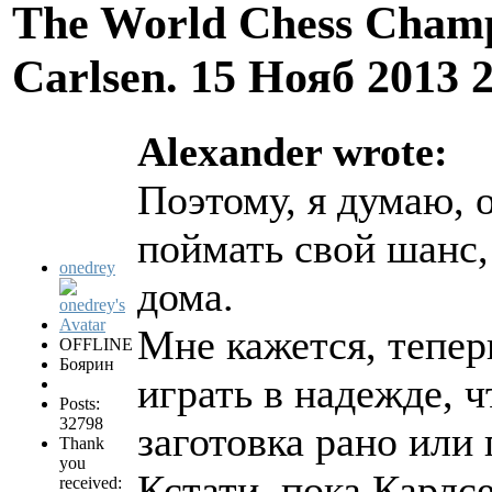
The World Chess Champ
Carlsen.
15 Нояб 2013 
Alexander wrote:
Поэтому, я думаю, 
поймать свой шанс,
onedrey
дома.
Мне кажется, тепер
OFFLINE
Боярин
играть в надежде, 
Posts:
32798
заготовка рано или
Thank
you
Кстати, пока Карлсе
received: