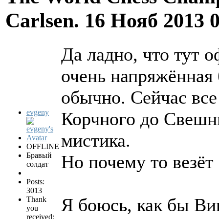
Carlsen.
16 Нояб 2013 
Да ладно, что тут 
очень напряжённая
обычно. Сейчас все
evgeny
Корчного до Свешни
мистика.
OFFLINE
Бравый
Но почему то везёт
солдат
Posts:
3013
Я боюсь, как бы Ви
Thank
you
received: