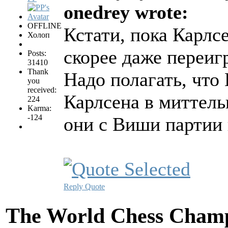
onedrey wrote:
OFFLINE
Кстати, пока Карлсе
Холоп
скорее даже переиг
Posts:
31410
Thank
Надо полагать, что
you
received:
Карлсена в миттель
224
Karma:
-124
они с Виши партии
Reply
Quote
The World Chess Champ