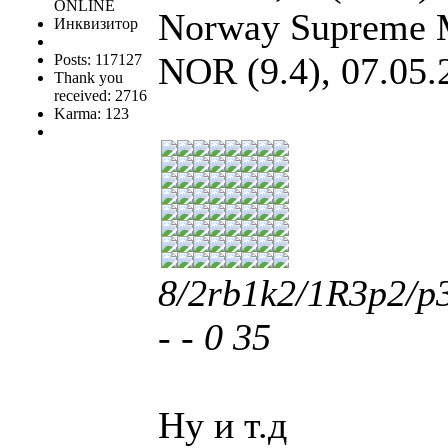
ONLINE
Norway Supreme M
Инквизитор
NOR (9.4), 07.05.
Posts: 117127
Thank you
received: 2716
Karma: 123
8/2rb1k2/1R3p2/
- - 0 35
Ну и т.д