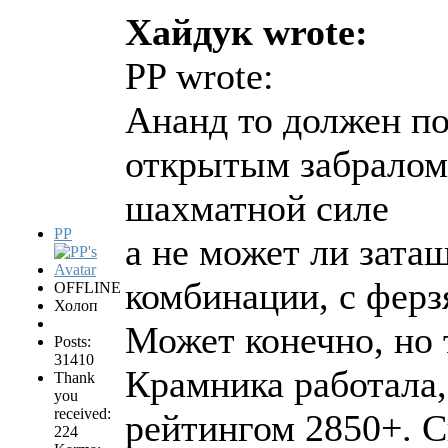
Хайдук wrote:
PP wrote:
Ананд то должен по
открытым забралом 
шахматной силе
PP
а не может ли зата
комбинации, с ферз
OFFLINE
Холоп
Может конечно, но 
Posts:
31410
Крамника работала,
Thank
you
received:
рейтингом 2850+. С
224