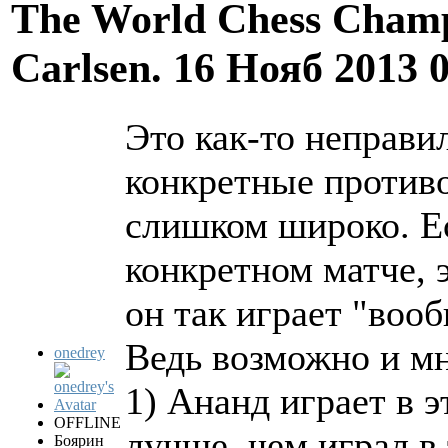
The World Chess Champ
Carlsen.
16 Нояб 2013 
Это как-то неправи
конкретные противо
слишком широко. Ес
конкретном матче, э
он так играет "воо
Ведь возможно и мн
onedrey
1) Ананд играет в 
OFFLINE
лучше, чем играл в
Боярин