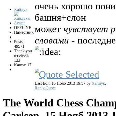
очень хорошо пони
Хайдук
башня+слон
может
чувствует 
OFFLINE
Наместник
словами
- последне
Posts:
49571
Thank you
received:
133
Karma: 17
Last Edit: 15 Нояб 2013 19:57 by
Хайдук
.
Reply
Quote
The World Chess Champ
Carlsen.
15 Нояб 2013 