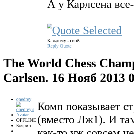
А у Карлсена все
Каждому - своё.
Reply
Quote
The World Chess Champ
Carlsen.
16 Нояб 2013 
onedrey
Комп показывает с
(вместо Лж1). И там
OFFLINE
Боярин
как-то уж совсем не