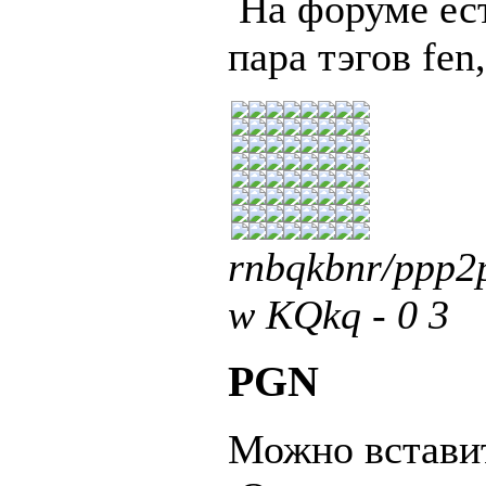
На форуме ест
пара тэгов fen
rnbqkbnr/ppp
w KQkq - 0 3
PGN
Можно вставит