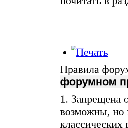
почитать в ра
Правила фору
форумном п
1. Запрещена 
возможны, но 
классических 