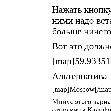
Нажать кнопку
ними надо вс
больше ничег
Вот это должн
[map]59.93351
Альтернатива -
[map]Moscow[/map
Минус этого вариан
отправит в Калиф