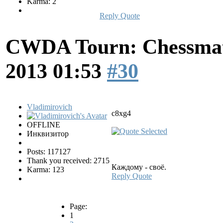
Karma: 2
Reply
Quote
CWDA Tourn: Chessmati
2013 01:53
#30
Vladimirovich
c8xg4
OFFLINE
Инквизитор
Posts: 117127
Thank you received: 2715
Каждому - своё.
Karma: 123
Reply
Quote
Page:
1