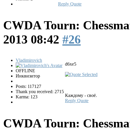
Reply
Quote
CWDA Tourn: Chessmati
2013 08:42
#26
Vladimirovich
d6xe5
OFFLINE
Инквизитор
Posts: 117127
Thank you received: 2715
Каждому - своё.
Karma: 123
Reply
Quote
CWDA Tourn: Chessmati