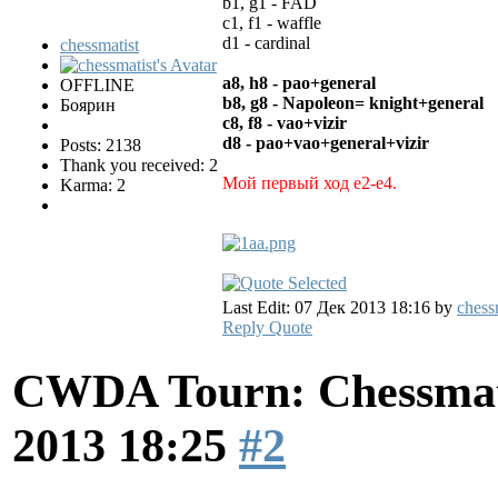
b1, g1 - FAD
c1, f1 - waffle
d1 - cardinal
chessmatist
a8, h8 - pao+general
OFFLINE
b8, g8 - Napoleon= knight+general
Боярин
c8, f8 - vao+vizir
d8 - pao+vao+general+vizir
Posts: 2138
Thank you received: 2
Мой первый ход e2-e4.
Karma: 2
Last Edit: 07 Дек 2013 18:16 by
chess
Reply
Quote
CWDA Tourn: Chessmati
2013 18:25
#2