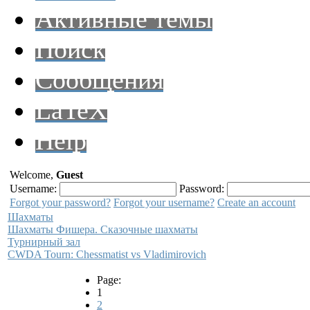
Активные темы
Поиск
Сообщения
LaTeX
Help
Welcome,
Guest
Username:
Password:
Forgot your password?
Forgot your username?
Create an account
Шахматы
Шахматы Фишера. Сказочные шахматы
Турнирный зал
CWDA Tourn: Chessmatist vs Vladimirovich
Page:
1
2