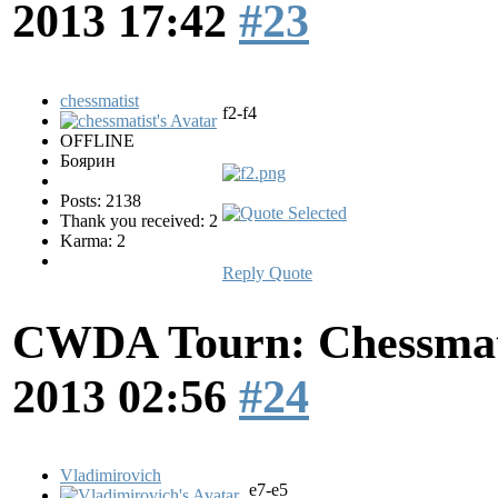
2013 17:42
#23
chessmatist
f2-f4
OFFLINE
Боярин
Posts: 2138
Thank you received: 2
Karma: 2
Reply
Quote
CWDA Tourn: Chessmati
2013 02:56
#24
Vladimirovich
e7-e5