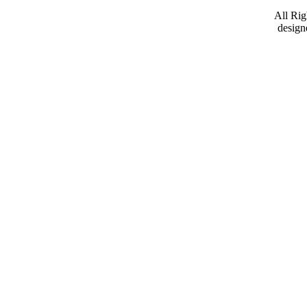
All Ri
design