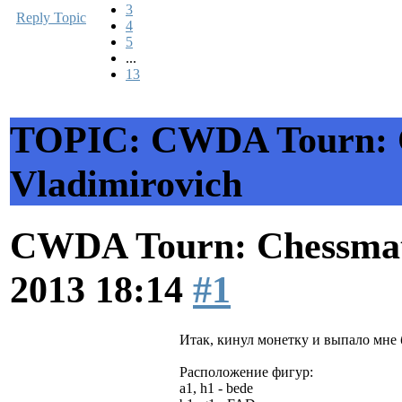
3
Reply Topic
4
5
...
13
TOPIC: CWDA Tourn: C
Vladimirovich
CWDA Tourn: Chessmati
2013 18:14
#1
Итак, кинул монетку и выпало мне 
Расположение фигур:
a1, h1 - bede