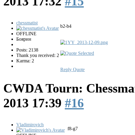
2013 17:32
#15
chessmatist
b2-b4
OFFLINE
Боярин
Posts: 2138
Thank you received: 2
Karma: 2
Reply
Quote
CWDA Tourn: Chessmati
2013 17:39
#16
Vladimirovich
f8-g7