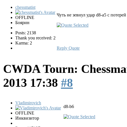
chessmatist
Чуть не зевнул удар d8-a5 с потерей
OFFLINE
Боярин
Posts: 2138
Thank you received: 2
Karma: 2
Reply
Quote
CWDA Tourn: Chessmati
2013 17:38
#8
Vladimirovich
d8-b6
OFFLINE
Инквизитор