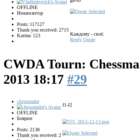
g8-f6
OFFLINE
Инквизитор
Posts: 117127
Thank you received: 2715
Каждому - своё.
Karma: 123
Reply
Quote
CWDA Tourn: Chessmati
2013 18:17
#29
chessmatist
f1-f2
OFFLINE
Боярин
Posts: 2138
Thank you received: 2