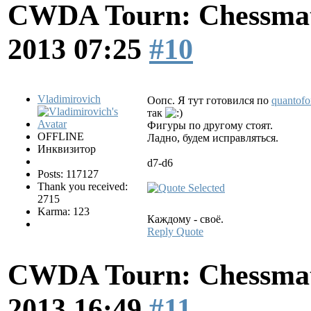
CWDA Tourn: Chessmati
2013 07:25
#10
Vladimirovich
Оопс. Я тут готовился по
quantofo
так
Фигуры по другому стоят.
OFFLINE
Ладно, будем исправляться.
Инквизитор
d7-d6
Posts: 117127
Thank you received:
2715
Karma: 123
Каждому - своё.
Reply
Quote
CWDA Tourn: Chessmati
2013 16:49
#11