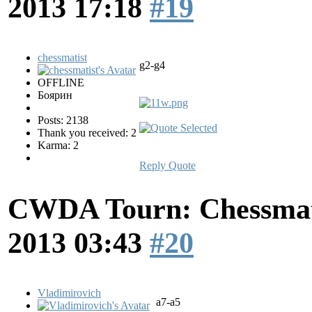
2013 17:18
#19
chessmatist
g2-g4
OFFLINE
Боярин
Posts: 2138
Thank you received: 2
Karma: 2
Reply
Quote
CWDA Tourn: Chessmati
2013 03:43
#20
Vladimirovich
а7-а5