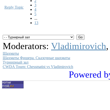
2
3
Reply Topic
4
5
...
13
Moderators:
Vladimirovich
Шахматы
Шахматы Фишера. Сказочные шахматы
Турнирный зал
CWDA Tourn: Chessmatist vs Vladimirovich
Powered b