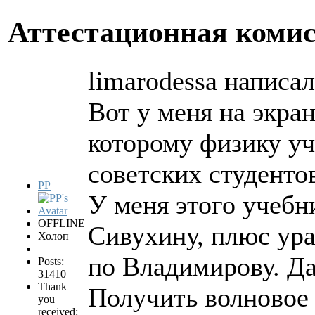
Аттестационная коми
limarodessa написал
Вот у меня на экра
которому физику у
советских студенто
PP
У меня этого учебн
OFFLINE
Сивухину, плюс ур
Холоп
по Владимирову. Да
Posts:
31410
Thank
Получить волновое 
you
received: