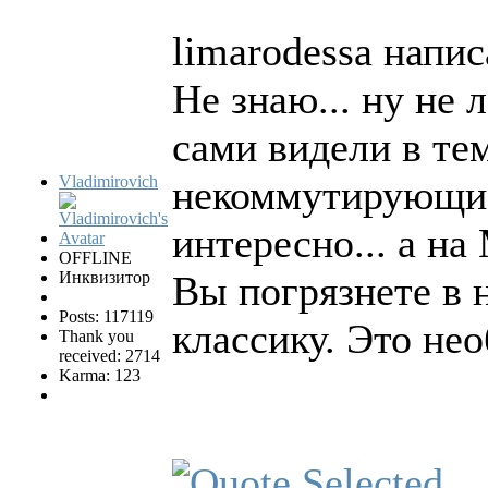
limarodessa напис
Не знаю... ну не 
сами видели в тем
Vladimirovich
некоммутирующие
интересно... а на
OFFLINE
Инквизитор
Вы погрязнете в 
Posts: 117119
классику. Это не
Thank you
received: 2714
Karma: 123