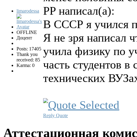
PP написал(а):
limarodessa
В СССР я учился 
OFFLINE
Я не зря написал ч
Доцент
учила физику по у
Posts: 17405
Thank you
received: 85
часть студентов в 
Karma: 0
технических ВУЗах
Reply
Quote
Аттестационная коми