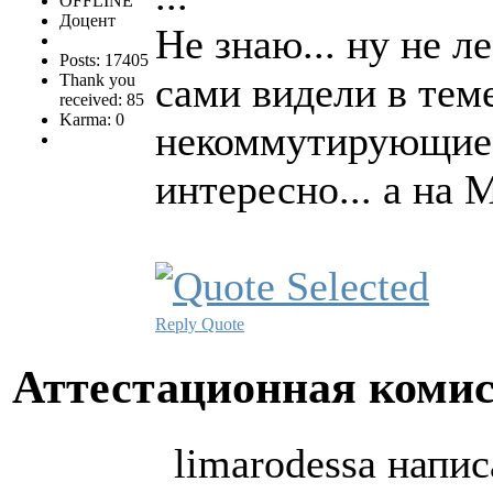
OFFLINE
Доцент
Не знаю... ну не л
Posts: 17405
сами видели в теме
Thank you
received: 85
Karma: 0
некоммутирующие 
интересно... а на 
Reply
Quote
Аттестационная коми
limarodessa напис