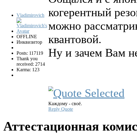
когерентный резо
Vladimirovich
можно рассматрив
квантовой.
OFFLINE
Инквизитор
Ну и зачем Вам 
Posts: 117119
Thank you
received: 2714
Karma: 123
Каждому - своё.
Reply
Quote
Аттестационная коми