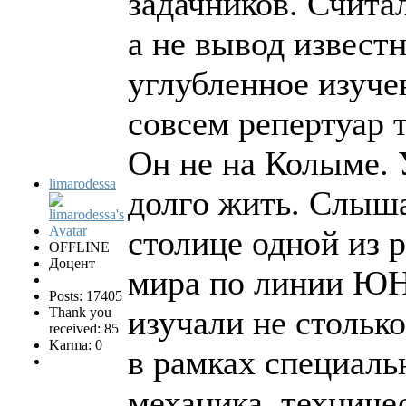
задачников. Счита
а не вывод извес
углубленное изуче
совсем репертуар 
Он не на Колыме. 
limarodessa
долго жить. Слыша
столице одной из 
OFFLINE
Доцент
мира по линии Ю
Posts: 17405
изучали не стольк
Thank you
received: 85
Karma: 0
в рамках специаль
механика, техниче