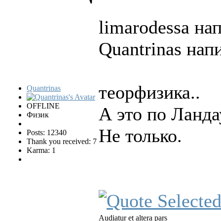
limarodessa нап
Quantrinas напи
теорфизика..
Quantrinas
OFFLINE
А это по Ланда
Физик
Не только.
Posts: 12340
Thank you received: 7
Karma: 1
Audiatur et altera pars