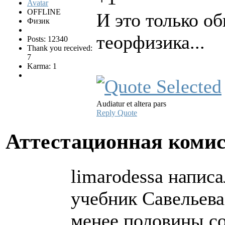
OFFLINE
И это только о
Физик
теорфизика...
Posts: 12340
Thank you received:
7
Karma: 1
Audiatur et altera pars
Reply
Quote
Аттестационная коми
limarodessa написа
учебник Савельева
менее половины со