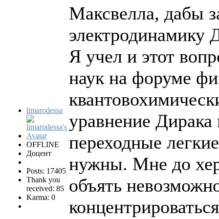
Максвелла, дабы з
электродинамику 
Я учел и этот воп
наук на форуме фи
квантовохимически
limarodessa
уравнение Дирака 
переходные легкие
OFFLINE
Доцент
нужны. Мне до хер
Posts: 17405
объять невозможно
Thank you
received: 85
Karma: 0
концентрироваться