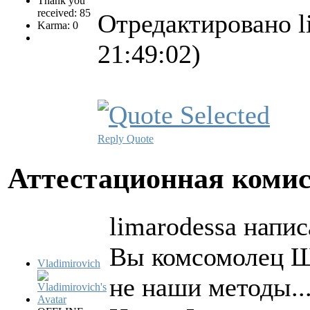
Thank you
received: 85
Отредактировано l
Karma: 0
21:49:02)
Reply
Quote
Аттестационная коми
limarodessa напис
Вы комсомолец Ш
Vladimirovich
не наши методы..