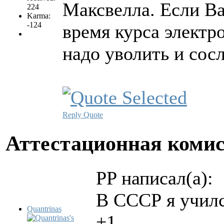
Максвелла. Если Ва
224
Karma:
-124
время курса электр
надо уволить и сос
Reply
Quote
Аттестационная коми
PP написал(а):
В СССР я учил
Quantrinas
+1