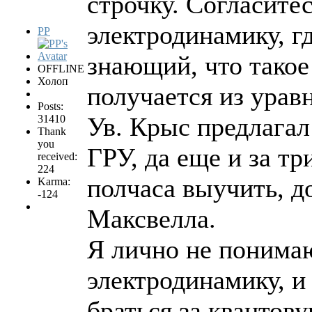
строчку. Согласите
электродинамику, гд
PP
знающий, что такое
OFFLINE
Холоп
получается из урав
Posts:
Ув. Крыс предлагал
31410
Thank
you
ГРУ, да еще и за тр
received:
224
полчаса выучить, д
Karma:
-124
Максвелла.
Я лично не понимаю
электродинамику, и
браться за квантов