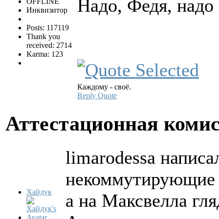
Надо, Федя, надо
OFFLINE
Инквизитор
Posts: 117119
Thank you
received: 2714
Karma: 123
Каждому - своё.
Reply
Quote
Аттестационная коми
limarodessa написал
некоммутирующие о
Хайдук
а на Максвелла гляд