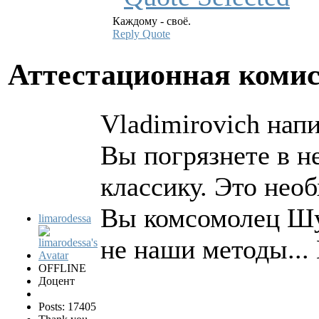
Каждому - своё.
Reply
Quote
Аттестационная коми
Vladimirovich напи
Вы погрязнете в н
классику. Это нео
Вы комсомолец Шу
limarodessa
не наши методы...
OFFLINE
Доцент
Posts: 17405