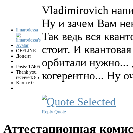
Vladimirovich напи
Ну и зачем Вам н
limarodessa
Так ведь вся кван
стоит. И квантовая
OFFLINE
Доцент
орбитали нужно... 
Posts: 17405
когерентно... Ну о
Thank you
received: 85
Karma: 0
Reply
Quote
Аттестационная коми