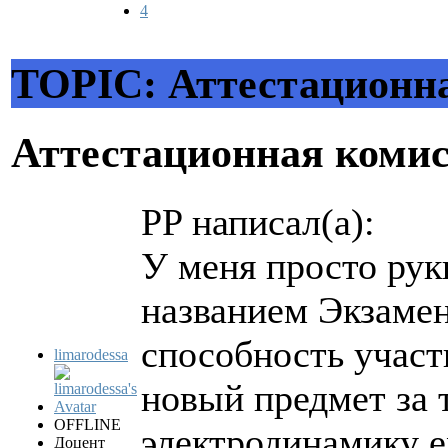
4
TOPIC: Аттестационн
Аттестационная коми
PP написал(а):
У меня просто рук
названием Экзамен
способность участ
limarodessa
новый предмет за 
OFFLINE
электродинамику е
Доцент