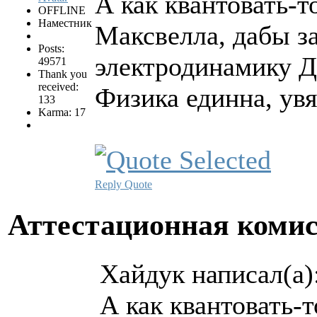
А как квантовать-т
OFFLINE
Наместник
Максвелла, дабы з
Posts:
электродинамику 
49571
Thank you
received:
Физика единна, увя
133
Karma: 17
Reply
Quote
Аттестационная коми
Хайдук написал(а)
А как квантовать-т