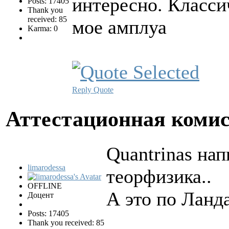
интересно. Класси
Posts: 17405
Thank you
received: 85
мое амплуа
Karma: 0
Reply
Quote
Аттестационная коми
Quantrinas нап
limarodessa
теорфизика..
OFFLINE
А это по Ланда
Доцент
Posts: 17405
Thank you received: 85