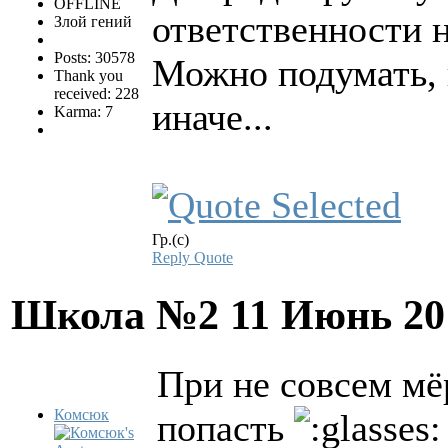
OFFLINE
ответственности 
Злой гений
Posts: 30578
Можно подумать, 
Thank you
received: 228
иначе...
Karma: 7
Гр.(с)
Reply
Quote
Школа №2
11 Июнь 20
При не совсем мё
Комсюк
попасть