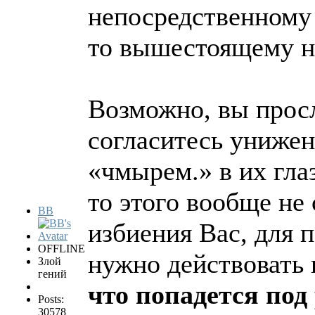
непосредственному 
то вышестоящему н
Возможно, вы просл
согласитесь униженн
«чмырем.» в их глаз
то этого вообще не 
BB
избиения Вас, для 
OFFLINE
нужно действовать
Злой
гений
что попадется под
Posts:
30578