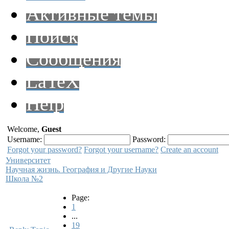
Активные темы
Поиск
Сообщения
LaTeX
Help
Welcome,
Guest
Username:
Password:
Forgot your password?
Forgot your username?
Create an account
Университет
Научная жизнь. География и Другие Науки
Школа №2
Page:
1
...
19