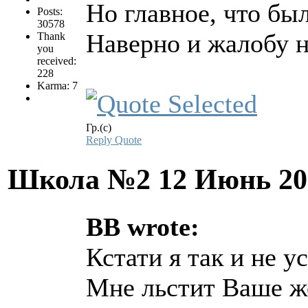
Но главное, что бы
Posts:
30578
Наверно и жалобу н
Thank
you
received:
228
Karma: 7
Гр.(с)
Reply
Quote
Школа №2
12 Июнь 20
BB wrote:
Кстати я так и не у
Мне льстит Ваше же