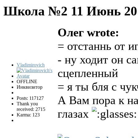
Школа №2
11 Июнь 20
Олег wrote:
= отстаннь от и
- ну ходит он с
Vladimirovich
сцепленный
OFFLINE
= я ты бля с чу
Инквизитор
А Вам пора к на
Posts: 117127
Thank you
received: 2715
глазах
Karma: 123