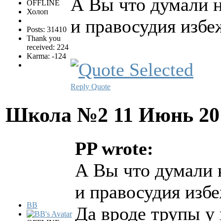
А Вы что думали 
OFFLINE
Холоп
и правосудия изб
Posts: 31410
Thank you
received: 224
Karma: -124
Reply
Quote
Школа №2
11 Июнь 20
PP wrote:
А Вы что думали 
и правосудия изб
BB
Да вроде трупы у 