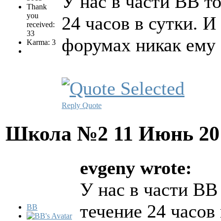
У нас в части ВВ т
Thank
you
24 часов в сутки. И
received:
33
форумах никак ему 
Karma: 3
Reply
Quote
Школа №2
11 Июнь 20
evgeny wrote:
У нас в части ВВ
течение 24 часов 
BB