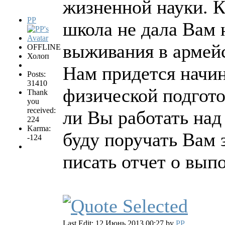
жизненной науки. 
PP
школа не дала Вам 
выживания в армейс
OFFLINE
Холоп
Нам придется начин
Posts:
31410
физической подгото
Thank
you
received:
ли Вы работать на
224
Karma:
буду поручать Вам 
-124
писать отчет о вып
Last Edit: 12 Июнь 2013 00:27 by
PP
.