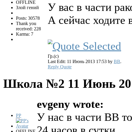
OFFLINE
У вас в части ра
Злой гений
А сейчас ходите 
Posts: 30578
Thank you
received: 228
Karma: 7
Гр.(с)
Last Edit: 11 Июнь 2013 17:53 by
BB
.
Reply
Quote
Школа №2
11 Июнь 20
evgeny wrote:
У нас в части ВВ т
PP
24 часов в сутки.
OFFLINE