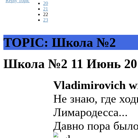
Reply Topic
20
21
22
23
TOPIC: Школа №2
Школа №2
11 Июнь 20
Vladimirovich w
Не знаю, где хо
Лимародесса...
Давно пора было