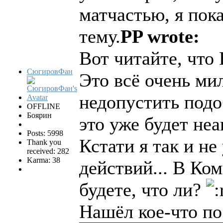
матчастью, я пока
тему.
PP wrote:
Вот читайте, что
СюгировФан
Это всё очень ми
недопустить подо
OFFLINE
Боярин
это уже будет неа
Posts: 5998
Кстати я так и н
Thank you
received: 282
Karma: 38
действий... В Ко
будете, что ли?
Нашёл кое-что по