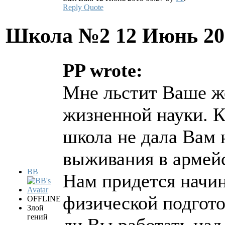
Reply
Quote
Школа №2
12 Июнь 20
PP wrote:
Мне льстит Ваше же
жизненной науки. 
школа не дала Вам 
выживания в армейс
BB
Нам придется начин
физической подгото
OFFLINE
Злой
гений