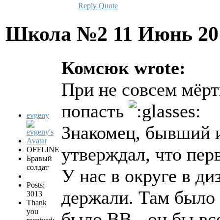
Reply
Quote
Школа №2
11 Июнь 20
Комсюк wrote:
При не совсем мёрт
попасть
evgeny
Знакомец, бывший и
утверждал, что пер
OFFLINE
Бравый
солдат
У нас в округе в ди
Posts:
держали. Там было
3013
Thank
you
было ВВ - он бы вс