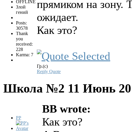
прямиком на зону. 
OFFLINE
Злой
гений
ожидает.
Posts:
Как это?
30578
Thank
you
received:
228
Karma: 7
Гр.(с)
Reply
Quote
Школа №2
11 Июнь 20
BB wrote:
PP
Как это?