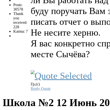
ли Вы работать на
Posts:
буду поручать Вам 
30578
Thank
you
писать отчет о вып
received:
228
Не несите херню.
Karma: 7
Я вас конкретно сп
месте Сычёва?
Гр.(с)
Reply
Quote
Школа №2
12 Июнь 20