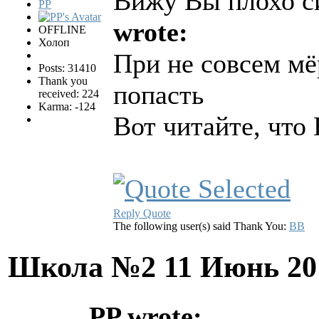
Вижу Вы плохо с
PP
wrote:
OFFLINE
Холоп
При не совсем мё
Posts: 31410
Thank you
попасть
received: 224
Karma: -124
Вот читайте, что
Reply
Quote
The following user(s) said Thank You:
BB
Школа №2
11 Июнь 20
PP wrote: