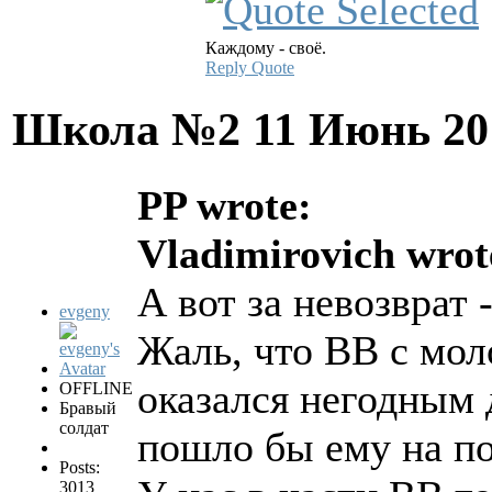
Каждому - своё.
Reply
Quote
Школа №2
11 Июнь 20
PP wrote:
Vladimirovich wrot
А вот за невозврат 
evgeny
Жаль, что ВВ с мол
оказался негодным
OFFLINE
Бравый
солдат
пошло бы ему на по
Posts:
3013