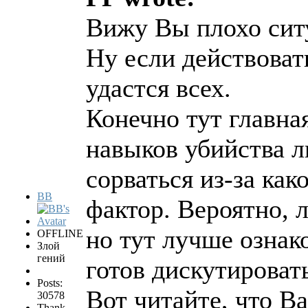
Вижу Вы плохо сит
Ну если действоват
удастся всех.
Конечно тут главна
навыков убийства л
сорваться из-за ка
BB
фактор. Вероятно, 
но тут лучше ознак
OFFLINE
Злой
гений
готов дискутировать
Posts:
Вот читайте, что В
30578
Thank