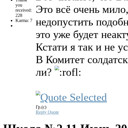
you
Это всё очень мило
received:
228
недопустить подобн
Karma: 7
это уже будет неакт
Кстати я так и не у
В Комитет солдатск
ли?
Гр.(с)
Reply
Quote