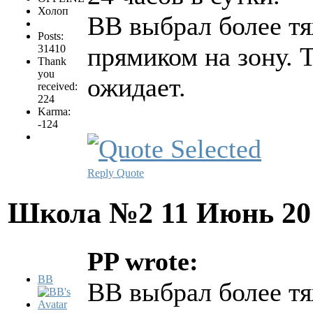
Холоп
ВВ выбрал более тя
Posts:
прямиком на зону. 
31410
Thank
you
ожидает.
received:
224
Karma:
-124
Reply
Quote
Школа №2
11 Июнь 20
PP wrote:
BB
ВВ выбрал более тя