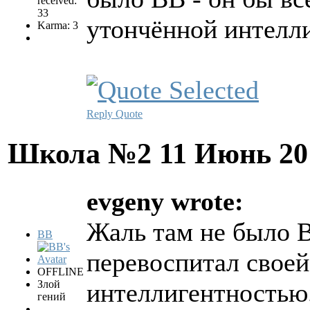
received:
33
утончённой интелл
Karma: 3
Reply
Quote
Школа №2
11 Июнь 20
evgeny wrote:
Жаль там не было В
BB
перевоспитал свое
OFFLINE
Злой
интеллигентностью
гений