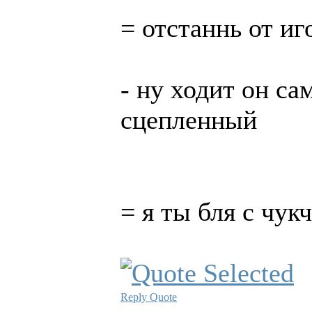
= отстаннь от и
- ну ходит он са
сцепленный
= я ты бля с чук
Reply
Quote