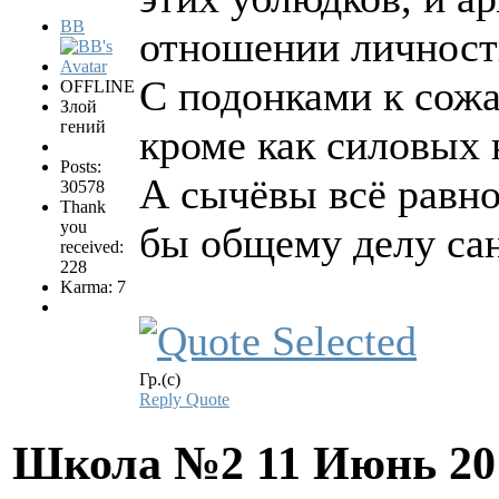
BB
отношении личности
С подонками к сож
OFFLINE
Злой
гений
кроме как силовых 
Posts:
А сычёвы всё равно
30578
Thank
you
бы общему делу сан
received:
228
Karma: 7
Гр.(с)
Reply
Quote
Школа №2
11 Июнь 20