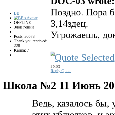
DOC-03 wrote:
Поздно. Пора б
BB
3,14здец.
OFFLINE
Злой гений
Угрожаешь, до
Posts: 30578
Thank you received:
228
Karma: 7
Гр.(с)
Reply
Quote
Школа №2
11 Июнь 20
Ведь, казалось бы, 
этих ублюдков, и а