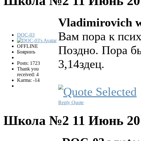
Школа №2
11 Июнь 20
Vladimirovich w
Вам пора к псих
DOC-03
OFFLINE
Поздно. Пора бы
Бояринъ
3,14здец.
Posts: 1723
Thank you
received: 4
Karma: -14
Reply
Quote
Школа №2
11 Июнь 20