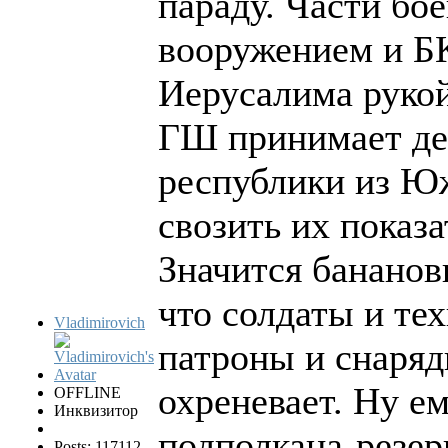
параду. Части бо
вооружением и БК
Иерусалима рукой
ГШ принимает де
республики из Ю
свозить их показа
Значится бананов
что солдаты и тех
Vladimirovich
патроны и снаряды
охреневает. Ну е
OFFLINE
Инквизитор
подполкана-резерв
Posts: 117112