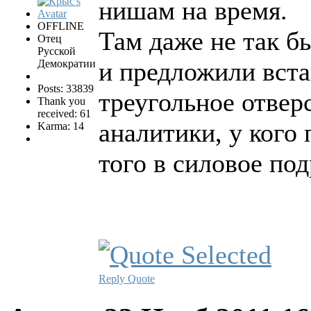
нишам на время.
OFFLINE
Там даже не так б
Отец
Русской
и предложили вста
Демократии
Posts: 33839
треугольное отверс
Thank you
received: 61
аналитики, у кого 
Karma: 14
того в силовое под
Reply
Quote