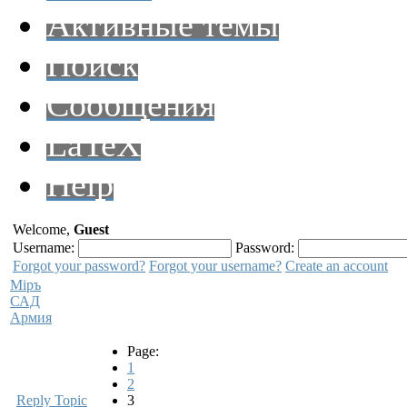
Активные темы
Поиск
Сообщения
LaTeX
Help
Welcome,
Guest
Username:
Password:
Forgot your password?
Forgot your username?
Create an account
Мiръ
САД
Армия
Page:
1
2
Reply Topic
3