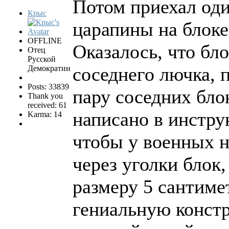
Потом приехал оди
Крыс
царапины на блоке
OFFLINE
Оказалось, что бл
Отец
Русской
соседнего лючка, 
Демократии
Posts: 33839
пару соседних бло
Thank you
received: 61
написано в инстру
Karma: 14
чтобы у военных 
через уголки блок,
размеру 5 сантиме
гениальную конст