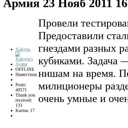
Армия
23 Нояб 2011 1
Провели тестирова
Предоставили стал
гнездами разных р
Хайдук
кубиками. Задача 
OFFLINE
нишам на время. По
Наместник
милиционеры разде
Posts:
49571
очень умные и оче
Thank you
received:
133
Karma: 17