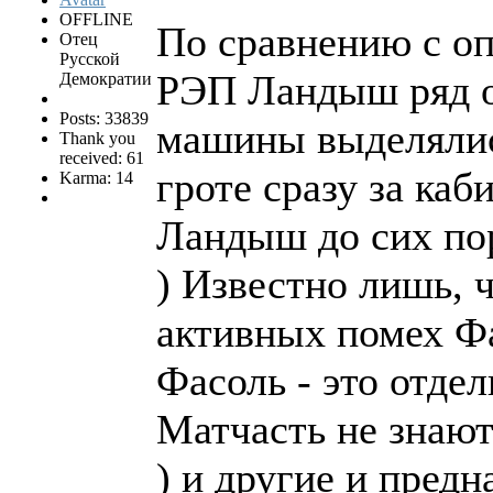
OFFLINE
По сравнению с о
Отец
Русской
РЭП Ландыш ряд о
Демократии
Posts: 33839
машины выделялис
Thank you
received: 61
гроте сразу за ка
Karma: 14
Ландыш до сих пор
) Известно лишь, 
активных помех Фа
Фасоль - это отде
Матчасть не знают
) и другие и предн