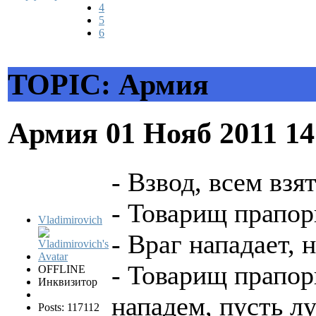
4
5
6
TOPIC: Армия
Армия
01 Нояб 2011 1
- Взвод, всем взя
- Товарищ прапор
Vladimirovich
- Враг нападает,
- Товарищ прапор
OFFLINE
Инквизитор
нападем, пусть л
Posts: 117112