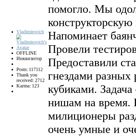
помогло. Мы одо
конструкторскую 
Vladimirovich
Напоминает баян
Провели тестиров
OFFLINE
Инквизитор
Предоставили ст
Posts: 117112
гнездами разных 
Thank you
received: 2712
кубиками. Задача
Karma: 123
нишам на время. 
милиционеры разд
очень умные и оч