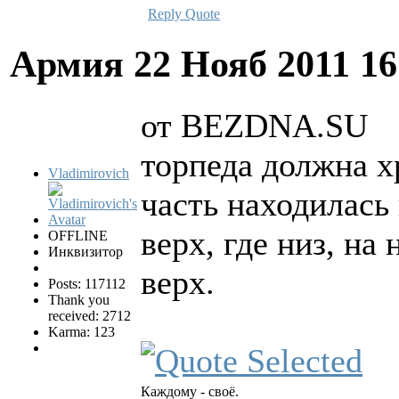
Reply
Quote
Армия
22 Нояб 2011 1
от BEZDNA.SU
торпеда должна х
Vladimirovich
часть находилась 
верх, где низ, н
OFFLINE
Инквизитор
верх.
Posts: 117112
Thank you
received: 2712
Karma: 123
Каждому - своё.