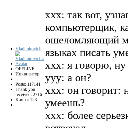
xxx: так вот, узн
компьютерщик, ка
ошеломляющий ме
Vladimirovich
языках писать ум
xxx: я говорю, ну 
OFFLINE
Инквизитор
yyy: а он?
Posts: 117141
xxx: он говорит:
Thank you
received: 2716
умеешь?
Karma: 123
xxx: более серьез
встречал