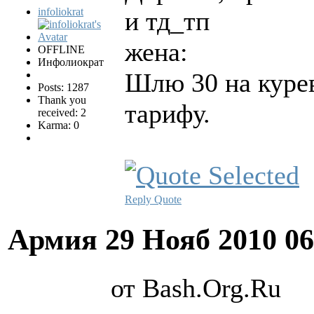
infoliokrat
и тд_тп
жена:
OFFLINE
Инфолиократ
Шлю 30 на курев
Posts: 1287
Thank you
тарифу.
received: 2
Karma: 0
Reply
Quote
Армия
29 Нояб 2010 0
от Bash.Org.Ru