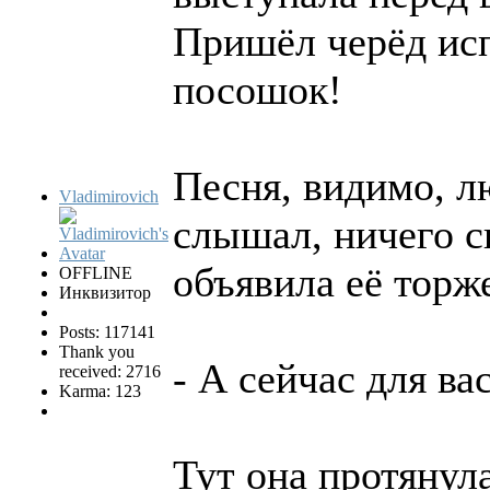
Пришёл черёд исп
посошок!
Песня, видимо, л
Vladimirovich
слышал, ничего с
объявила её торж
OFFLINE
Инквизитор
Posts: 117141
Thank you
- А сейчас для вас 
received: 2716
Karma: 123
Тут она протянул