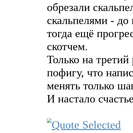
обрезали скальпе
скальпелями - до
тогда ещё прогре
скотчем.
Только на третий
пофигу, что напи
менять только ша
И настало счасть