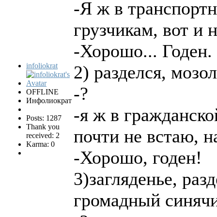
-Я ж в транспортн
грузчикам, вот и 
-Хорошо... Годен.
infoliokrat
2) разделся, мозо
-?
OFFLINE
Инфолиократ
-я ж в гражданско
Posts: 1287
Thank you
почти не встаю, н
received: 2
Karma: 0
-Хорошо, годен!
3)загляденье, раз
громадный синячи