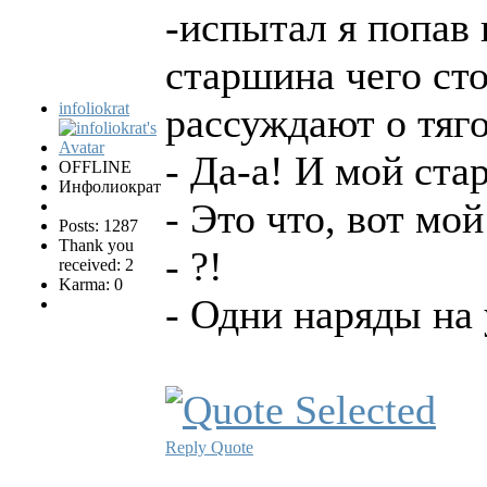
-испытал я попав
старшина чего ст
infoliokrat
рассуждают о тяг
- Да-а! И мой ста
OFFLINE
Инфолиократ
- Это что, вот мо
Posts: 1287
Thank you
- ?!
received: 2
Karma: 0
- Одни наряды на 
Reply
Quote