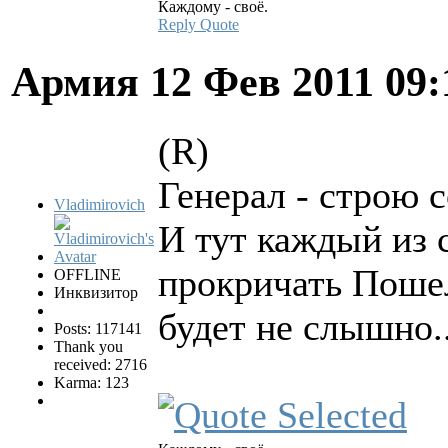
Каждому - своё.
Reply
Quote
Армия
12 Фев 2011 09
(R)
Генерал - строю 
Vladimirovich
И тут каждый из 
прокричать Пошел 
OFFLINE
Инквизитор
будет не слышно..
Posts: 117141
Thank you
received: 2716
Karma: 123