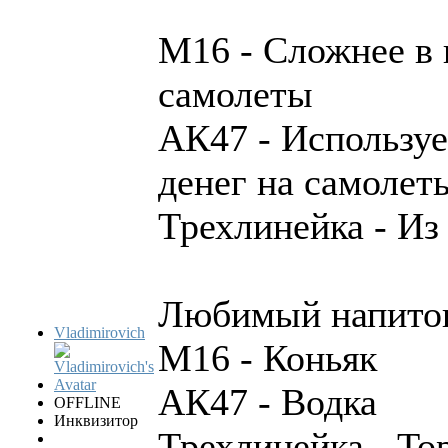
М16 - Сложнее в 
самолеты
АК47 - Используе
денег на самолет
Трехлинейка - Из
Любимый напиток
Vladimirovich
М16 - Коньяк
АК47 - Водка
OFFLINE
Инквизитор
Трехлинейка - То