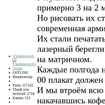
примерно 3 на 2 
Но рисовать их с
современная арми
Их стали печатат
лазерный берегли 
Vladimirovich
на матричном.
Каждые полгода н
OFFLINE
Инквизитор
00 плакат должен
Posts: 117141
И мы втроём всю 
Thank you
received: 2716
накачавшись кофе
Karma: 123