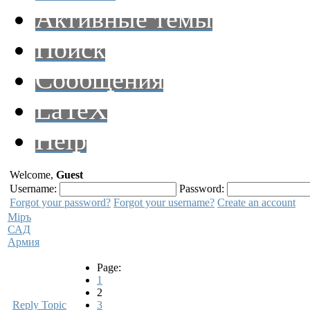
Активные темы
Поиск
Сообщения
LaTeX
Help
Welcome,
Guest
Username:
Password:
Forgot your password?
Forgot your username?
Create an account
Мiръ
САД
Армия
Page:
1
2
Reply Topic
3