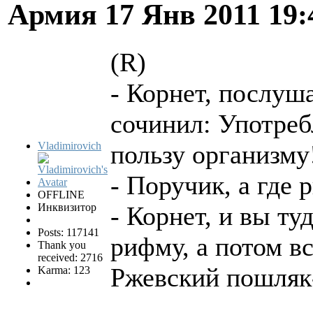
Армия
17 Янв 2011 19
(R)
- Корнет, послуша
сочинил: Употреб
Vladimirovich
пользу организму
- Поручик, а где 
OFFLINE
Инквизитор
- Корнет, и вы ту
Posts: 117141
рифму, а потом вс
Thank you
received: 2716
Ржевский пошляк
Karma: 123