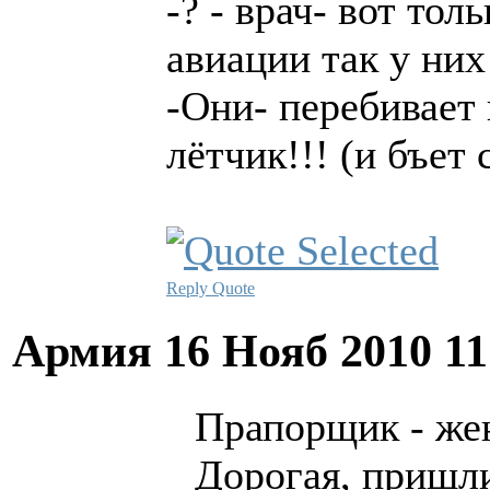
-? - врач- вот тол
авиации так у них
-Они- перебивает 
лётчик!!! (и бъет
Reply
Quote
Армия
16 Нояб 2010 1
Прапорщик - жен
Дорогая, пришли