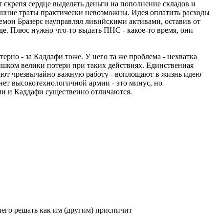
 скрепя сердце выделять деньги на пополнение складов и
шние траты практически невозможны. Идея оплатить расходы
 Лемон Бразерс науправлял ливийскими активами, оставив от
де. Плюс нужно что-то выдать ПНС - какое-то время, они
ерно - за Каддафи тоже. У него та же проблема - нехватка
ишком велики потери при таких действиях. Единственная
лают чрезвычайно важную работу - воплощают в жизнь идею
нет высокотехнологичной армии - это минус, но
ции и Каддафи существенно отличаются.
 него решать как им (другим) приспичит