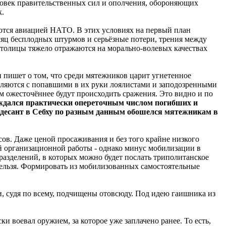
человек правительственных сил и ополчения, обороняющих
к.
тся авиацией НАТО. В этих условиях на первый план
есяц бесплодных штурмов и серьёзные потери, трения между
толицы тяжело отражаются на морально-волевых качествах
 пишет о том, что среди мятежников царит угнетенное
авляются с попавшими в их руки лоялистами и заподозренными
ем ожесточённее будут происходить сражения. Это видно и по
ждался практически опереточным числом погибших и
же десант в Себху по разным данным обошелся мятежникам в
ов. Даже ценой просаживания и без того крайне низкого
ой организационной работы - однако минус мобилизации в
азделений, в которых можно будет послать триполитанское
 нельзя. Формировать из мобилизованных самостоятельные
, судя по всему, подчищены отовсюду. Под идею гаишника из
 воевал оружием, за которое уже заплачено ранее. То есть,