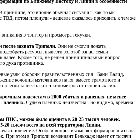
нформация по Ближнему Востоку и Ливии в особенности
В принципе, это вполне обычная ситуация- как-то мы
с ТВД, потом плюнули - дешевле оказалось приходить к тем же
 вникания в твиттер и просмотра текучки.
и после захвата Триполи.
Они не смогли дожать
подсобрать ресурсы, вывезти золотой запас, семьи
ак далее. Кроме того, не решен принципиальный вопрос
го духа противника.
вые узлы обороны правительственных сил - Бани-Валид,
вижение колонны мятежников на юг вместо грамотного и
полегли за шесть сотен километров от основных сил.
кромным подсчетам в 2000 убитых и раненых, не менее
 - пленных.
Судьба пленных неизвестна - но видимо, времена
м ПНС, можно было оценить в 20-25 тысяч человек,
5-20 тысяч всего на всей территории Ливии.
включая ополчение. Особый вопрос вызывают формированя сына
к. При этом в Триполи комендант Бельхадж имеет от тысячи