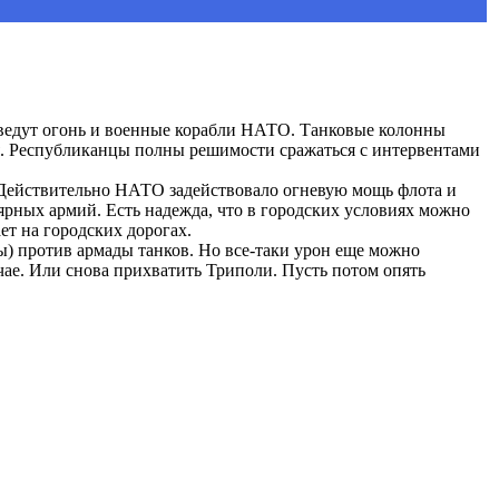
ведут огонь и военные корабли НАТО. Танковые колонны
я. Республиканцы полны решимости сражаться с интервентами
. Действительно НАТО задействовало огневую мощь флота и
ярных армий. Есть надежда, что в городских условиях можно
ет на городских дорогах.
ы) против армады танков. Но все-таки урон еще можно
учае. Или снова прихватить Триполи. Пусть потом опять