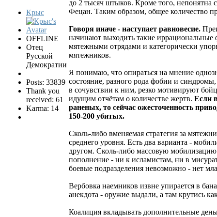
до 2 тысяч штыков. Кроме того, непонятна 
Фецан. Таким образом, общее количество п
Крыс
Говоря иначе - наступает равновесие.
Пре
начинают выходить такие иррациональные фа
OFFLINE
мятежными отрядами и категорически упорн
Отец
мятежников.
Русской
Демократии
Я понимаю, что опираться на мнение одноз
состояние, разного рода фобии и синдромы
Posts: 33839
в сочувствии к ним, резко мотивируют бойц
Thank you
идущим отчётам о количестве жертв.
Если 
received: 61
раненых, то сейчас ожесточенность приво
Karma: 14
150-200 убитых.
Сколь-либо вменяемая стратегия за мятежн
среднего уровня. Есть два варианта - моби
другом. Сколь-либо массовую мобилизацию 
пополнение - ни к исламистам, ни в мисур
боевые подразделения невозможно - нет мл
Вербовка наемников извне упирается в бан
анекдота - оружие выдали, а там крутись к
Коалиция вкладывать дополнительные деньги