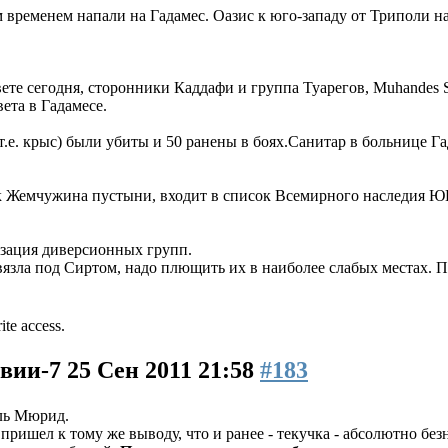
ременем напали на Гадамес. Оазис к юго-западу от Триполи на 
те сегодня, сторонники Каддафи и группа Туарегов, Muhandes Sir
ета в Гадамесе.
т.е. крыс) были убиты и 50 ранены в боях.Санитар в больнице Г
как Жемчужина пустыни, входит в список Всемирного наследия
изация диверсионных групп.
вязла под Сиртом, надо плющить их в наиболее слабых местах. П
ite access.
ивии-7
25 Сен 2011 21:58
#183
ь Мюрид.
ришел к тому же выводу, что и ранее - текучка - абсолютно без