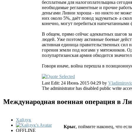
бесплатным для налогоплательщика сегодня
необходимые регламентные и прочие работ
деньгами Ливии хороша - но никто не может 
них около 5%, даёт повод задуматься- а ск
конечно, могут перебиться напечатанными ф
В общем, прямо сейчас адекватных шагов за 
людей. Уже поэтому активные боевые дейст
активная единица правительственных сил н
горения земли под ногами у мятежников. О
полупартизанская армия обходится значите
Говоря иначе, война перешла в позиционную 
Last Edit: 24 Июнь 2015 04:29 by
Vladimirovi
The administrator has disabled public write acce
Международная военная операция в Л
Хайдук
Крыс
, поймите наконец, что есл
OFFLINE