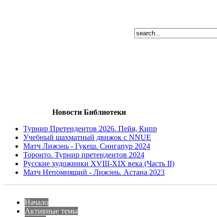
Новости Библиотеки
Турнир Претендентов 2026. Пейя, Кипр
Учебный шахматный движок с NNUE
Матч Лижэнь - Гукеш. Сингапур 2024
Торонто. Турнир претендентов 2024
Русские художники XVIII-XIX века (Часть II)
Матч Непомнящий - Лижэнь. Астана 2023
Начало
Активные темы