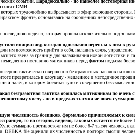
тических событий.
Парадоксально - но наиболее достоверная и
ую гонят СМИ
х, которых трудолюбиво выбрасывают в эфир воюющие стороны. 
-иракском фронте, основываясь на сообщениях непосредственно 
за последнюю неделю, которая прошла исключительно под знаком
стили инициативу, которая однозначно перешла к ним в рук
ли им возможность прийти в себя, наладить связь, управление, 
высшего звена за границу для налаживания новой логистики и т
о немедленно поставило мятежников перед фактом подъема боево
ю серию тактически совершенно безграмотных навалов на ключе
 итоге превратилась в клоунаду - медленное и методичное прод
ный налёт, в котором боевики тупо и совершенно бессмысленно 
акая безграмотная тактика обошлась мятежникам по очень с
непонятному числу - но в пределах тысячи человек суммарно
бщую численность боевиков, формально причисляемых к сила
ранцев, то на сегодня, видимо, таковых остается не более 1
и Хуне суммарно противостоят им не более 6-7 тысяч человек, 
 DEBKA-file оценили их численность в полторы тысячи челове