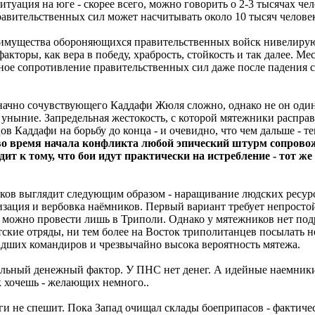
ситуация на юге - скорее всего, можно говорить о 2-3 тысячах 
равительственных сил может насчитывать около 10 тысяч челове
имущества обороняющихся правительственных войск нивелирую
кторы, как вера в победу, храбрость, стойкость и так далее. М
ое сопротивление правительственных сил даже после падения с
начно сочувствующего Каддафи Жюля сложно, однако не он один
, уныние. Запредельная жестокость, с которой мятежники распр
ов Каддафи на борьбу до конца - и очевидно, что чем дальше - т
во время начала конфликта любой эпический штурм сопрово
дит к тому, что бои идут практически на истребление - тот 
иков выглядит следующим образом - наращивание людских ресурс
лизация и вербовка наёмников. Первый вариант требует непрост
можно провести лишь в Триполи. Однако у мятежников нет подр
атские отряды, ни тем более на Восток триполитанцев посылать
адших командиров и чрезвычайно высока вероятность мятежа.
альный денежный фактор. У ПНС нет денег. А идейные наемники
ак хочешь - желающих немного..
 не спешит. Пока Запад очищал склады боеприпасов - фактически