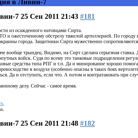
ция в Ливии-7
ивии-7
25 Сен 2011 21:43
#181
сти из осажденного натовцами Сирта.
ТО и ожесточенному обстрелу тяжелой артиллерией. По городу 
 окраины города. Защитники Сирта мужественно сопротивляютс
аче вообще трындец. Видимо, на Сирт сделана серьезная ставка
путных войск. Судя по всему это танковые подразделения регул
овые средства типа РПГ и т.п. Да и минирование хорошо помога
ревосходстве в воздухе (особенно опасны в таких боях вертолет
ся. Да и отступить, если что. А потом и контратаковать при сл
минному делу. Сейчас - самое время.
ch
.
ss.
ивии-7
25 Сен 2011 21:48
#182