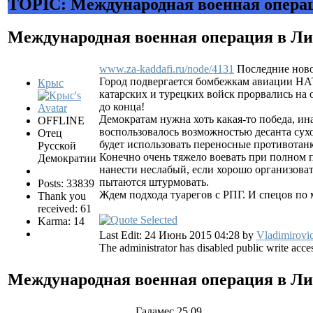
TOPIC: Международная военная опера
Международная военная операция в Л
www.za-kaddafi.ru/node/4131
Последние ново
Город подвергается бомбежкам авиации НА
Крыс
катарских и турецких войск прорвались на
до конца!
Демократам нужна хоть какая-то победа, ин
OFFLINE
воспользовалось возможностью десанта сухо
Отец
будет использовать переносные противотанк
Русской
Конечно очень тяжело воевать при полном п
Демократии
нанести неслабый, если хорошо организовать
пытаются штурмовать.
Posts: 33839
Ждем подхода туарегов с РПГ. И спецов по 
Thank you
received: 61
Karma: 14
Last Edit: 24 Июнь 2015 04:28 by
Vladimirovi
The administrator has disabled public write acce
Международная военная операция в Л
Гадамес 25.09