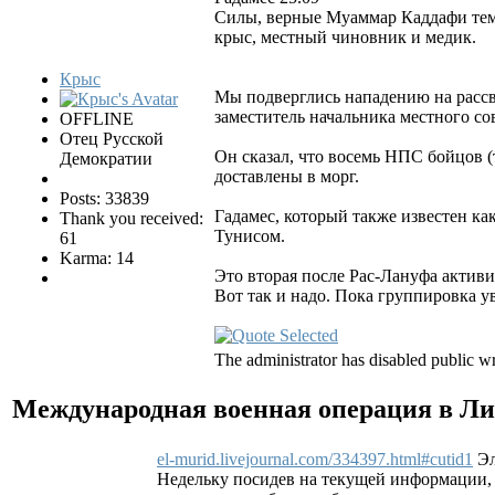
Силы, верные Муаммар Каддафи тем в
крыс, местный чиновник и медик.
Крыс
Мы подверглись нападению на рассве
заместитель начальника местного сов
OFFLINE
Отец Русской
Он сказал, что восемь НПС бойцов (
Демократии
доставлены в морг.
Posts: 33839
Гадамес, который также известен 
Thank you received:
Тунисом.
61
Karma: 14
Это вторая после Рас-Лануфа актив
Вот так и надо. Пока группировка у
The administrator has disabled public wr
Международная военная операция в Л
el-murid.livejournal.com/334397.html#cutid1
Эл
Недельку посидев на текущей информации, п