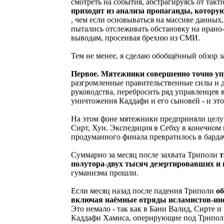
смотреть на события, абстрагируясь от так
приходит из анализа пропаганды, котор
, чем если основываться на массиве данны
пытались отслеживать обстановку на ирано
выводам, просеивая брехню из СМИ.
Тем не менее, я сделаю обобщённый обзор 
Первое. Мятежники совершенно точно упу
разгромленные правительственные силы и да
руководства, перебросить ряд управленцев 
уничтожения Каддафи и его сыновей - и эт
На этом фоне мятежники предприняли целу
Сирт, Хун. Экспедиция в Себху в конечном
продуманного финала превратилось в бардач
Суммарно за месяц после захвата Триполи
т
полутора-двух тысяч дезертировавших и 
гуманизма прошли.
Если месяц назад после падения Триполи
о
включая наёмные отряды исламистов-иност
Это немало - так как в Бани Валид, Сирте 
Каддафи Хамиса, оперирующие под Триполи.