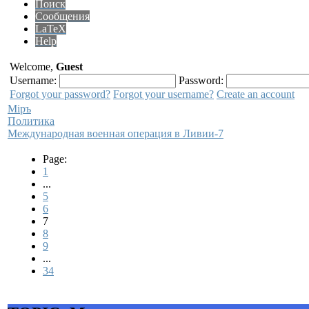
Поиск
Сообщения
LaTeX
Help
Welcome,
Guest
Username:
Password:
Forgot your password?
Forgot your username?
Create an account
Мiръ
Политика
Международная военная операция в Ливии-7
Page:
1
...
5
6
7
8
9
...
34