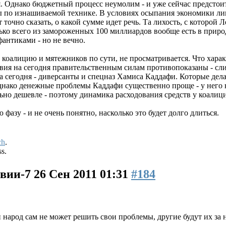
. Однако бюджетный процесс неумолим - и уже сейчас предстоит
ы по изнашиваемой технике. В условиях осыпания экономики ли
точно сказать, о какой сумме идет речь. Та лихость, с которой
олько всего из замороженных 100 миллиардов вообще есть в приро
антиками - но не вечно.
коалицию и мятежников по сути, не просматривается. Что характ
вия на сегодня правительственным силам противопоказаны - сл
а сегодня - диверсанты и спецназ Хамиса Каддафи. Которые де
днако денежные проблемы Каддафи существенно проще - у него 
льно дешевле - поэтому динамика расходования средств у коали
фазу - и не очень понятно, насколько это будет долго длиться.
ch
.
ss.
ивии-7
26 Сен 2011 01:31
#184
и народ сам не может решить свои проблемы, другие будут их за