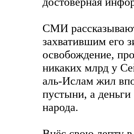
достоверная инфор
СМИ рассказывают
захватившим его з
освобождение, прос
никаких млрд у Се
аль-Ислам жил впо
пустыни, а деньги
народа.
Внёс свою лепту в