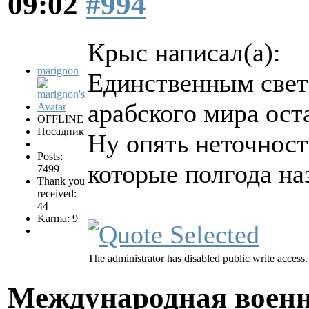
09:02
#994
Крыс написал(а):
marignon
Единственным свет
арабского мира ост
OFFLINE
Посадник
Ну опять неточност
Posts:
которые полгода на
7499
Thank you
received:
44
Karma: 9
The administrator has disabled public write access.
Международная военн