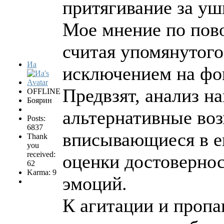
притягивание за у
Мое мнение по пов
считая упомянутого
Иа
исключением на фон
Предвзят, анализ н
OFFLINE
Боярин
альтернативные во
Posts:
6837
вписывающиеся в ег
Thank
you
received:
оценки достоверно
62
Karma: 9
эмоций.
К агитации и пропаг