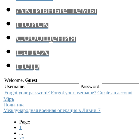
Активные темы
Поиск
Сообщения
LaTeX
Help
Welcome,
Guest
Username:
Password:
Forgot your password?
Forgot your username?
Create an account
Мiръ
Политика
Международная военная операция в Ливии-7
Page:
1
...
30