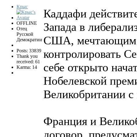
Крыс
Каддафи действите
OFFLINE
Запада в либерали
Отец
Русской
США, мечтающим с
Демократии
контролировать Се
Posts: 33839
Thank you
received: 61
себе открыто нача
Karma: 14
Нобелевской прем
Великобритании с 
Франция и Великоб
договор, предусм