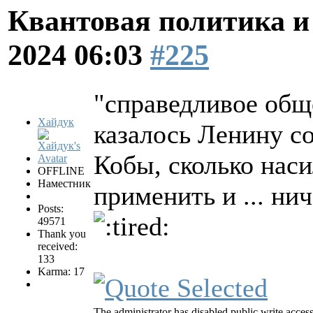
Квантовая политика и
2024 06:03
#225
"справедливое обще
Хайдук
казалось Ленину с
Кобы, сколько нас
OFFLINE
Наместник
применить и ... ни
Posts:
49571
Thank you
received:
133
Karma: 17
The administrator has disabled public write access