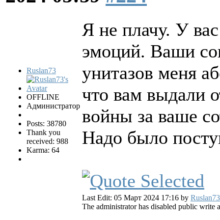
Я не плачу. У ва
эмоций. Ваши со
унитазов меня а
Ruslan73
что вам выдали о
OFFLINE
Администратор
войны за ваше со
Posts: 38780
Надо было поступ
Thank you
received: 988
Karma: 64
Last Edit: 05 Март 2024 17:16 by
Ruslan73
The administrator has disabled public write 