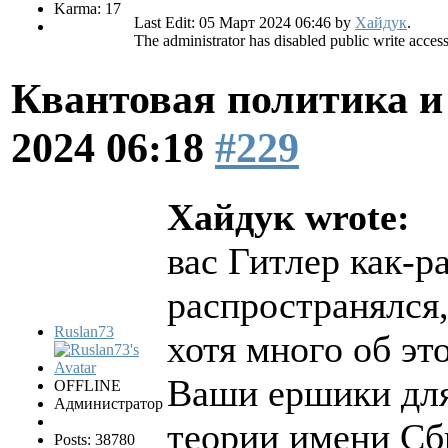
Karma: 17
Last Edit: 05 Март 2024 06:46 by
Хайдук
.
The administrator has disabled public write access
Квантовая политика и
2024 06:18
#229
Хайдук wrote:
вас Гитлер как-ра
распространялся,
Ruslan73
хотя много об э
Ваши ершики для
OFFLINE
Администратор
теории имени Сб
Posts: 38780