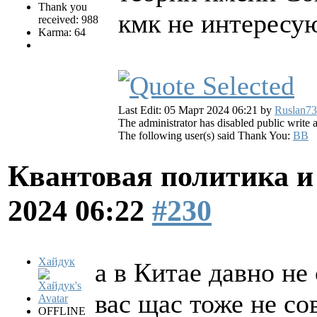
Thank you
кмк не интересую
received: 988
Karma: 64
Last Edit: 05 Март 2024 06:21 by
Ruslan73
The administrator has disabled public write 
The following user(s) said Thank You:
BB
Квантовая политика и
2024 06:22
#230
Хайдук
а в Китае давно не
вас щас тоже не со
OFFLINE