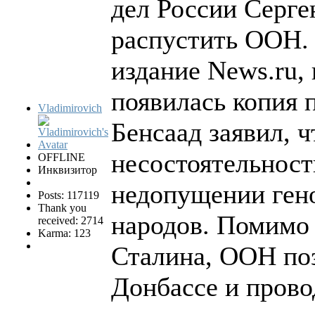
дел России Серг
распустить ООН. 
издание News.ru,
появилась копия 
Vladimirovich
Бенсаад заявил, 
несостоятельност
OFFLINE
Инквизитор
недопущении ген
Posts: 117119
Thank you
народов. Помимо 
received: 2714
Karma: 123
Сталина, ООН поз
Донбассе и пров