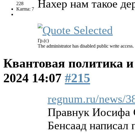
Нахер нам такое де
228
Karma: 7
Гр.(с)
The administrator has disabled public write access.
Квантовая политика и
2024 14:07
#215
regnum.ru/news/3
Правнук Иосифа 
Бенсаад написал