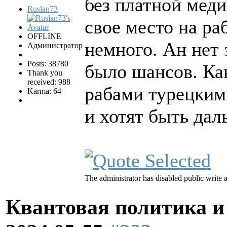
без платной меди
Ruslan73
свое место на ра
OFFLINE
немного. Ан нет 
Администратор
Posts: 38780
было шансов. Ка
Thank you
received: 988
рабами турецким
Karma: 64
и хотят быть дал
The administrator has disabled public write 
Квантовая политика и