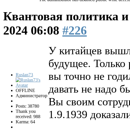
Квантовая политика и
2024 06:08
#226
У китайцев вышло
будущее. Только 
вы точно не год
Ruslan73
давать не надо б
OFFLINE
Администратор
Вы своим сотруд
Posts: 38780
1.9.1939 доказал
Thank you
received: 988
Karma: 64