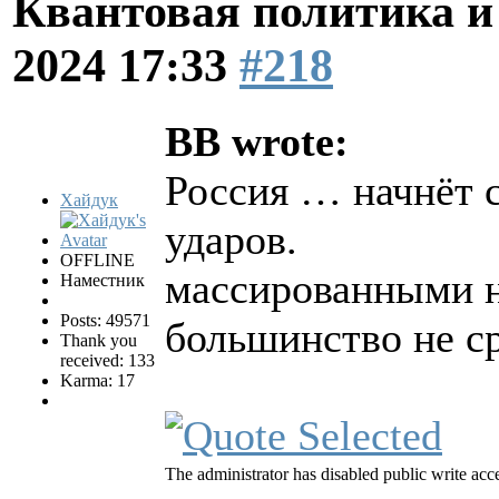
Квантовая политика и
2024 17:33
#218
BB wrote:
Россия … начнёт 
Хайдук
ударов.
OFFLINE
массированными н
Наместник
Posts: 49571
большинство не ср
Thank you
received: 133
Karma: 17
The administrator has disabled public write acc