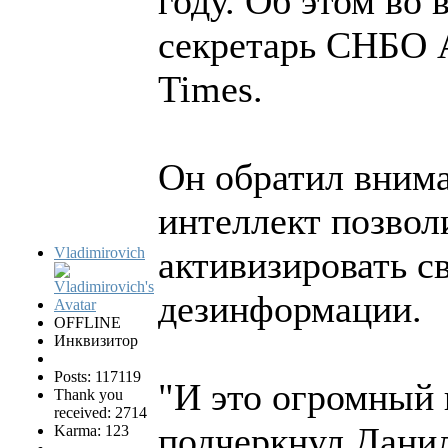
году. Об этом во 
секретарь СНБО 
Times.
Он обратил внима
интеллект позвол
Vladimirovich
активизировать с
дезинформации.
OFFLINE
Инквизитор
Posts: 117119
"И это огромный 
Thank you
received: 2714
подчеркнул Дани
Karma: 123