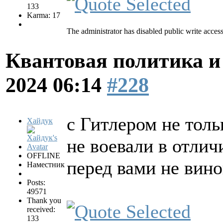
133
Karma: 17
The administrator has disabled public write access
Квантовая политика и
2024 06:14
#228
с Гитлером не толь
Хайдук
не воевали в отлич
OFFLINE
перед вами не вино
Наместник
Posts:
49571
Thank you
received:
133