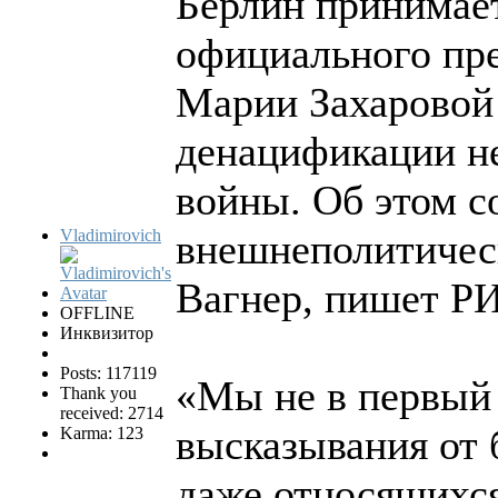
Берлин принимает
официального пр
Марии Захаровой
денацификации н
войны. Об этом с
Vladimirovich
внешнеполитичес
Вагнер, пишет Р
OFFLINE
Инквизитор
Posts: 117119
«Мы не в первый
Thank you
received: 2714
высказывания от 
Karma: 123
даже относящихся