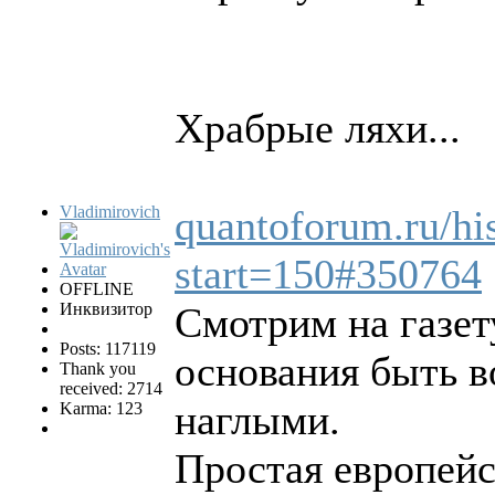
Храбрые ляхи...
Vladimirovich
quantoforum.ru/his
start=150#350764
OFFLINE
Инквизитор
Смотрим на газет
Posts: 117119
основания быть 
Thank you
received: 2714
наглыми.
Karma: 123
Простая европейс