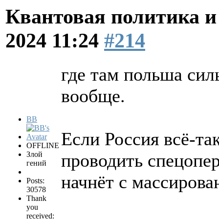
Квантовая политика и
2024 11:24
#214
где там польша силь
вообще.
BB
Если Россия всё-так
OFFLINE
Злой
проводить спецопе
гений
начнёт с массирова
Posts:
30578
Thank
you
received: