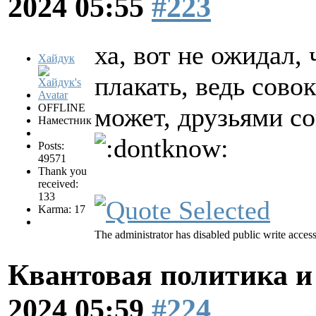
2024 05:55
#223
ха, вот не ожидал, 
Хайдук
плакать, ведь сово
OFFLINE
может, друзьями с
Наместник
Posts:
49571
Thank you
received:
133
Karma: 17
The administrator has disabled public write access
Квантовая политика и
2024 05:59
#224