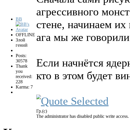
агрессивного монст
BB
стене, начинаем их 
ага мы же говорили.
OFFLINE
Злой
гений
Posts:
Если начнётся ядерн
30578
Thank
you
кто в этом будет ви
received:
228
Karma: 7
Гр.(с)
The administrator has disabled public write access.